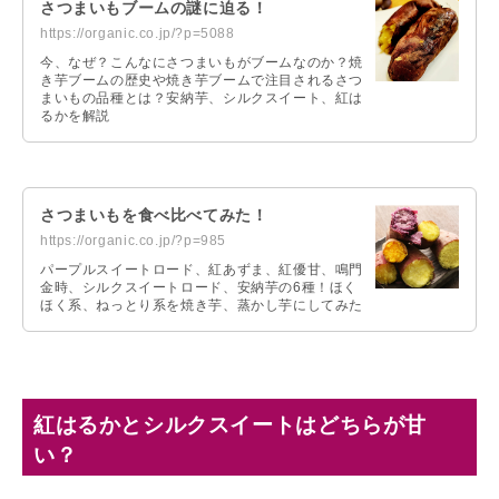
さつまいもブームの謎に迫る！
https://organic.co.jp/?p=5088
今、なぜ？こんなにさつまいもがブームなのか？焼
き芋ブームの歴史や焼き芋ブームで注目されるさつ
まいもの品種とは？安納芋、シルクスイート、紅は
るかを解説
さつまいもを食べ比べてみた！
https://organic.co.jp/?p=985
パープルスイートロード、紅あずま、紅優甘、鳴門
金時、シルクスイートロード、安納芋の6種！ほく
ほく系、ねっとり系を焼き芋、蒸かし芋にしてみた
紅はるかとシルクスイートはどちらが甘
い？