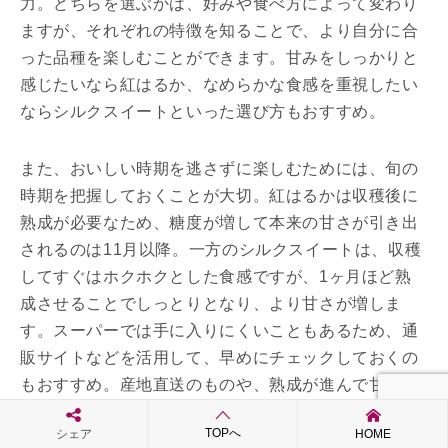
力。どちらを選ぶかは、好みや食べ方によって変わり
ますが、それぞれの特徴を知ることで、より自分に合
った品種を楽しむことができます。甘みをしっかりと
感じたいなら紅はるか、なめらかな食感を重視したい
ならシルクスイートといった選び方もおすすめ。
また、おいしい時期を逃さずに楽しむためには、旬の
時期を把握しておくことが大切。紅はるかは収穫後に
熟成が必要なため、糖度が増して本来の甘さが引き出
されるのは11月以降。一方のシルクスイートは、収穫
してすぐはホクホクとした食感ですが、1ヶ月ほど熟
成させることでしっとりとなり、より甘さが増しま
す。スーパーでは手に入りにくいこともあるため、通
販サイトなどを活用して、早めにチェックしておくの
もおすすめ。産地直送のものや、熟成が進んで甘みが
増した状態のものを選べば、よりおいしいさつまいも
TOPへ
シェア
HOME
を楽しめます。お気に入りの品種を見つけて、それぞ