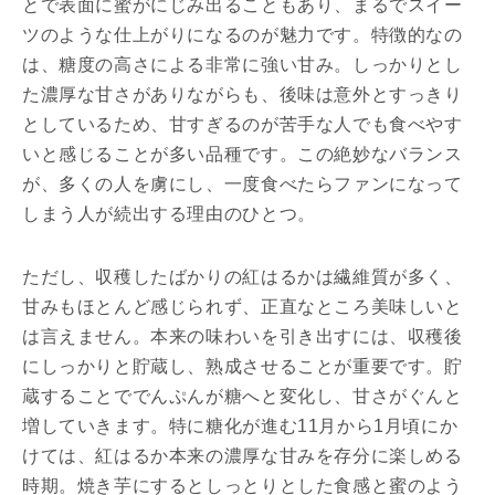
とで表面に蜜がにじみ出ることもあり、まるでスイー
ツのような仕上がりになるのが魅力です。特徴的なの
は、糖度の高さによる非常に強い甘み。しっかりとし
た濃厚な甘さがありながらも、後味は意外とすっきり
としているため、甘すぎるのが苦手な人でも食べやす
いと感じることが多い品種です。この絶妙なバランス
が、多くの人を虜にし、一度食べたらファンになって
しまう人が続出する理由のひとつ。
ただし、収穫したばかりの紅はるかは繊維質が多く、
甘みもほとんど感じられず、正直なところ美味しいと
は言えません。本来の味わいを引き出すには、収穫後
にしっかりと貯蔵し、熟成させることが重要です。貯
蔵することででんぷんが糖へと変化し、甘さがぐんと
増していきます。特に糖化が進む11月から1月頃にか
けては、紅はるか本来の濃厚な甘みを存分に楽しめる
時期。焼き芋にするとしっとりとした食感と蜜のよう