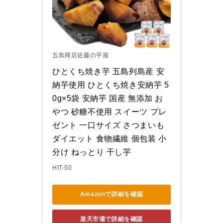
五島商店佐藤の芋屋
ひとくち焼き芋 五島列島産 安
納芋使用 ひとくち焼き安納芋 5
0g×5袋 安納芋 国産 無添加 お
やつ 砂糖不使用 スイーツ プレ
ゼント 一口サイズ さつまいも 
ダイエット 食物繊維 個包装 小
分け ねっとり 干し芋
HIT-50
Amazonで詳細を確認
楽天市場で詳細を確認