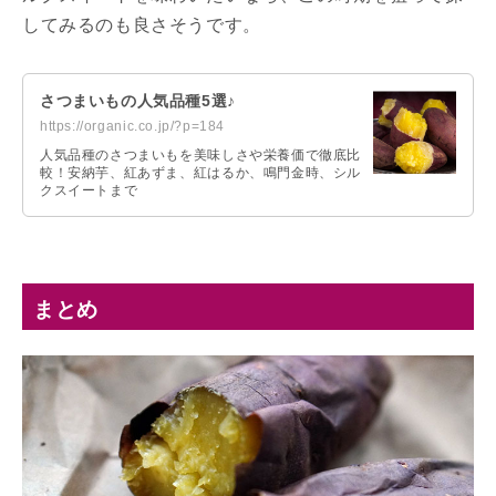
してみるのも良さそうです。
さつまいもの人気品種5選♪
https://organic.co.jp/?p=184
人気品種のさつまいもを美味しさや栄養価で徹底比
較！安納芋、紅あずま、紅はるか、鳴門金時、シル
クスイートまで
まとめ