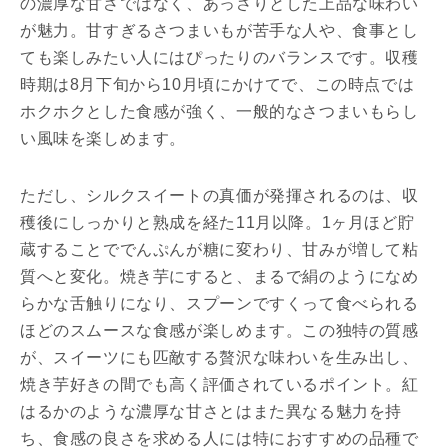
の濃厚な甘さではなく、あっさりとした上品な味わい
が魅力。甘すぎるさつまいもが苦手な人や、食事とし
ても楽しみたい人にはぴったりのバランスです。収穫
時期は8月下旬から10月頃にかけてで、この時点では
ホクホクとした食感が強く、一般的なさつまいもらし
い風味を楽しめます。
ただし、シルクスイートの真価が発揮されるのは、収
穫後にしっかりと熟成を経た11月以降。1ヶ月ほど貯
蔵することででんぷんが糖に変わり、甘みが増して粘
質へと変化。焼き芋にすると、まるで絹のようになめ
らかな舌触りになり、スプーンですくって食べられる
ほどのスムースな食感が楽しめます。この独特の質感
が、スイーツにも匹敵する贅沢な味わいを生み出し、
焼き芋好きの間でも高く評価されているポイント。紅
はるかのような濃厚な甘さとはまた異なる魅力を持
ち、食感の良さを求める人には特におすすめの品種で