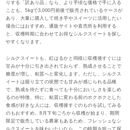
りする「訳あり品」なら、より手頃な価格で手に入る
ことも。5kgで3,000円前後で販売されているケースが
あり、大量に購入して焼き芋やスイーツに活用したい
場合にはおすすめ。通販サイトや直売所を利用する
と、収穫時期に合わせてお得なシルクスイートを探し
やすくなります。
シルクスイートも、紅はるかと同様に収穫後すぐには
甘みが十分に引き出されておらず、熟成させることで
糖度が増し、粘質へと変化します。ただし、シルクス
イートは掘り立ての状態でも甘みが感じられる品種
で、熟成を待たずに食べても十分においしさを楽しめ
るのが特徴。特に、粘質に変わる前のホクホクとした
食感が好きな人には、収穫後すぐのものを試してみる
のもおすすめ。8月下旬ごろから収穫が始まり、期間
限定で販売している農家もあるため、フレッシュなシ
ルクスイートを味わいたいなら、この時期を狙って探