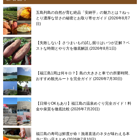
五島列島の自然が育む絶品「安納芋」の魅力とは？ねっ
とり濃厚な甘さの秘密とお取り寄せガイド
2026年8月7
日
【失敗しない】さつまいもの試し掘りはいつが正解？ベ
ストな時期とやり方を徹底解説
2026年8月1日
【福江島1周は何キロ？】島の大きさと車での所要時間、
おすすめ観光ルートを完全ガイド
2026年7月30日
【日帰りOKもあり】福江島の温泉めぐり完全ガイド！料
金や泉質を徹底比較
2026年7月20日
福江島の寿司は鮮度が命！漁港直送のネタが味わえる本
当に旨い店まとめ
2026年7月10日