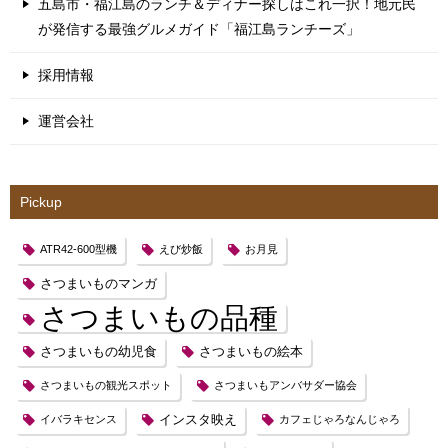
五島市・福江島のランチ＆ディナー探しはこれ一択！地元民
が発信する最強グルメガイド「福江島ランチーズ」
採用情報
運営会社
Pickup
ATR42-600型機
えび炒飯
お月見
さつまいものマンガ
さつまいもの品種
さつまいもの幼児食
さつまいもの絵本
さつまいもの観光スポット
さつまいもアンバサダー協会
インスタ映え
イバラキセンス
カフェじゃろなんじゃろ