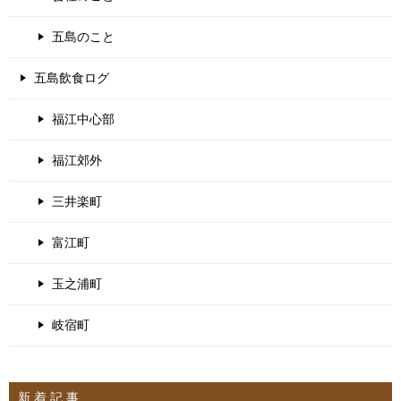
五島のこと
五島飲食ログ
福江中心部
福江郊外
三井楽町
富江町
玉之浦町
岐宿町
新 着 記 事