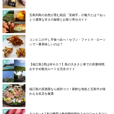
五島列島の自然が育む絶品「安納芋」の魅力とは？ねっ
とり濃厚な甘さの秘密とお取り寄せガイド
コンビニの干し芋食べ比べ！セブン・ファミマ・ローソ
ンで一番美味しいのは？
【福江島1周は何キロ？】島の大きさと車での所要時間、
おすすめ観光ルートを完全ガイド
福江島の居酒屋なら絶対ココ！新鮮な地魚と五島牛が味
わえる名店を厳選
さつまいも1本の糖質は角砂糖何個分？カロリーと太りに