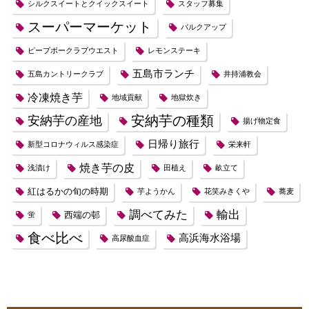
シルクスイートとクイックスイート
スタッフ募集
スーパーマーケット
バルクアップ
ピープボークラブウエスト
レモンステーキ
五島市ランチ
五島カントリークラブ
井持浦教会
冷凍焼き芋
地域貢献
地獄炊き
安納芋の種類
安納芋の産地
揚げ物定食
日帰り旅行
新型コロナウィルス感染症
栄来軒
焼き芋の皮
浅漬け
田植え
畝立て
紅はるかの旬の時期
芋ようかん
花笑みきくや
蕎麦
調べてみた
輸出
西端の邨
蛍
食べ比べ
高浜海水浴場
高尿酸血症