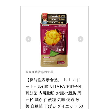
五島商店佐藤の芋屋
【機能性表示食品】 .hel （ ド
ットヘル) 腸活 HMPA 有胞子性
乳酸菌 内臓脂肪 お腹の脂肪 周
囲径 減らす 便秘 気味 便通 改
善 血糖値 下げる ダイエット 60