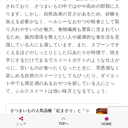
されており、さつまいもの中ではやや高めの部類に入
ります。しかし、自然由来の甘さがあるため、砂糖を
加える必要がなく、ヘルシーなおやつや軽食として取
り入れやすいのが魅力。食物繊維も豊富に含まれてい
るため、腸内環境を整えたい人や健康的な食生活を意
識している人にも適しています。また、スプーンです
くえるほどのしっとりとした口あたりが特徴で、焼き
芋にするだけでまるでスイートポテトのような仕上が
りに。甘いものが食べたくなったときに、罪悪感なく
楽しめる自然のスイーツとしてもぴったり。ダイエッ
ト中でも満足感のあるおやつを探している人にとっ
て、シルクスイートは強い味方となるでしょう。
さつまいもの人気品種「紅まさり」と「シ
ルクスイート」の違いとは？
https://organic.co.jp/?p=9435
TOPへ
シェア
HOME