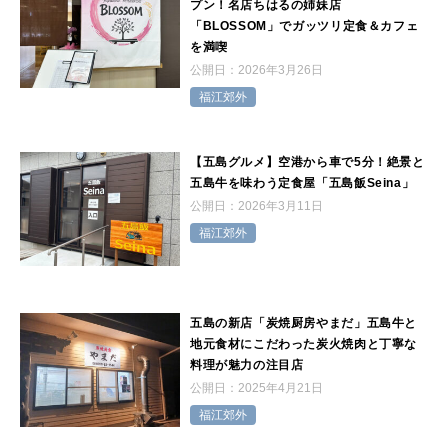
プン！名店ちはるの姉妹店
「BLOSSOM」でガッツリ定食＆カフェ
を満喫
公開日：
2026年3月26日
福江郊外
【五島グルメ】空港から車で5分！絶景と
五島牛を味わう定食屋「五島飯Seina」
公開日：
2026年3月11日
福江郊外
五島の新店「炭焼厨房やまだ」五島牛と
地元食材にこだわった炭火焼肉と丁寧な
料理が魅力の注目店
公開日：
2025年4月21日
福江郊外