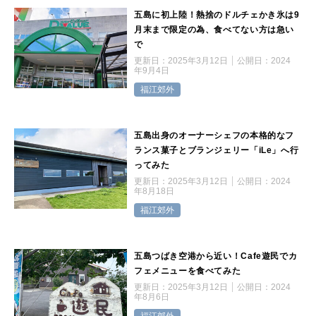
五島に初上陸！熱捨のドルチェかき氷は9
月末まで限定の為、食べてない方は急い
で
更新日：
2025年3月12日
公開日：
2024
年9月4日
福江郊外
五島出身のオーナーシェフの本格的なフ
ランス菓子とブランジェリー「iLe」へ行
ってみた
更新日：
2025年3月12日
公開日：
2024
年8月18日
福江郊外
五島つばき空港から近い！Cafe遊民でカ
フェメニューを食べてみた
更新日：
2025年3月12日
公開日：
2024
年8月6日
福江郊外