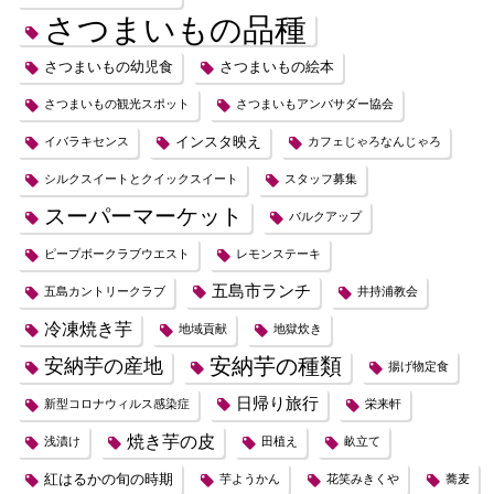
さつまいもの品種
さつまいもの幼児食
さつまいもの絵本
さつまいもの観光スポット
さつまいもアンバサダー協会
インスタ映え
イバラキセンス
カフェじゃろなんじゃろ
シルクスイートとクイックスイート
スタッフ募集
スーパーマーケット
バルクアップ
ピープボークラブウエスト
レモンステーキ
五島市ランチ
五島カントリークラブ
井持浦教会
冷凍焼き芋
地域貢献
地獄炊き
安納芋の種類
安納芋の産地
揚げ物定食
日帰り旅行
新型コロナウィルス感染症
栄来軒
焼き芋の皮
浅漬け
田植え
畝立て
紅はるかの旬の時期
芋ようかん
花笑みきくや
蕎麦