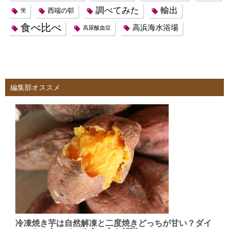
調べてみた
輸出
西端の邨
蛍
食べ比べ
高浜海水浴場
高尿酸血症
編集部オススメ
冷凍焼き芋は自然解凍と二度焼きどっちが甘い？ダイ