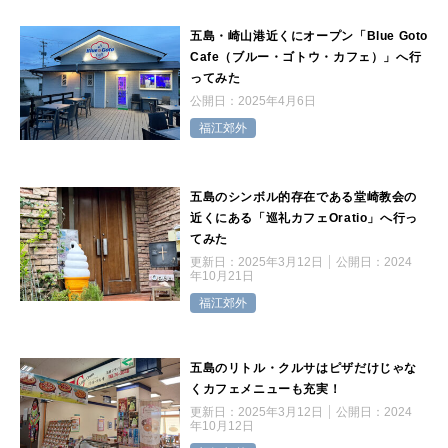
五島・崎山港近くにオープン「Blue Goto
Cafe（ブルー・ゴトウ・カフェ）」へ行
ってみた
公開日：
2025年4月6日
福江郊外
五島のシンボル的存在である堂崎教会の
近くにある「巡礼カフェOratio」へ行っ
てみた
更新日：
2025年3月12日
公開日：
2024
年10月21日
福江郊外
五島のリトル・クルサはピザだけじゃな
くカフェメニューも充実！
更新日：
2025年3月12日
公開日：
2024
年10月12日