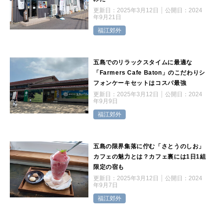
更新日：
2025年3月12日
公開日：
2024
年9月21日
福江郊外
五島でのリラックスタイムに最適な
「Farmers Cafe Baton」のこだわりシ
フォンケーキセットはコスパ最強
更新日：
2025年3月12日
公開日：
2024
年9月9日
福江郊外
五島の限界集落に佇む「さとうのしお」
カフェの魅力とは？カフェ裏には1日1組
限定の宿も
更新日：
2025年3月12日
公開日：
2024
年9月7日
福江郊外