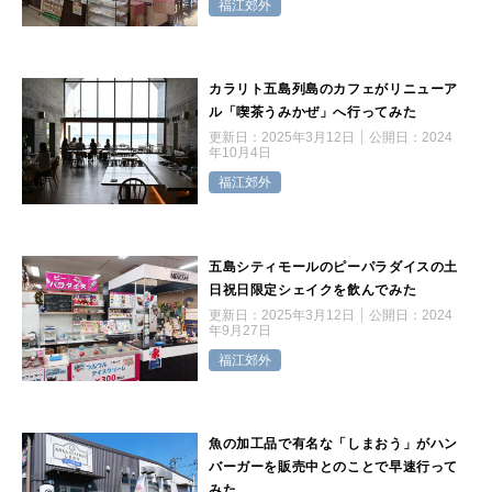
福江郊外
カラリト五島列島のカフェがリニューア
ル「喫茶うみかぜ」へ行ってみた
更新日：
2025年3月12日
公開日：
2024
年10月4日
福江郊外
五島シティモールのピーパラダイスの土
日祝日限定シェイクを飲んでみた
更新日：
2025年3月12日
公開日：
2024
年9月27日
福江郊外
魚の加工品で有名な「しまおう」がハン
バーガーを販売中とのことで早速行って
みた