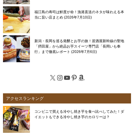
福江島の寿司は鮮度が命！漁港直送のネタが味わえる本
当に旨い店まとめ
2026年7月10日
新潟・長岡を巡る発酵とお芋の旅！居酒屋新幹線の聖地
「摂田屋」から絶品お芋スイーツ専門店「長岡いも奉
行」まで徹底レポート
2026年7月6日
X
Instagram
YouTube
Pinterest
Amazon
アクセスランキング
コンビニで買える冷やし焼き芋を食べ比べしてみた！ダ
イエットもできる冷やし焼き芋のカロリーは？