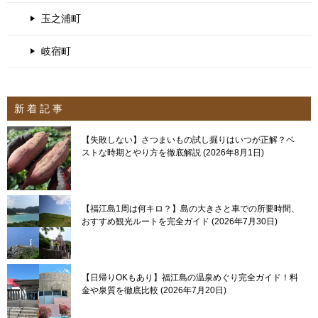
玉之浦町
岐宿町
新 着 記 事
【失敗しない】さつまいもの試し掘りはいつが正解？ベ
ストな時期とやり方を徹底解説
2026年8月1日
【福江島1周は何キロ？】島の大きさと車での所要時間、
おすすめ観光ルートを完全ガイド
2026年7月30日
【日帰りOKもあり】福江島の温泉めぐり完全ガイド！料
金や泉質を徹底比較
2026年7月20日