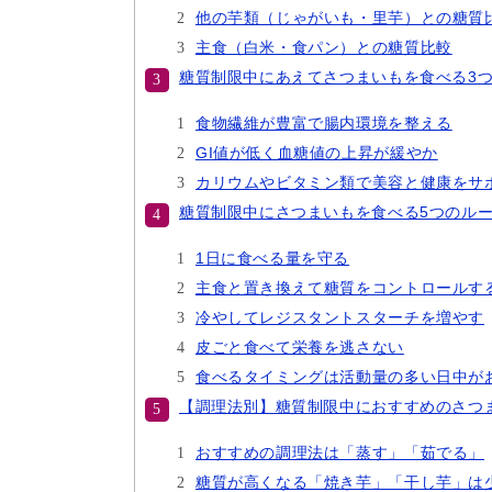
他の芋類（じゃがいも・里芋）との糖質
主食（白米・食パン）との糖質比較
糖質制限中にあえてさつまいもを食べる3
食物繊維が豊富で腸内環境を整える
GI値が低く血糖値の上昇が緩やか
カリウムやビタミン類で美容と健康をサ
糖質制限中にさつまいもを食べる5つのル
1日に食べる量を守る
主食と置き換えて糖質をコントロールす
冷やしてレジスタントスターチを増やす
皮ごと食べて栄養を逃さない
食べるタイミングは活動量の多い日中が
【調理法別】糖質制限中におすすめのさつ
おすすめの調理法は「蒸す」「茹でる」
糖質が高くなる「焼き芋」「干し芋」は