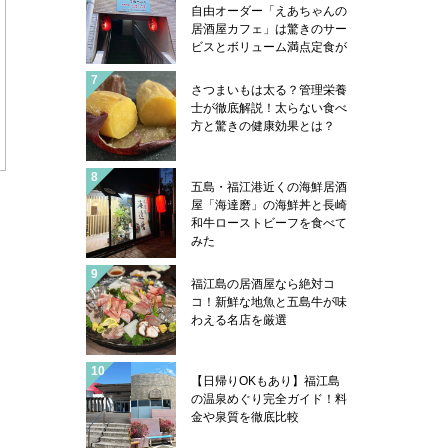
自由オーダー「えあちゃんの
居酒屋カフェ」は驚きのサー
ビスとボリューム満点定食が
凄い
さつまいもは太る？管理栄養
士が徹底解説！太らない食べ
方と驚きの健康効果とは？
五島・福江港近くの海鮮居酒
屋「海達磨」の海鮮丼と長崎
和牛ローストビーフを食べて
みた
福江島の居酒屋なら絶対コ
コ！新鮮な地魚と五島牛が味
わえる名店を厳選
【日帰りOKもあり】福江島
の温泉めぐり完全ガイド！料
金や泉質を徹底比較