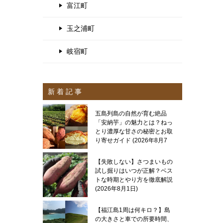
富江町
玉之浦町
岐宿町
新 着 記 事
五島列島の自然が育む絶品
「安納芋」の魅力とは？ねっ
とり濃厚な甘さの秘密とお取
り寄せガイド
2026年8月7
日
【失敗しない】さつまいもの
試し掘りはいつが正解？ベス
トな時期とやり方を徹底解説
2026年8月1日
【福江島1周は何キロ？】島
の大きさと車での所要時間、