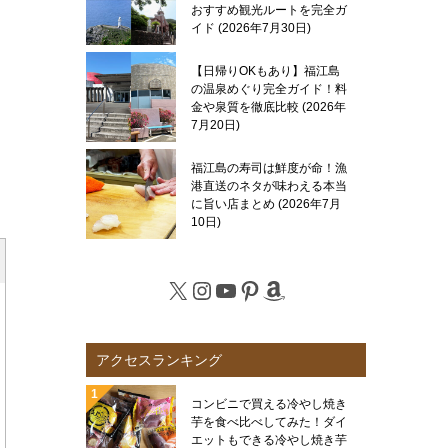
おすすめ観光ルートを完全ガ
イド
2026年7月30日
【日帰りOKもあり】福江島
の温泉めぐり完全ガイド！料
金や泉質を徹底比較
2026年
7月20日
福江島の寿司は鮮度が命！漁
港直送のネタが味わえる本当
に旨い店まとめ
2026年7月
10日
X
Instagram
YouTube
Pinterest
Amazon
アクセスランキング
コンビニで買える冷やし焼き
芋を食べ比べしてみた！ダイ
エットもできる冷やし焼き芋