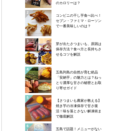
のカロリーは？
コンビニの干し芋食べ比べ！
セブン・ファミマ・ローソン
で一番美味しいのは？
芽が出たさつまいも、原因は
保存方法？食べ方と長持ちさ
せるコツを解説
五島列島の自然が育む絶品
「安納芋」の魅力とは？ねっ
とり濃厚な甘さの秘密とお取
り寄せガイド
【さつまいも農家が教える】
焼き芋の冷凍保存で甘さ復
活！味を落とさない解凍術ま
で徹底解説
五島で話題！メニューがない