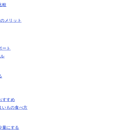
比較
つのメリット
ポート
ール
る
おすすめ
まいもの食べ方
少量にする