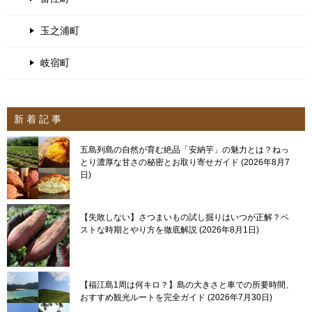
玉之浦町
岐宿町
新 着 記 事
五島列島の自然が育む絶品「安納芋」の魅力とは？ねっ
とり濃厚な甘さの秘密とお取り寄せガイド
2026年8月7
日
【失敗しない】さつまいもの試し掘りはいつが正解？ベ
ストな時期とやり方を徹底解説
2026年8月1日
【福江島1周は何キロ？】島の大きさと車での所要時間、
おすすめ観光ルートを完全ガイド
2026年7月30日