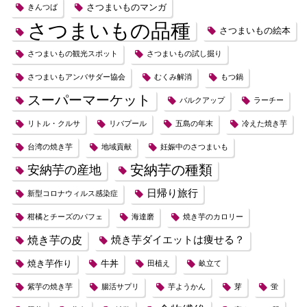
さつまいものマンガ
きんつば
さつまいもの品種
さつまいもの絵本
さつまいもの観光スポット
さつまいもの試し掘り
さつまいもアンバサダー協会
むくみ解消
もつ鍋
スーパーマーケット
バルクアップ
ラーチー
リトル・クルサ
リバプール
五島の年末
冷えた焼き芋
台湾の焼き芋
地域貢献
妊娠中のさつまいも
安納芋の種類
安納芋の産地
日帰り旅行
新型コロナウィルス感染症
柑橘とチーズのパフェ
海達磨
焼き芋のカロリー
焼き芋の皮
焼き芋ダイエットは痩せる？
焼き芋作り
牛丼
田植え
畝立て
紫芋の焼き芋
腸活サプリ
芋ようかん
芽
蛍