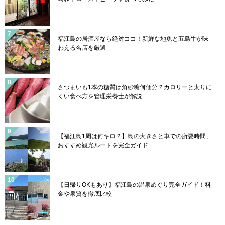
福江島の居酒屋なら絶対ココ！新鮮な地魚と五島牛が味
わえる名店を厳選
さつまいも1本の糖質は角砂糖何個分？カロリーと太りに
くい食べ方を管理栄養士が解説
【福江島1周は何キロ？】島の大きさと車での所要時間、
おすすめ観光ルートを完全ガイド
【日帰りOKもあり】福江島の温泉めぐり完全ガイド！料
金や泉質を徹底比較