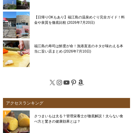
【日帰りOKもあり】福江島の温泉めぐり完全ガイド！料
金や泉質を徹底比較
2026年7月20日
福江島の寿司は鮮度が命！漁港直送のネタが味わえる本
当に旨い店まとめ
2026年7月10日
X
Instagram
YouTube
Pinterest
Amazon
アクセスランキング
さつまいもは太る？管理栄養士が徹底解説！太らない食
べ方と驚きの健康効果とは？