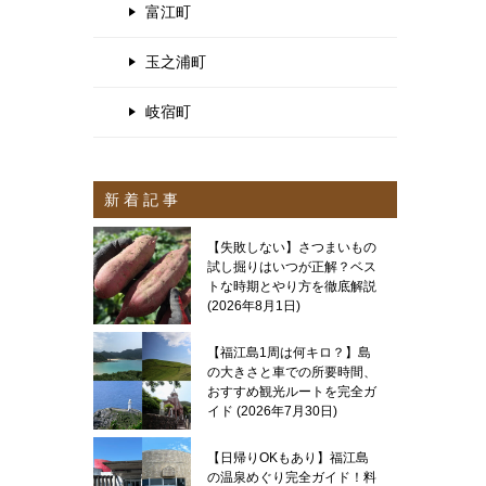
富江町
玉之浦町
岐宿町
新 着 記 事
【失敗しない】さつまいもの
試し掘りはいつが正解？ベス
トな時期とやり方を徹底解説
2026年8月1日
【福江島1周は何キロ？】島
の大きさと車での所要時間、
おすすめ観光ルートを完全ガ
イド
2026年7月30日
【日帰りOKもあり】福江島
の温泉めぐり完全ガイド！料