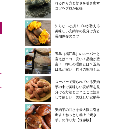
れる作り方と甘さを引き出す
コツをプロが伝授
知らないと損！プロが教える
美味しい安納芋の見分け方と
長期保存のコツ
五島（福江島）のスーパーと
言えばココ！安い！品物が豊
富！一押しの理由とは？五島
は魚が安い！釣りの聖地！五
島ならではの魚売り場事情や
魚類学者サカナ君の帽子のハ
スーパーで売られている安納
コフグは五島の郷土料理にあ
芋の中で美味しい安納芋を見
ります！
分ける方法とは？ここに注目
して欲しい！美味しい安納芋
はこんな感じになっていま
す！安納芋を美味しく食べる
安納芋の甘さを最大限に引き
コツも紹介
出す！ねっとり極上「焼き
芋」の作り方【保存版】