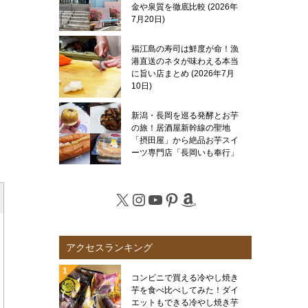
金や泉質を徹底比較
2026年
7月20日
福江島の寿司は鮮度が命！漁
港直送のネタが味わえる本当
に旨い店まとめ
2026年7月
10日
新潟・長岡を巡る発酵とお芋
の旅！居酒屋新幹線の聖地
「摂田屋」から絶品お芋スイ
ーツ専門店「長岡いも奉行」
まで徹底レポート
2026年7
月6日
X
Instagram
YouTube
Pinterest
Amazon
アクセスランキング
コンビニで買える冷やし焼き
芋を食べ比べしてみた！ダイ
エットもできる冷やし焼き芋