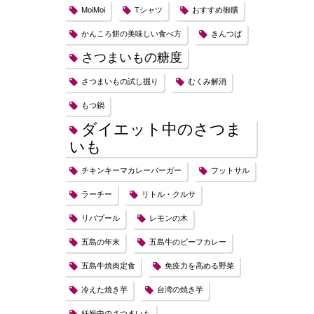
MoiMoi
Tシャツ
おすすめ御膳
かんころ餅の美味しい食べ方
きんつば
さつまいもの糖度
さつまいもの試し掘り
むくみ解消
もつ鍋
ダイエット中のさつま
いも
チキンキーマカレーバーガー
フットサル
ラーチー
リトル・クルサ
リバプール
レモンの木
五島の年末
五島牛のビーフカレー
五島牛焼肉定食
免疫力を高める野菜
冷えた焼き芋
台湾の焼き芋
妊娠中のさつまいも