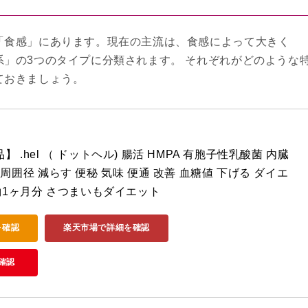
「食感」にあります。現在の主流は、食感によって大きく
」の3つのタイプに分類されます。 それぞれがどのような
ておきましょう。
 .hel （ ドットヘル) 腸活 HMPA 有胞子性乳酸菌 内臓
周囲径 減らす 便秘 気味 便通 改善 血糖値 下げる ダイエ
 約1ヶ月分 さつまいもダイエット
を確認
楽天市場で詳細を確認
確認