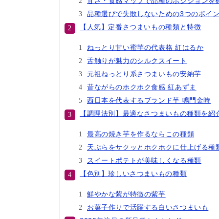
甘さ・食感マップで品種のポジションを
品種選びで失敗しないための3つのポイ
【人気】定番さつまいもの種類と特徴
ねっとり甘い蜜芋の代表格 紅はるか
舌触りが魅力のシルクスイート
元祖ねっとり系さつまいもの安納芋
昔ながらのホクホク食感 紅あずま
西日本を代表するブランド芋 鳴門金時
【調理法別】最適なさつまいもの種類を紹
最高の焼き芋を作るならこの種類
天ぷらをサクッとホクホクに仕上げる種
スイートポテトが美味しくなる種類
【色別】珍しいさつまいもの種類
鮮やかな紫が特徴の紫芋
お菓子作りで活躍する白いさつまいも