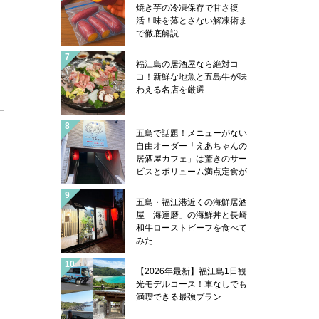
コフグは五島の郷土料理にあ
焼き芋の冷凍保存で甘さ復
ります！
活！味を落とさない解凍術ま
で徹底解説
福江島の居酒屋なら絶対コ
コ！新鮮な地魚と五島牛が味
わえる名店を厳選
五島で話題！メニューがない
自由オーダー「えあちゃんの
居酒屋カフェ」は驚きのサー
ビスとボリューム満点定食が
凄い
五島・福江港近くの海鮮居酒
屋「海達磨」の海鮮丼と長崎
和牛ローストビーフを食べて
みた
【2026年最新】福江島1日観
光モデルコース！車なしでも
満喫できる最強プラン