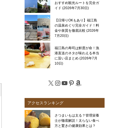
おすすめ観光ルートを完全ガ
イド
2026年7月30日
【日帰りOKもあり】福江島
の温泉めぐり完全ガイド！料
金や泉質を徹底比較
2026年
7月20日
福江島の寿司は鮮度が命！漁
港直送のネタが味わえる本当
に旨い店まとめ
2026年7月
10日
X
Instagram
YouTube
Pinterest
Amazon
アクセスランキング
さつまいもは太る？管理栄養
士が徹底解説！太らない食べ
方と驚きの健康効果とは？