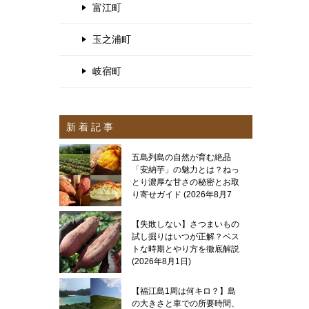
富江町
玉之浦町
岐宿町
新 着 記 事
五島列島の自然が育む絶品
「安納芋」の魅力とは？ねっ
とり濃厚な甘さの秘密とお取
り寄せガイド
2026年8月7
日
【失敗しない】さつまいもの
試し掘りはいつが正解？ベス
トな時期とやり方を徹底解説
2026年8月1日
【福江島1周は何キロ？】島
の大きさと車での所要時間、