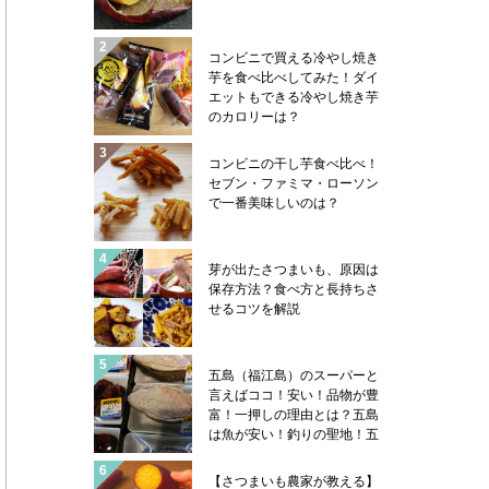
コンビニで買える冷やし焼き
芋を食べ比べしてみた！ダイ
エットもできる冷やし焼き芋
のカロリーは？
コンビニの干し芋食べ比べ！
セブン・ファミマ・ローソン
で一番美味しいのは？
芽が出たさつまいも、原因は
保存方法？食べ方と長持ちさ
せるコツを解説
五島（福江島）のスーパーと
言えばココ！安い！品物が豊
富！一押しの理由とは？五島
は魚が安い！釣りの聖地！五
島ならではの魚売り場事情や
魚類学者サカナ君の帽子のハ
【さつまいも農家が教える】