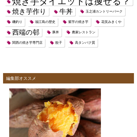
焼き芋ダイエットは痩せる？
焼き芋作り
牛丼
玉之浦カントリーパーク
磯釣り
福江島の歴史
紫芋の焼き芋
花笑みきくや
西端の邨
豚丼
農家レストラン
関西の焼き芋専門店
餃子
高タンパク質
編集部オススメ