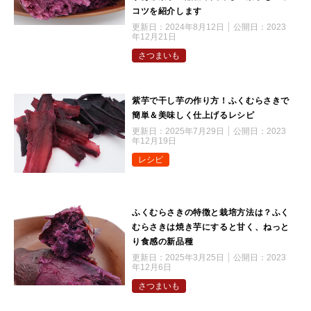
コツを紹介します
更新日：
2024年8月12日
公開日：
2023
年12月21日
さつまいも
紫芋で干し芋の作り方！ふくむらさきで
簡単＆美味しく仕上げるレシピ
更新日：
2025年7月29日
公開日：
2023
年12月19日
レシピ
ふくむらさきの特徴と栽培方法は？ふく
むらさきは焼き芋にすると甘く、ねっと
り食感の新品種
更新日：
2025年3月25日
公開日：
2023
年12月6日
さつまいも