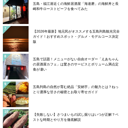
五島・福江港近くの海鮮居酒屋「海達磨」の海鮮丼と長
崎和牛ローストビーフを食べてみた
【2026年最新】地元民がオススメする五島列島観光完全
ガイド！おすすめスポット・グルメ・モデルコース決定
版
五島で話題！メニューがない自由オーダー「えあちゃん
の居酒屋カフェ」は驚きのサービスとボリューム満点定
食が凄い
五島列島の自然が育む絶品「安納芋」の魅力とは？ねっ
とり濃厚な甘さの秘密とお取り寄せガイド
【失敗しない】さつまいもの試し掘りはいつが正解？ベ
ストな時期とやり方を徹底解説