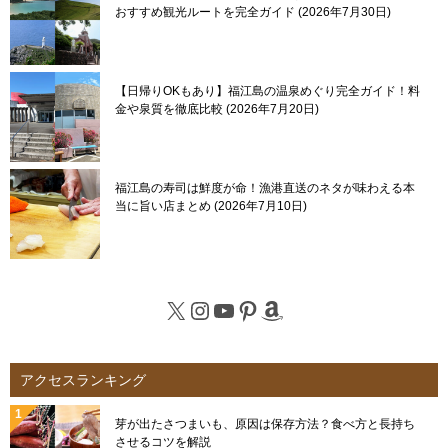
おすすめ観光ルートを完全ガイド
2026年7月30日
【日帰りOKもあり】福江島の温泉めぐり完全ガイド！料
金や泉質を徹底比較
2026年7月20日
福江島の寿司は鮮度が命！漁港直送のネタが味わえる本
当に旨い店まとめ
2026年7月10日
X
Instagram
YouTube
Pinterest
Amazon
アクセスランキング
芽が出たさつまいも、原因は保存方法？食べ方と長持ち
させるコツを解説