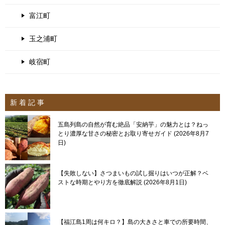
富江町
玉之浦町
岐宿町
新 着 記 事
五島列島の自然が育む絶品「安納芋」の魅力とは？ねっ
とり濃厚な甘さの秘密とお取り寄せガイド
2026年8月7
日
【失敗しない】さつまいもの試し掘りはいつが正解？ベ
ストな時期とやり方を徹底解説
2026年8月1日
【福江島1周は何キロ？】島の大きさと車での所要時間、