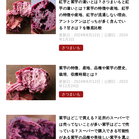
紅芋と紫芋の違いとは？さつまいもと紅
芋の違いとは？紫芋の特徴や産地、紅芋
の特徴や産地、紅芋が流通しない理由、
アントシアンはどっちが多く含んでい
る？甘さは？を徹底比較
更新日：
2024年8月12日
公開日：
2024
年1月3日
さつまいも
紫芋の特徴、産地、品種や紫芋の歴史、
栽培、収穫時期とは？
更新日：
2024年8月12日
公開日：
2023
年12月24日
さつまいも
紫芋はどこで買える？近所のスーパーで
は売ってないことが多い紫芋はどこで売
っている？スーパーで購入できる可能性
がある紫芋の品種や美味しい紫芋を選ぶ