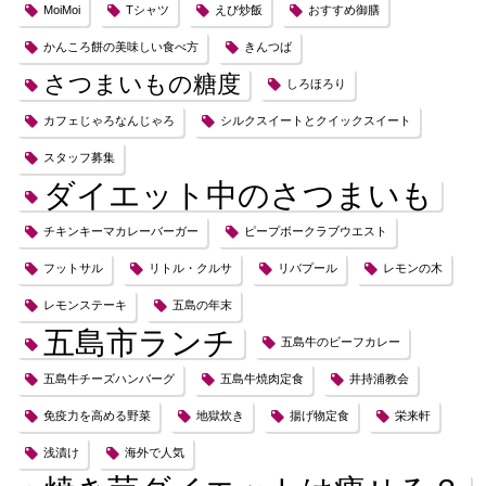
MoiMoi
Tシャツ
えび炒飯
おすすめ御膳
かんころ餅の美味しい食べ方
きんつば
さつまいもの糖度
しろほろり
カフェじゃろなんじゃろ
シルクスイートとクイックスイート
スタッフ募集
ダイエット中のさつまいも
チキンキーマカレーバーガー
ピープボークラブウエスト
フットサル
リトル・クルサ
リバプール
レモンの木
レモンステーキ
五島の年末
五島市ランチ
五島牛のビーフカレー
五島牛チーズハンバーグ
五島牛焼肉定食
井持浦教会
免疫力を高める野菜
地獄炊き
揚げ物定食
栄来軒
浅漬け
海外で人気