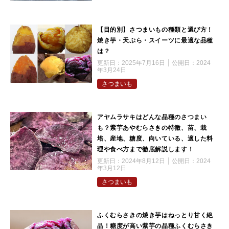
【目的別】さつまいもの種類と選び方！
焼き芋・天ぷら・スイーツに最適な品種
は？
更新日：
2025年7月16日
公開日：
2024
年3月24日
さつまいも
アヤムラサキはどんな品種のさつまい
も？紫芋あやむらさきの特徴、苗、栽
培、産地、糖度、向いている、適した料
理や食べ方まで徹底解説します！
更新日：
2024年8月12日
公開日：
2024
年3月12日
さつまいも
ふくむらさきの焼き芋はねっとり甘く絶
品！糖度が高い紫芋の品種ふくむらさき