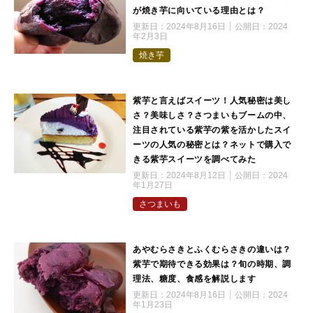
が焼き芋に向いている理由とは？
更新日：
2024年8月16日
公開日：
2024
年2月3日
焼き芋
紫芋と言えばスイーツ！人気秘密は美し
さ？美味しさ？さつまいもブームの中、
注目されている紫芋の紫を活かしたスイ
ーツの人気の秘密とは？ネットで購入で
きる紫芋スイーツを調べてみた
更新日：
2024年8月12日
公開日：
2024
年1月27日
さつまいも
あやむらさきとふくむらさきの違いは？
紫芋で期待できる効果は？旬の時期、調
理法、糖度、食感を解説します
更新日：
2024年8月16日
公開日：
2024
年1月23日