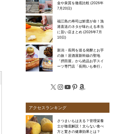
金や泉質を徹底比較
2026年
7月20日
福江島の寿司は鮮度が命！漁
港直送のネタが味わえる本当
に旨い店まとめ
2026年7月
10日
新潟・長岡を巡る発酵とお芋
の旅！居酒屋新幹線の聖地
「摂田屋」から絶品お芋スイ
ーツ専門店「長岡いも奉行」
まで徹底レポート
2026年7
月6日
X
Instagram
YouTube
Pinterest
Amazon
アクセスランキング
さつまいもは太る？管理栄養
士が徹底解説！太らない食べ
方と驚きの健康効果とは？