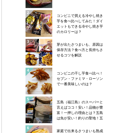
コンビニで買える冷やし焼き
芋を食べ比べしてみた！ダイ
エットもできる冷やし焼き芋
のカロリーは？
芽が出たさつまいも、原因は
保存方法？食べ方と長持ちさ
せるコツを解説
コンビニの干し芋食べ比べ！
セブン・ファミマ・ローソン
で一番美味しいのは？
五島（福江島）のスーパーと
言えばココ！安い！品物が豊
富！一押しの理由とは？五島
は魚が安い！釣りの聖地！五
島ならではの魚売り場事情や
魚類学者サカナ君の帽子のハ
家庭で出来るさつまいも熟成