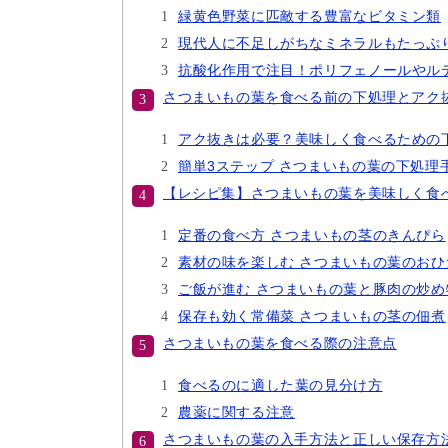
緑黄色野菜に匹敵する豊富なビタミン類
現代人に不足しがちなミネラルもたっぷ
抗酸化作用で注目！ポリフェノールやル
さつまいもの葉を食べる前の下処理とアク
アク抜きは必要？美味しく食べるための
簡単3ステップ さつまいもの葉の下処理
【レシピ集】さつまいもの葉を美味しく食
定番の食べ方 さつまいもの茎のきんぴら
素材の味を楽しむ さつまいもの葉のおひ
ご飯が進む さつまいもの葉と豚肉の炒め
保存も効く常備菜 さつまいもの茎の佃煮
さつまいもの葉を食べる際の注意点
食べるのに適した葉の見分け方
農薬に関する注意
さつまいもの葉の入手方法と正しい保存方