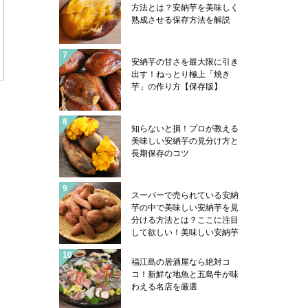
コフグは五島の郷土料理にあ
方法とは？安納芋を美味しく
ります！
熟成させる保存方法を解説
安納芋の甘さを最大限に引き
出す！ねっとり極上「焼き
芋」の作り方【保存版】
知らないと損！プロが教える
美味しい安納芋の見分け方と
長期保存のコツ
スーパーで売られている安納
芋の中で美味しい安納芋を見
分ける方法とは？ここに注目
して欲しい！美味しい安納芋
はこんな感じになっていま
す！安納芋を美味しく食べる
福江島の居酒屋なら絶対コ
コツも紹介
コ！新鮮な地魚と五島牛が味
わえる名店を厳選