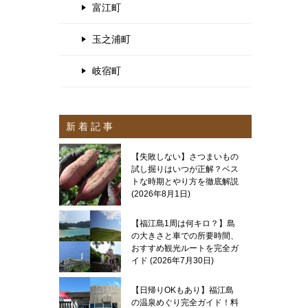
富江町
玉之浦町
岐宿町
新 着 記 事
【失敗しない】さつまいもの
試し掘りはいつが正解？ベス
トな時期とやり方を徹底解説
2026年8月1日
【福江島1周は何キロ？】島
の大きさと車での所要時間、
おすすめ観光ルートを完全ガ
イド
2026年7月30日
【日帰りOKもあり】福江島
の温泉めぐり完全ガイド！料