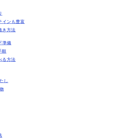
り
テインも豊富
抜き方法
下準備
手順
べる方法
たし
物
法