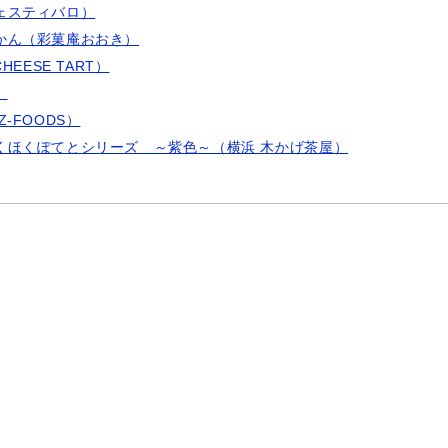
ェスティバロ）
かん（彩菓庵おおき）
EESE TART）
）
-FOODS）
くほくぽてとシリーズ ～紫色～（横浜 木かげ茶屋）