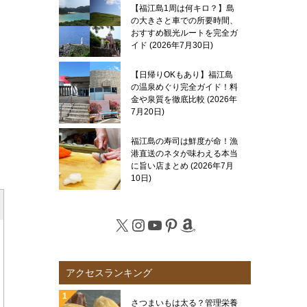
【福江島1周は何キロ？】島
の大きさと車での所要時間、
おすすめ観光ルートを完全ガ
イド
2026年7月30日
【日帰りOKもあり】福江島
の温泉めぐり完全ガイド！料
金や泉質を徹底比較
2026年
7月20日
福江島の寿司は鮮度が命！漁
港直送のネタが味わえる本当
に旨い店まとめ
2026年7月
10日
X
Instagram
YouTube
Pinterest
Amazon
アクセスランキング
さつまいもは太る？管理栄養