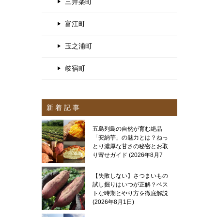
三井楽町
富江町
玉之浦町
岐宿町
新 着 記 事
五島列島の自然が育む絶品
「安納芋」の魅力とは？ねっ
とり濃厚な甘さの秘密とお取
り寄せガイド
2026年8月7
日
【失敗しない】さつまいもの
試し掘りはいつが正解？ベス
トな時期とやり方を徹底解説
2026年8月1日