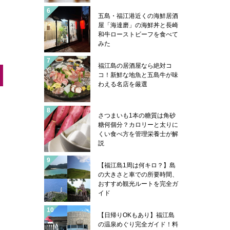
五島・福江港近くの海鮮居酒
屋「海達磨」の海鮮丼と長崎
和牛ローストビーフを食べて
みた
福江島の居酒屋なら絶対コ
コ！新鮮な地魚と五島牛が味
わえる名店を厳選
さつまいも1本の糖質は角砂
糖何個分？カロリーと太りに
くい食べ方を管理栄養士が解
説
【福江島1周は何キロ？】島
の大きさと車での所要時間、
おすすめ観光ルートを完全ガ
イド
【日帰りOKもあり】福江島
の温泉めぐり完全ガイド！料