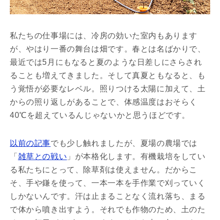
私たちの仕事場には、冷房の効いた室内もあります
が、
やはり一番の舞台は畑です。春とは名ばかりで、
最近では5月にもなると夏のような日差しにさらされ
ることも増え
てきました。そして真夏ともなると、も
う覚悟が必要なレベル。
照りつける太陽に加えて、土
からの照り返しがあることで、
体感温度はおそらく
40℃
を超えているんじゃないかと思うほどです。
以前の記事
でも少し触れましたが、夏場の農場では
「
雑草との戦い
」が本格化します。
有機栽培をしてい
る私たちにとって、除草剤は使えません。
だからこ
そ、手や鎌を使って、
一本一本を手作業で刈っていく
しかないんです。
汗は止まることなく流れ落ち、まる
で体から噴き出すよう。
それでも作物のため、土のた