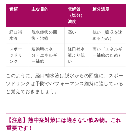
種類
主な目的
電解質
糖分濃度
（塩分）
濃度
経口補
脱水症状の回
高い
低い（吸収を速
水液
復・治療
めるため）
スポー
運動時の水
経口補水
高い（エネルギ
ツドリ
分・エネルギ
液より低
ー補給のため）
ンク
ー補給
い
このように、経口補水液は脱水からの回復に、スポー
ツドリンクは予防やパフォーマンス維持に適している
と覚えておきましょう。
【注意】熱中症対策には適さない飲み物。これ
重要です！