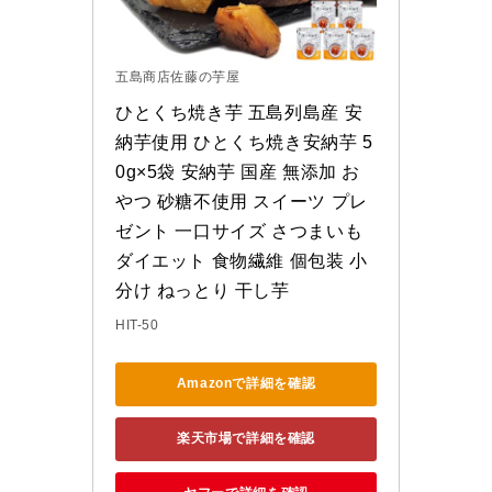
五島商店佐藤の芋屋
ひとくち焼き芋 五島列島産 安
納芋使用 ひとくち焼き安納芋 5
0g×5袋 安納芋 国産 無添加 お
やつ 砂糖不使用 スイーツ プレ
ゼント 一口サイズ さつまいも 
ダイエット 食物繊維 個包装 小
分け ねっとり 干し芋
HIT-50
Amazonで詳細を確認
楽天市場で詳細を確認