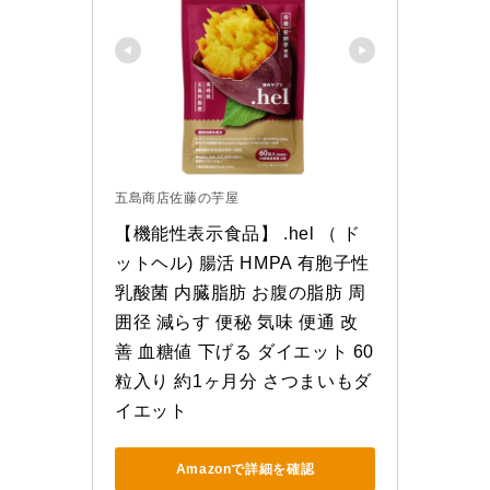
五島商店佐藤の芋屋
【機能性表示食品】 .hel （ ド
ットヘル) 腸活 HMPA 有胞子性
乳酸菌 内臓脂肪 お腹の脂肪 周
囲径 減らす 便秘 気味 便通 改
善 血糖値 下げる ダイエット 60
粒入り 約1ヶ月分 さつまいもダ
イエット
Amazonで詳細を確認