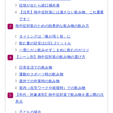
症状が出たら経口補水液
【注意】熱中症対策には適さない飲み物。これ重要
です！
熱中症対策のための効果的な飲み物の飲み方
タイミングは「喉が渇く前」に
飲む量の目安は1日1.2リットル
一度にがぶ飲みせずこまめに飲むのがコツ
【シーン別】熱中症対策の飲み物の選び方
日常生活での飲み物
運動やスポーツ時の飲み物
屋外での作業時の飲み物
室内（在宅ワークや就寝時）での飲み物
【年代・対象者別】熱中症対策で飲み物を選ぶ際の注
意点
子どもの場合