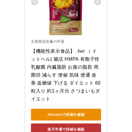
五島商店佐藤の芋屋
【機能性表示食品】 .hel （ ド
ットヘル) 腸活 HMPA 有胞子性
乳酸菌 内臓脂肪 お腹の脂肪 周
囲径 減らす 便秘 気味 便通 改
善 血糖値 下げる ダイエット 60
粒入り 約1ヶ月分 さつまいもダ
イエット
Amazonで詳細を確認
楽天市場で詳細を確認