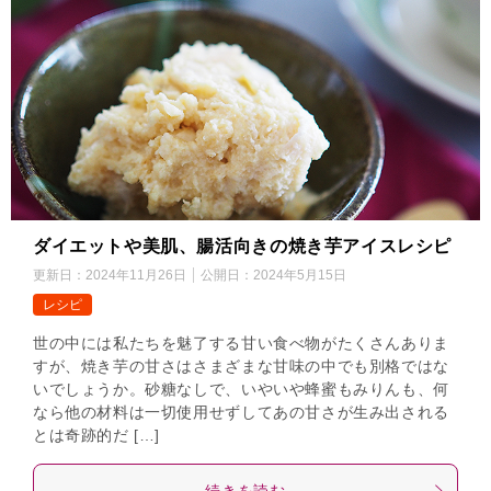
ダイエットや美肌、腸活向きの焼き芋アイスレシピ
更新日：
2024年11月26日
公開日：
2024年5月15日
レシピ
世の中には私たちを魅了する甘い食べ物がたくさんありま
すが、焼き芋の甘さはさまざまな甘味の中でも別格ではな
いでしょうか。砂糖なしで、いやいや蜂蜜もみりんも、何
なら他の材料は一切使用せずしてあの甘さが生み出される
とは奇跡的だ […]
続きを読む