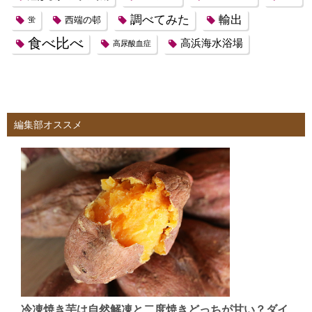
調べてみた
輸出
西端の邨
蛍
食べ比べ
高浜海水浴場
高尿酸血症
編集部オススメ
冷凍焼き芋は自然解凍と二度焼きどっちが甘い？ダイ