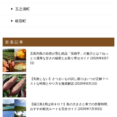
玉之浦町
岐宿町
新 着 記 事
五島列島の自然が育む絶品「安納芋」の魅力とは？ねっ
とり濃厚な甘さの秘密とお取り寄せガイド
2026年8月7
日
【失敗しない】さつまいもの試し掘りはいつが正解？ベ
ストな時期とやり方を徹底解説
2026年8月1日
【福江島1周は何キロ？】島の大きさと車での所要時間、
おすすめ観光ルートを完全ガイド
2026年7月30日