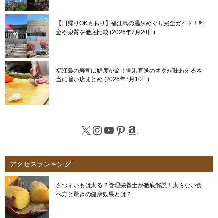
【日帰りOKもあり】福江島の温泉めぐり完全ガイド！料
金や泉質を徹底比較
2026年7月20日
福江島の寿司は鮮度が命！漁港直送のネタが味わえる本
当に旨い店まとめ
2026年7月10日
X
Instagram
YouTube
Pinterest
Amazon
アクセスランキング
さつまいもは太る？管理栄養士が徹底解説！太らない食
べ方と驚きの健康効果とは？