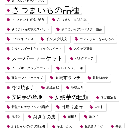
さつまいものマンガ
さつまいもの品種
さつまいもの幼児食
さつまいもの絵本
さつまいもの観光スポット
さつまいもアンバサダー協会
インスタ映え
イバラキセンス
カフェじゃろなんじゃろ
シルクスイートとクイックスイート
スタッフ募集
スーパーマーケット
バルクアップ
ピープボークラブウエスト
レモンステーキ
五島市ランチ
五島カントリークラブ
井持浦教会
冷凍焼き芋
地域貢献
地獄炊き
安納芋の種類
安納芋の産地
揚げ物定食
日帰り旅行
新型コロナウィルス感染症
栄来軒
焼き芋の皮
浅漬け
田植え
畝立て
紅はるかの旬の時期
芋ようかん
花笑みきくや
蕎麦