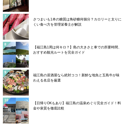
さつまいも1本の糖質は角砂糖何個分？カロリーと太りに
くい食べ方を管理栄養士が解説
【福江島1周は何キロ？】島の大きさと車での所要時間、
おすすめ観光ルートを完全ガイド
福江島の居酒屋なら絶対ココ！新鮮な地魚と五島牛が味
わえる名店を厳選
【日帰りOKもあり】福江島の温泉めぐり完全ガイド！料
金や泉質を徹底比較