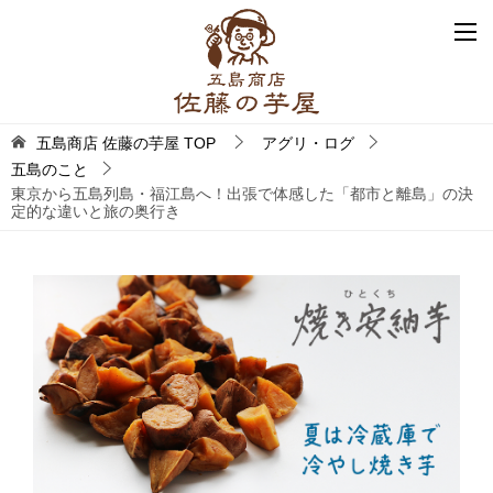
五島商店 佐藤の芋屋
TOP
アグリ・ログ
五島のこと
東京から五島列島・福江島へ！出張で体感した「都市と離島」の決
定的な違いと旅の奥行き