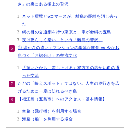
さ」の裏にある極上の贅沢
ネット環境とeコマースが、離島の距離を消し去っ
た
網の目の交通網を持つ東京と、車が命綱の五島
夜は夜らしく暗い、という「離島の贅沢」
④ 温かさの違い：マンションの希薄な関係 vs 今なお
息づく「お裾分け」の交流文化
「頂いたから、差し上げる」双方向の温かい血の通
った交流
ただの「映えスポット」ではない。人生の奥行きを広
げるために一度は訪れるべき島
【福江島（五島市）へのアクセス・基本情報】
空路（飛行機）を利用する場合
海路（船）を利用する場合