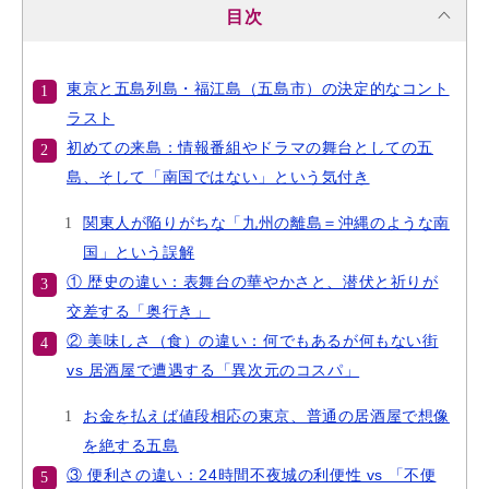
目次
東京と五島列島・福江島（五島市）の決定的なコント
ラスト
初めての来島：情報番組やドラマの舞台としての五
島、そして「南国ではない」という気付き
関東人が陥りがちな「九州の離島＝沖縄のような南
国」という誤解
① 歴史の違い：表舞台の華やかさと、潜伏と祈りが
交差する「奥行き」
② 美味しさ（食）の違い：何でもあるが何もない街
vs 居酒屋で遭遇する「異次元のコスパ」
お金を払えば値段相応の東京、普通の居酒屋で想像
を絶する五島
③ 便利さの違い：24時間不夜城の利便性 vs 「不便