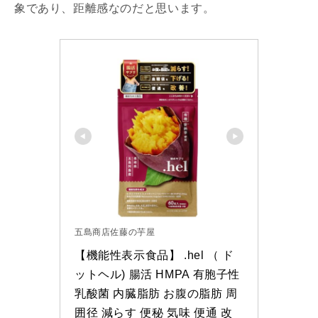
象であり、距離感なのだと思います。
五島商店佐藤の芋屋
【機能性表示食品】 .hel （ ド
ットヘル) 腸活 HMPA 有胞子性
乳酸菌 内臓脂肪 お腹の脂肪 周
囲径 減らす 便秘 気味 便通 改