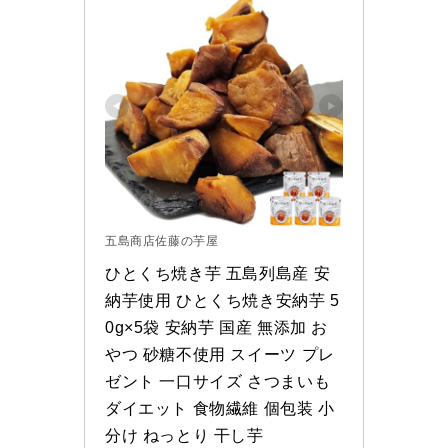
五島商店佐藤の芋屋
ひとくち焼き芋 五島列島産 安
納芋使用 ひとくち焼き安納芋 5
0g×5袋 安納芋 国産 無添加 お
やつ 砂糖不使用 スイーツ プレ
ゼント 一口サイズ さつまいも 
ダイエット 食物繊維 個包装 小
分け ねっとり 干し芋