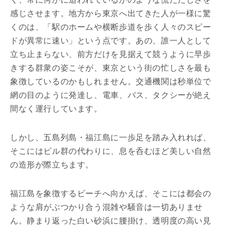
感じさせます。地方から東京へ出てきた人が一様に驚
くのは、「駅のホームや横断歩道を歩く人々のスピー
ドが異常に速い」という点です。あの、誰一人として
立ち止まらない、前方だけを見据えて競うように早歩
きする群衆の姿こそが、東京という街の忙しさを最も
象徴しているのかもしれません。交通機関は秒単位で
網の目のように発達し、電車、バス、タクシーが絶え
間なく運行しています。
しかし、五島列島・福江島に一歩足を踏み入れれば、
そこにはビル群の代わりに、息を呑むほど美しい自然
の造形が際立ちます。
福江島を象徴するビーチへ向かえば、そこには都会の
ような肩がぶつかり合う混雑や騒音は一切ありませ
ん。静まり返った白い砂浜に腰掛け、透明度の高い見