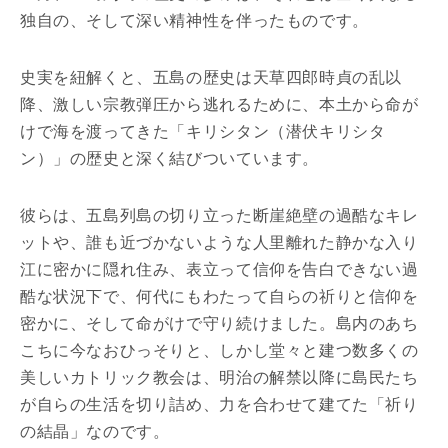
独自の、そして深い精神性を伴ったものです。
史実を紐解くと、五島の歴史は天草四郎時貞の乱以
降、激しい宗教弾圧から逃れるために、本土から命が
けで海を渡ってきた「キリシタン（潜伏キリシタ
ン）」の歴史と深く結びついています。
彼らは、五島列島の切り立った断崖絶壁の過酷なキレ
ットや、誰も近づかないような人里離れた静かな入り
江に密かに隠れ住み、表立って信仰を告白できない過
酷な状況下で、何代にもわたって自らの祈りと信仰を
密かに、そして命がけで守り続けました。島内のあち
こちに今なおひっそりと、しかし堂々と建つ数多くの
美しいカトリック教会は、明治の解禁以降に島民たち
が自らの生活を切り詰め、力を合わせて建てた「祈り
の結晶」なのです。