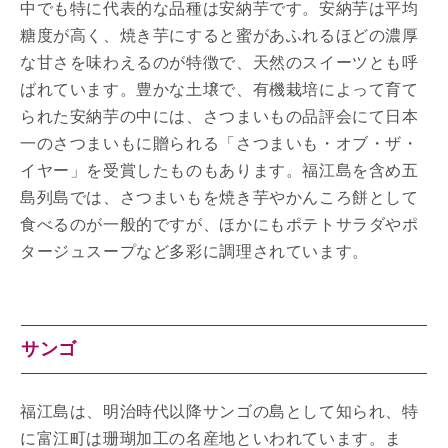
中でも特に代表的な品種は安納芋です。安納芋は平均
糖度が高く、焼き芋にすると蜜があふれるほどの濃厚
な甘さを味わえるのが特徴で、天然のスイーツとも呼
ばれています。豊かな土壌で、有機栽培によって育て
られた安納芋の中には、さつまいもの品評会にて日本
一のさつまいもに贈られる「さつまいも・オブ・ザ・
イヤー」を受賞したものもあります。福江島を含め五
島列島では、さつまいもを焼き芋やかんころ餅として
食べるのが一般的ですが、ほかにもポテトサラダやポ
タージュスープなど多彩に調理されています。
サンゴ
福江島は、明治時代以降サンゴの島として知られ、特
に富江町は珊瑚加工の名産地といわれています。ま