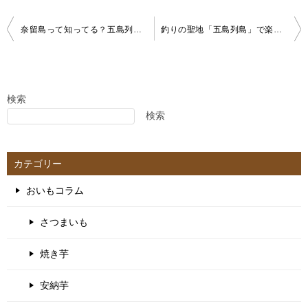
投
奈留島って知ってる？五島列島の二次離島「奈留島」へ初めて行ってみた！
釣りの聖地「五島列島」で楽しむ釣りのポイントや何が釣れる？漁獲量ランキング、旬の魚、美味しい魚料理を楽しめる店までまとめてみた
稿
ナ
ビ
ゲ
検索
検索
ー
シ
ョ
カテゴリー
ン
おいもコラム
さつまいも
焼き芋
安納芋