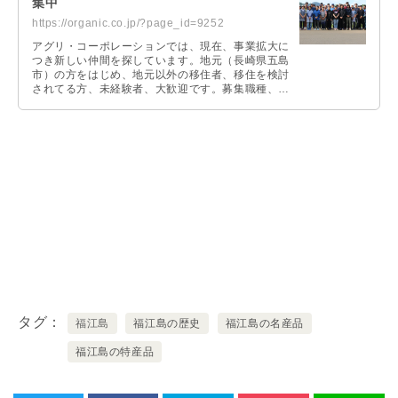
集中
https://organic.co.jp/?page_id=9252
アグリ・コーポレーションでは、現在、事業拡大に
つき新しい仲間を探しています。地元（長崎県五島
市）の方をはじめ、地元以外の移住者、移住を検討
されてる方、未経験者、大歓迎です。募集職種、ご
応募時の問い合わせFAQ等、詳しくは専用ページに
て掲載しています。お問い合わせや質問等ございま
したらお気軽にご連絡ください。
タグ
福江島
福江島の歴史
福江島の名産品
福江島の特産品