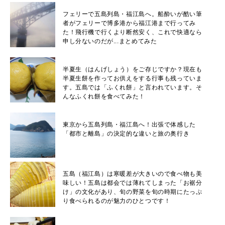
フェリーで五島列島・福江島へ。船酔いが酷い筆
者がフェリーで博多港から福江港まで行ってみ
た！飛行機で行くより断然安く、これで快適なら
申し分ないのだが...まとめてみた
半夏生（はんげしょう）をご存じですか？現在も
半夏生餅を作ってお供えをする行事も残っていま
す。五島では「ふくれ餅」と言われています。そ
んなふくれ餅を食べてみた！
東京から五島列島・福江島へ！出張で体感した
「都市と離島」の決定的な違いと旅の奥行き
五島（福江島）は寒暖差が大きいので食べ物も美
味しい！五島は都会では薄れてしまった「お裾分
け」の文化があり、旬の野菜を旬の時期にたっぷ
り食べられるのが魅力のひとつです！