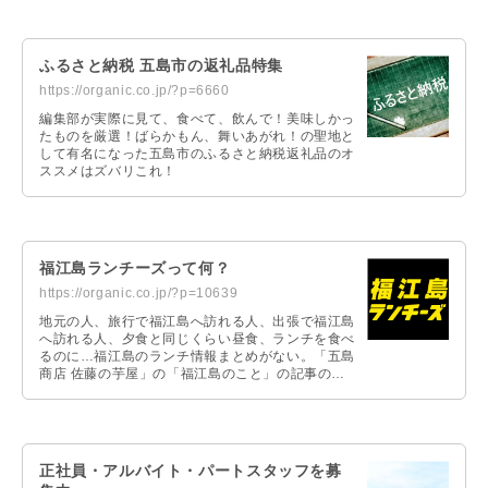
ふるさと納税 五島市の返礼品特集
https://organic.co.jp/?p=6660
編集部が実際に見て、食べて、飲んで！美味しかっ
たものを厳選！ばらかもん、舞いあがれ！の聖地と
して有名になった五島市のふるさと納税返礼品のオ
ススメはズバリこれ！
福江島ランチーズって何？
https://organic.co.jp/?p=10639
地元の人、旅行で福江島へ訪れる人、出張で福江島
へ訪れる人、夕食と同じくらい昼食、ランチを食べ
るのに…福江島のランチ情報まとめがない。「五島
商店 佐藤の芋屋」の「福江島のこと」の記事の中
にも多数のランチ、ディナー情報の記事がありま
す。この「福江島のこと」の「ランチ情報」だけ抜
き出してスピンアウトしたのが、「福江島ランチー
ズ」なのです。
正社員・アルバイト・パートスタッフを募