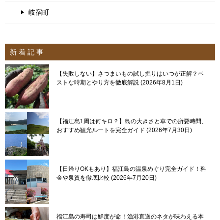
岐宿町
新 着 記 事
【失敗しない】さつまいもの試し掘りはいつが正解？ベ
ストな時期とやり方を徹底解説
2026年8月1日
【福江島1周は何キロ？】島の大きさと車での所要時間、
おすすめ観光ルートを完全ガイド
2026年7月30日
【日帰りOKもあり】福江島の温泉めぐり完全ガイド！料
金や泉質を徹底比較
2026年7月20日
福江島の寿司は鮮度が命！漁港直送のネタが味わえる本