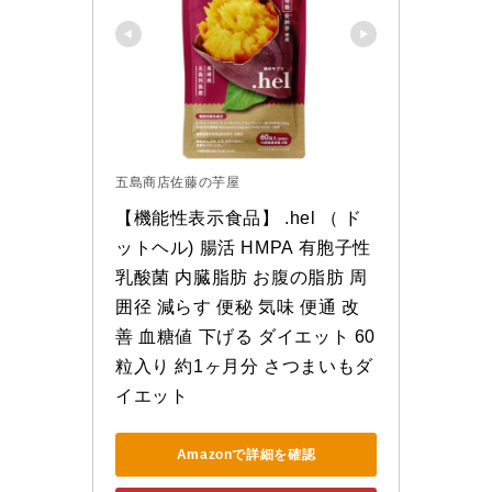
五島商店佐藤の芋屋
【機能性表示食品】 .hel （ ド
ットヘル) 腸活 HMPA 有胞子性
乳酸菌 内臓脂肪 お腹の脂肪 周
囲径 減らす 便秘 気味 便通 改
善 血糖値 下げる ダイエット 60
粒入り 約1ヶ月分 さつまいもダ
イエット
Amazonで詳細を確認