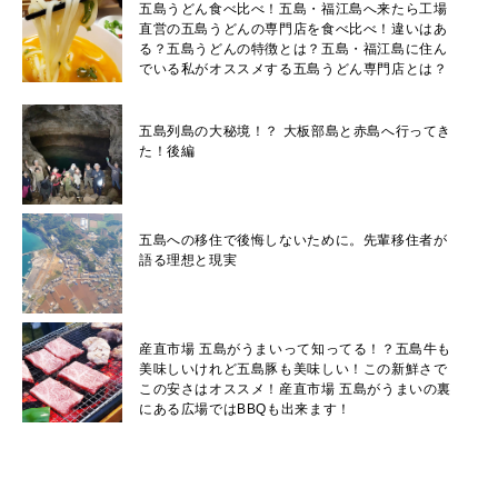
五島うどん食べ比べ！五島・福江島へ来たら工場
直営の五島うどんの専門店を食べ比べ！違いはあ
る？五島うどんの特徴とは？五島・福江島に住ん
でいる私がオススメする五島うどん専門店とは？
五島列島の大秘境！？ 大板部島と赤島へ行ってき
た！後編
五島への移住で後悔しないために。先輩移住者が
語る理想と現実
産直市場 五島がうまいって知ってる！？五島牛も
美味しいけれど五島豚も美味しい！この新鮮さで
この安さはオススメ！産直市場 五島がうまいの裏
にある広場ではBBQも出来ます！