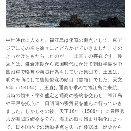
中世時代に入ると、福江島は倭寇の拠点として、東ア
ジアにその名を徐々にとどろかせていきました。その
きっかけをもたらしたのが、「王直」の存在です。倭
寇とは、鎌倉末期から戦国時代にかけて朝鮮半島や中
国沿岸で略奪や海賊行為をしていた集団で、王直は、
明の海商にして後期倭寇の頭目（首領）でした。天文
9年（1540年）、王直は通商を求めて福江島に来航。
当時の領主・宇久盛定と通商の密約を交わし、福江島
や平戸を拠点に、日明間の密貿易を盛んに行っていき
ました。しかしその後、天正16年（1588年）に豊臣秀
吉が海賊取締令を公布。海上の取り締まり強化によっ
て、日本国内での活動拠点を失った倭寇は、歴史から