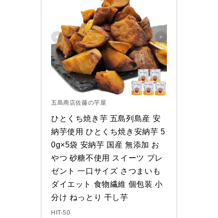
五島商店佐藤の芋屋
ひとくち焼き芋 五島列島産 安
納芋使用 ひとくち焼き安納芋 5
0g×5袋 安納芋 国産 無添加 お
やつ 砂糖不使用 スイーツ プレ
ゼント 一口サイズ さつまいも 
ダイエット 食物繊維 個包装 小
分け ねっとり 干し芋
HIT-50