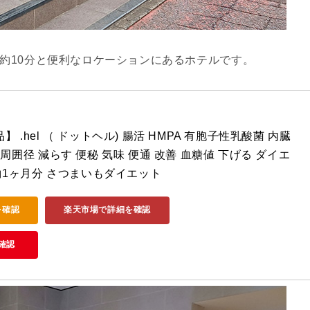
約10分と便利なロケーションにあるホテルです。
 .hel （ ドットヘル) 腸活 HMPA 有胞子性乳酸菌 内臓
周囲径 減らす 便秘 気味 便通 改善 血糖値 下げる ダイエ
 約1ヶ月分 さつまいもダイエット
を確認
楽天市場で詳細を確認
確認