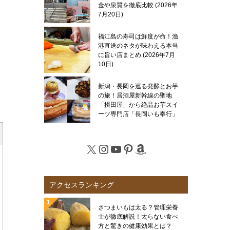
金や泉質を徹底比較
2026年
7月20日
福江島の寿司は鮮度が命！漁
港直送のネタが味わえる本当
に旨い店まとめ
2026年7月
10日
新潟・長岡を巡る発酵とお芋
の旅！居酒屋新幹線の聖地
「摂田屋」から絶品お芋スイ
ーツ専門店「長岡いも奉行」
まで徹底レポート
2026年7
月6日
X
Instagram
YouTube
Pinterest
Amazon
アクセスランキング
さつまいもは太る？管理栄養
士が徹底解説！太らない食べ
方と驚きの健康効果とは？