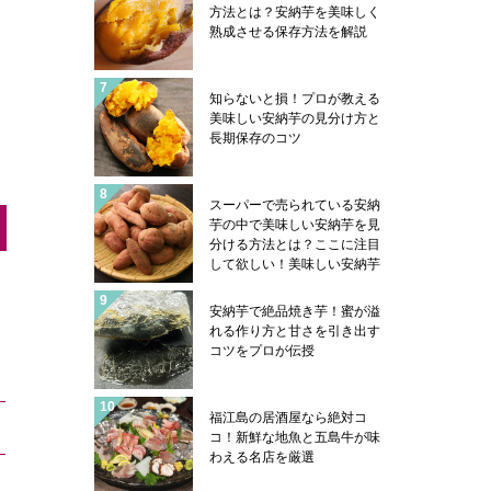
コフグは五島の郷土料理にあ
方法とは？安納芋を美味しく
ります！
熟成させる保存方法を解説
知らないと損！プロが教える
美味しい安納芋の見分け方と
長期保存のコツ
スーパーで売られている安納
芋の中で美味しい安納芋を見
分ける方法とは？ここに注目
して欲しい！美味しい安納芋
はこんな感じになっていま
す！安納芋を美味しく食べる
安納芋で絶品焼き芋！蜜が溢
コツも紹介
れる作り方と甘さを引き出す
コツをプロが伝授
福江島の居酒屋なら絶対コ
コ！新鮮な地魚と五島牛が味
わえる名店を厳選