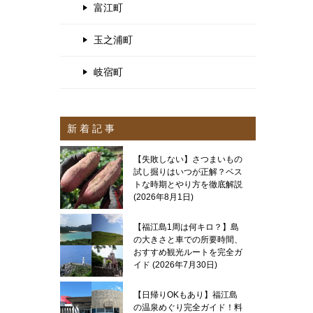
富江町
玉之浦町
岐宿町
新 着 記 事
【失敗しない】さつまいもの
試し掘りはいつが正解？ベス
トな時期とやり方を徹底解説
2026年8月1日
【福江島1周は何キロ？】島
の大きさと車での所要時間、
おすすめ観光ルートを完全ガ
イド
2026年7月30日
【日帰りOKもあり】福江島
の温泉めぐり完全ガイド！料