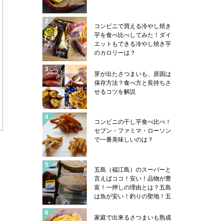
コンビニで買える冷やし焼き
芋を食べ比べしてみた！ダイ
エットもできる冷やし焼き芋
のカロリーは？
芽が出たさつまいも、原因は
保存方法？食べ方と長持ちさ
せるコツを解説
コンビニの干し芋食べ比べ！
セブン・ファミマ・ローソン
で一番美味しいのは？
五島（福江島）のスーパーと
言えばココ！安い！品物が豊
富！一押しの理由とは？五島
は魚が安い！釣りの聖地！五
島ならではの魚売り場事情や
魚類学者サカナ君の帽子のハ
家庭で出来るさつまいも熟成