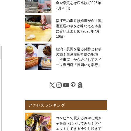
金や泉質を徹底比較
2026年
7月20日
福江島の寿司は鮮度が命！漁
港直送のネタが味わえる本当
に旨い店まとめ
2026年7月
10日
新潟・長岡を巡る発酵とお芋
の旅！居酒屋新幹線の聖地
「摂田屋」から絶品お芋スイ
ーツ専門店「長岡いも奉行」
まで徹底レポート
2026年7
月6日
X
Instagram
YouTube
Pinterest
Amazon
アクセスランキング
コンビニで買える冷やし焼き
芋を食べ比べしてみた！ダイ
エットもできる冷やし焼き芋