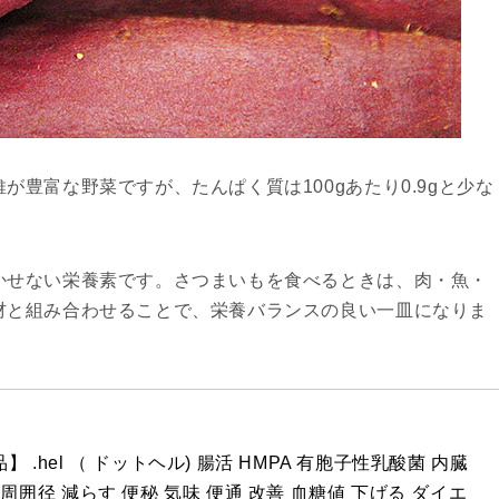
豊富な野菜ですが、たんぱく質は100gあたり0.9gと少な
かせない栄養素です。さつまいもを食べるときは、肉・魚・
材と組み合わせることで、栄養バランスの良い一皿になりま
 .hel （ ドットヘル) 腸活 HMPA 有胞子性乳酸菌 内臓
周囲径 減らす 便秘 気味 便通 改善 血糖値 下げる ダイエ