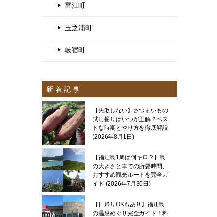
富江町
玉之浦町
岐宿町
新 着 記 事
【失敗しない】さつまいもの
試し掘りはいつが正解？ベス
トな時期とやり方を徹底解説
2026年8月1日
【福江島1周は何キロ？】島
の大きさと車での所要時間、
おすすめ観光ルートを完全ガ
イド
2026年7月30日
【日帰りOKもあり】福江島
の温泉めぐり完全ガイド！料