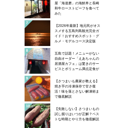
屋「海達磨」の海鮮丼と長崎
和牛ローストビーフを食べて
みた
【2026年最新】地元民がオス
スメする五島列島観光完全ガ
イド！おすすめスポット・グ
ルメ・モデルコース決定版
五島で話題！メニューがない
自由オーダー「えあちゃんの
居酒屋カフェ」は驚きのサー
ビスとボリューム満点定食が
凄い
【さつまいも農家が教える】
焼き芋の冷凍保存で甘さ復
活！味を落とさない解凍術ま
で徹底解説
【失敗しない】さつまいもの
試し掘りはいつが正解？ベス
トな時期とやり方を徹底解説