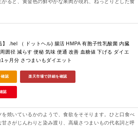
上がると、黄金色の鮮やかな果肉が現れ、ねっとりとした食
。
 .hel （ ドットヘル) 腸活 HMPA 有胞子性乳酸菌 内臓
周囲径 減らす 便秘 気味 便通 改善 血糖値 下げる ダイエ
 約1ヶ月分 さつまいもダイエット
を確認
楽天市場で詳細を確認
確認
ツを焼いているかのようで、食欲をそそります。ひと口食べ
な甘さがじんわりと染み渡り、高級さつまいもの代名詞と呼