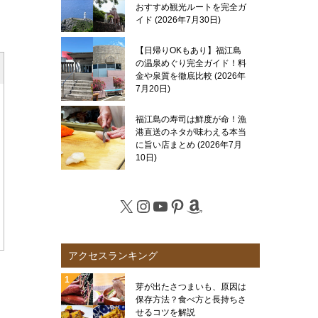
おすすめ観光ルートを完全ガ
イド
2026年7月30日
【日帰りOKもあり】福江島
の温泉めぐり完全ガイド！料
金や泉質を徹底比較
2026年
7月20日
福江島の寿司は鮮度が命！漁
港直送のネタが味わえる本当
に旨い店まとめ
2026年7月
10日
X
Instagram
YouTube
Pinterest
Amazon
アクセスランキング
芽が出たさつまいも、原因は
保存方法？食べ方と長持ちさ
せるコツを解説