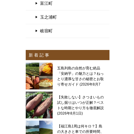
富江町
玉之浦町
岐宿町
新 着 記 事
五島列島の自然が育む絶品
「安納芋」の魅力とは？ねっ
とり濃厚な甘さの秘密とお取
り寄せガイド
2026年8月7
日
【失敗しない】さつまいもの
試し掘りはいつが正解？ベス
トな時期とやり方を徹底解説
2026年8月1日
【福江島1周は何キロ？】島
の大きさと車での所要時間、