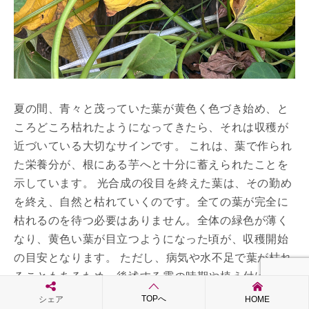
夏の間、青々と茂っていた葉が黄色く色づき始め、と
ころどころ枯れたようになってきたら、それは収穫が
近づいている大切なサインです。 これは、葉で作られ
た栄養分が、根にある芋へと十分に蓄えられたことを
示しています。 光合成の役目を終えた葉は、その勤め
を終え、自然と枯れていくのです。全ての葉が完全に
枯れるのを待つ必要はありません。全体の緑色が薄く
なり、黄色い葉が目立つようになった頃が、収穫開始
の目安となります。 ただし、病気や水不足で葉が枯れ
ることもあるため、後述する霜の時期や植え付けから
の日数を併せて判断することが重要です。
TOPへ
シェア
HOME