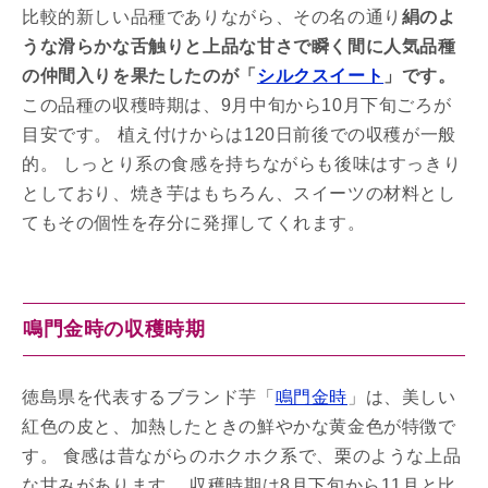
比較的新しい品種でありながら、その名の通り
絹のよ
うな滑らかな舌触りと上品な甘さで瞬く間に人気品種
の仲間入りを果たしたのが「
シルクスイート
」です。
この品種の収穫時期は、9月中旬から10月下旬ごろが
目安です。 植え付けからは120日前後での収穫が一般
的。 しっとり系の食感を持ちながらも後味はすっきり
としており、焼き芋はもちろん、スイーツの材料とし
てもその個性を存分に発揮してくれます。
鳴門金時の収穫時期
徳島県を代表するブランド芋「
鳴門金時
」は、美しい
紅色の皮と、加熱したときの鮮やかな黄金色が特徴で
す。 食感は昔ながらのホクホク系で、栗のような上品
な甘みがあります。 収穫時期は8月下旬から11月と比