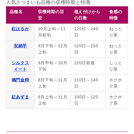
人気さつまいも品種の収穫時期と特徴
品種名
収穫時期の目
植え付けから
食感の
安
の日数
特徴
紅はるか
10月上旬～11
120日～140
ねっと
月初旬
日
り系
安納芋
9月下旬～12月
120日～150
ねっと
上旬
日
り系
シルクス
9月中旬～10月
120日前後
しっと
イート
下旬
り系
鳴門金時
8月下旬～11月
110日～140
ホクホ
上旬
日
ク系
紅あずま
9月上旬～11月
100日～120
ホクホ
上旬
日
ク系