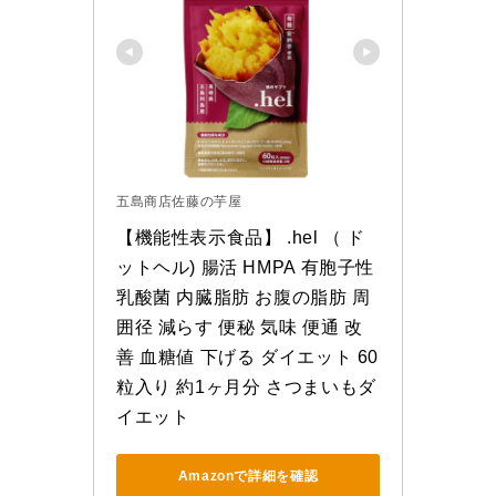
五島商店佐藤の芋屋
【機能性表示食品】 .hel （ ド
ットヘル) 腸活 HMPA 有胞子性
乳酸菌 内臓脂肪 お腹の脂肪 周
囲径 減らす 便秘 気味 便通 改
善 血糖値 下げる ダイエット 60
粒入り 約1ヶ月分 さつまいもダ
イエット
Amazonで詳細を確認