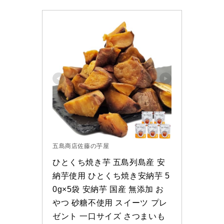
五島商店佐藤の芋屋
ひとくち焼き芋 五島列島産 安
納芋使用 ひとくち焼き安納芋 5
0g×5袋 安納芋 国産 無添加 お
やつ 砂糖不使用 スイーツ プレ
ゼント 一口サイズ さつまいも 