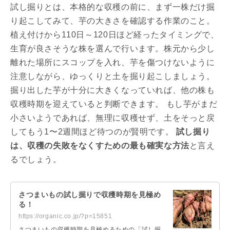
試し掘りとは、本格的な収穫の前に、まず一株だけ掘
り起こしてみて、芋の大きさを確認する作業のこと。
植え付けから110日～120日ほど経ったタイミングで、
生育が良さそうな株を選んで行います。株元から少し
離れた場所にスコップを入れ、芋を傷つけないように
注意しながら、ゆっくりと土を掘り起こしましょう。
掘り出した芋が十分に大きくなっていれば、他の株も
収穫時期を迎えていると判断できます。 もし芋がまだ
小さいようであれば、無理に収穫せず、土をそっと戻
してもう1〜2週間ほど待つのが賢明です。
試し掘り
は、収穫の失敗をなくすための最も確実な方法
と言え
るでしょう。
さつまいもの試し掘りで収穫時期を見極め
る！
https://organic.co.jp/?p=15851
さつまいもの収穫時期を見極めるための「試し掘