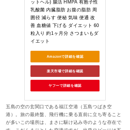
ットヘル) 腸活 HMPA 有胞子性
乳酸菌 内臓脂肪 お腹の脂肪 周
囲径 減らす 便秘 気味 便通 改
善 血糖値 下げる ダイエット 60
粒入り 約1ヶ月分 さつまいもダ
イエット
Amazonで詳細を確認
楽天市場で詳細を確認
ヤフーで詳細を確認
五島の空の玄関口である福江空港（五島つばき空
港）。旅の最終盤、飛行機に乗る直前に立ち寄ること
が多いこの場所は、まさに駆け込み寺のような存在で