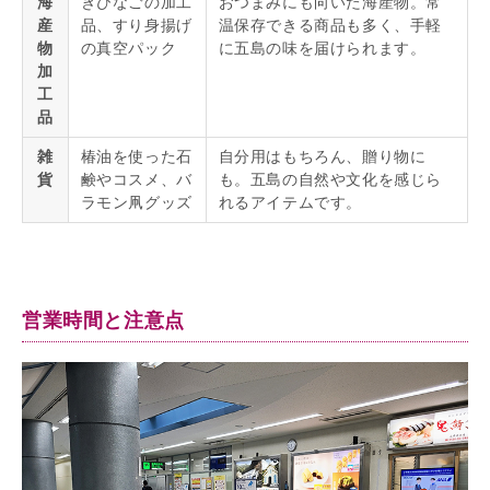
海
きびなごの加工
おつまみにも向いた海産物。常
産
品、すり身揚げ
温保存できる商品も多く、手軽
物
の真空パック
に五島の味を届けられます。
加
工
品
雑
椿油を使った石
自分用はもちろん、贈り物に
貨
鹸やコスメ、バ
も。五島の自然や文化を感じら
ラモン凧グッズ
れるアイテムです。
営業時間と注意点