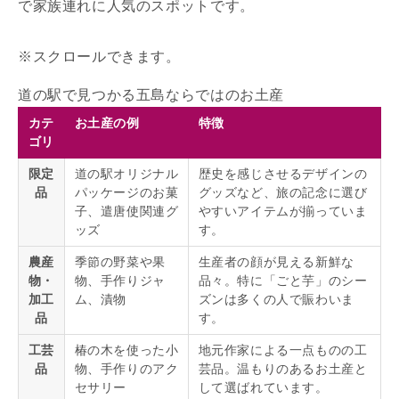
で家族連れに人気のスポットです。
道の駅で見つかる五島ならではのお土産
カテ
お土産の例
特徴
ゴリ
限定
道の駅オリジナル
歴史を感じさせるデザインの
品
パッケージのお菓
グッズなど、旅の記念に選び
子、遣唐使関連グ
やすいアイテムが揃っていま
ッズ
す。
農産
季節の野菜や果
生産者の顔が見える新鮮な
物・
物、手作りジャ
品々。特に「ごと芋」のシー
加工
ム、漬物
ズンは多くの人で賑わいま
品
す。
工芸
椿の木を使った小
地元作家による一点ものの工
品
物、手作りのアク
芸品。温もりのあるお土産と
セサリー
して選ばれています。