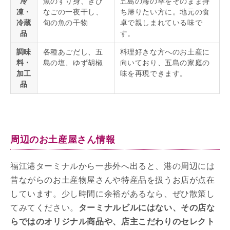
冷
魚のすり身、きび
五島の海の幸をそのまま持
凍・
なごの一夜干し、
ち帰りたい方に。地元の食
冷蔵
旬の魚の干物
卓で親しまれている味で
品
す。
調味
各種あごだし、五
料理好きな方へのお土産に
料・
島の塩、ゆず胡椒
向いており、五島の家庭の
加工
味を再現できます。
品
周辺のお土産屋さん情報
福江港ターミナルから一歩外へ出ると、港の周辺には
昔ながらのお土産物屋さんや特産品を扱うお店が点在
しています。少し時間に余裕があるなら、ぜひ散策し
てみてください。
ターミナルビルにはない、その店な
らではのオリジナル商品や、店主こだわりのセレクト