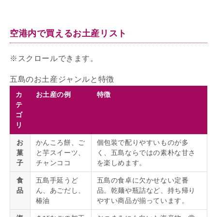
空港内で買えるお土産リスト
五島のお土産ジャンルと特徴
カ
お土産の例
特徴
テ
ゴ
リ
お
かんころ餅、ご
個包装で配りやすいものが多
菓
と芋スイーツ、
く、五島ならではの素朴な甘さ
子
チャンココ
を楽しめます。
食
五島手延うど
五島の食卓に欠かせない定番
品
ん、あごだし、
品。乾麺や瓶詰など、持ち帰り
椿油
やすい商品が揃っています。