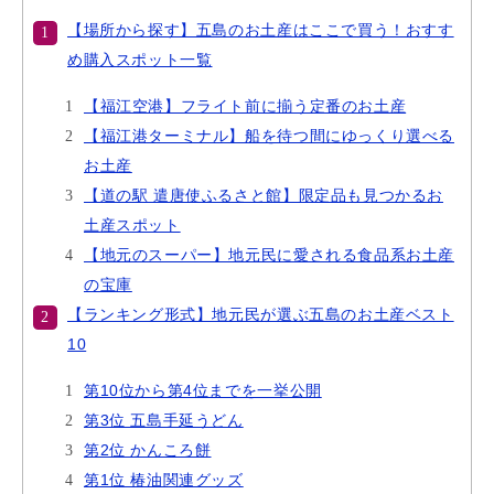
【場所から探す】五島のお土産はここで買う！おすす
め購入スポット一覧
【福江空港】フライト前に揃う定番のお土産
【福江港ターミナル】船を待つ間にゆっくり選べる
お土産
【道の駅 遣唐使ふるさと館】限定品も見つかるお
土産スポット
【地元のスーパー】地元民に愛される食品系お土産
の宝庫
【ランキング形式】地元民が選ぶ五島のお土産ベスト
10
第10位から第4位までを一挙公開
第3位 五島手延うどん
第2位 かんころ餅
第1位 椿油関連グッズ