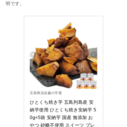
明です。
五島商店佐藤の芋屋
ひとくち焼き芋 五島列島産 安
納芋使用 ひとくち焼き安納芋 5
0g×5袋 安納芋 国産 無添加 お
やつ 砂糖不使用 スイーツ プレ