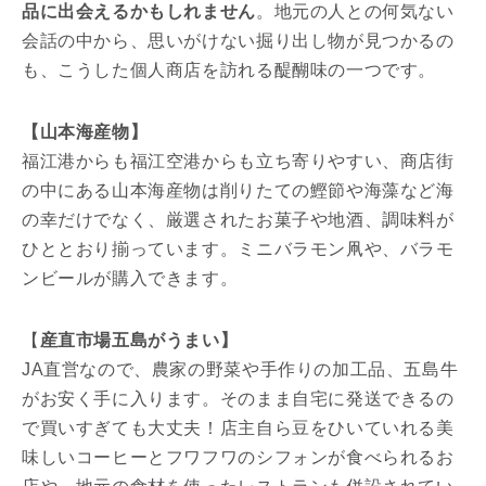
品に出会えるかもしれません
。地元の人との何気ない
会話の中から、思いがけない掘り出し物が見つかるの
も、こうした個人商店を訪れる醍醐味の一つです。
【山本海産物】
福江港からも福江空港からも立ち寄りやすい、商店街
の中にある山本海産物は削りたての鰹節や海藻など海
の幸だけでなく、厳選されたお菓子や地酒、調味料が
ひととおり揃っています。ミニバラモン凧や、バラモ
ンビールが購入できます。
【
産直市場五島がうまい】
JA直営なので、農家の野菜や手作りの加工品、五島牛
がお安く手に入ります。そのまま自宅に発送できるの
で買いすぎても大丈夫！店主自ら豆をひいていれる美
味しいコーヒーとフワフワのシフォンが食べられるお