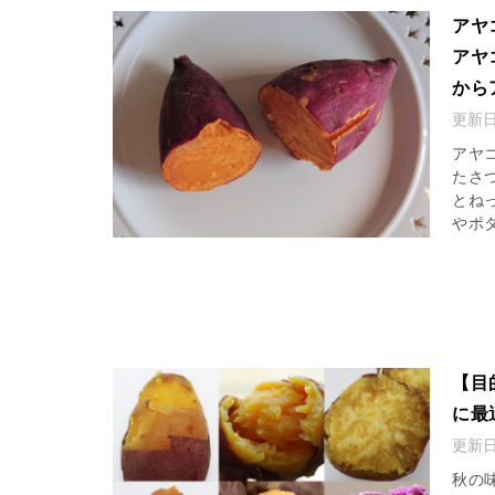
アヤ
アヤ
から
更新
アヤ
たさ
とね
やポタ
【目
に最
更新
秋の