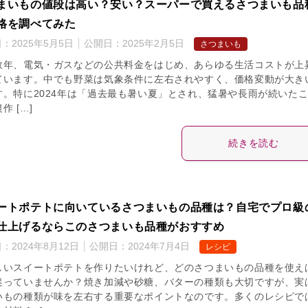
まいもの値段は高い？安い？スーパーで買えるさつまいも品
格を調べてみた
日：
2025年5月5日
公開日：
2025年2月5日
さつまいも
数年、電気・ガスなどの公共料金をはじめ、あらゆる生活コストが上
ています。中でも野菜は気象条件に左右されやすく、価格変動が大き
す。特に2024年は「過去最も暑い夏」とされ、猛暑や長雨が続いた
作 […]
続きを読む
ートポテトに向いているさつまいもの品種は？自宅でプロ級
仕上げるならこのさつまいも品種がおすすめ
日：
2024年8月12日
公開日：
2024年7月4日
レシピ
しいスイートポテトを作りたいけれど、どのさつまいもの品種を使え
迷っていませんか？焼き加減や砂糖、バターの種類も大切ですが、実
いもの種類が味を左右する重要なポイントなのです。多くのレシピで