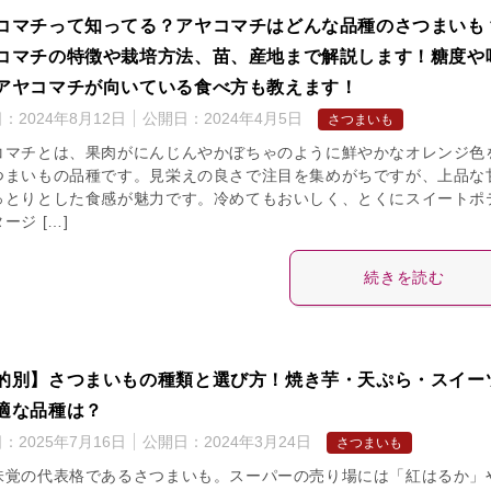
コマチって知ってる？アヤコマチはどんな品種のさつまいも
コマチの特徴や栽培方法、苗、産地まで解説します！糖度や
アヤコマチが向いている食べ方も教えます！
日：
2024年8月12日
公開日：
2024年4月5日
さつまいも
コマチとは、果肉がにんじんやかぼちゃのように鮮やかなオレンジ色
つまいもの品種です。見栄えの良さで注目を集めがちですが、上品な
っとりとした食感が魅力です。冷めてもおいしく、とくにスイートポ
ージ […]
続きを読む
的別】さつまいもの種類と選び方！焼き芋・天ぷら・スイー
適な品種は？
日：
2025年7月16日
公開日：
2024年3月24日
さつまいも
味覚の代表格であるさつまいも。スーパーの売り場には「紅はるか」