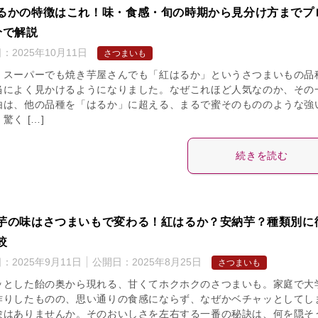
るかの特徴はこれ！味・食感・旬の時期から見分け方までプ
分で解説
日：
2025年10月11日
さつまいも
、スーパーでも焼き芋屋さんでも「紅はるか」というさつまいもの品
当によく見かけるようになりました。なぜこれほど人気なのか、その
由は、他の品種を「はるか」に超える、まるで蜜そのもののような強
驚く […]
続きを読む
芋の味はさつまいもで変わる！紅はるか？安納芋？種類別に
較
日：
2025年9月11日
公開日：
2025年8月25日
さつまいも
ッとした飴の奥から現れる、甘くてホクホクのさつまいも。家庭で大
作りしたものの、思い通りの食感にならず、なぜかベチャッとしてし
験はありませんか。そのおいしさを左右する一番の秘訣は、何を隠そ