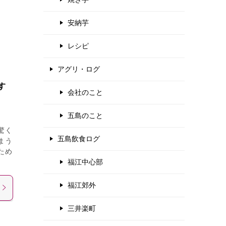
安納芋
レシピ
アグリ・ログ
す
会社のこと
五島のこと
驚く
五島飲食ログ
まう
ため
福江中心部
福江郊外
三井楽町