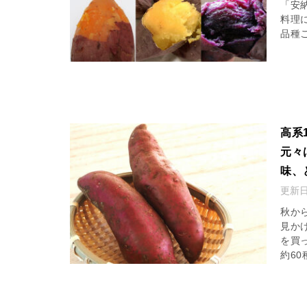
「安
料理
品種ご
高系
元々
味、
更新
秋か
見か
を買
約60