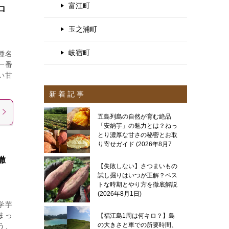
富江町
ロ
玉之浦町
岐宿町
種名
一番
い甘
新 着 記 事
五島列島の自然が育む絶品
「安納芋」の魅力とは？ねっ
とり濃厚な甘さの秘密とお取
り寄せガイド
2026年8月7
日
徹
【失敗しない】さつまいもの
試し掘りはいつが正解？ベス
トな時期とやり方を徹底解説
2026年8月1日
学芋
まっ
【福江島1周は何キロ？】島
の大きさと車での所要時間、
う、