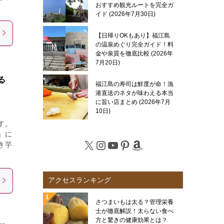
おすすめ観光ルートを完全ガ
イド
2026年7月30日
【日帰りOKもあり】福江島
の温泉めぐり完全ガイド！料
金や泉質を徹底比較
2026年
7月20日
る
福江島の寿司は鮮度が命！漁
港直送のネタが味わえる本当
に旨い店まとめ
2026年7月
10日
す。
」に
X
Instagram
YouTube
Pinterest
Amazon
き芋
アクセスランキング
さつまいもは太る？管理栄養
士が徹底解説！太らない食べ
方と驚きの健康効果とは？