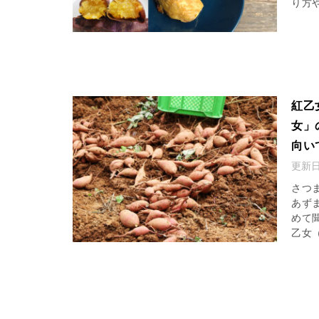
り方や
紅乙
女」
向い
更新
さつ
あず
めて
乙女（