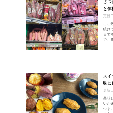
さつ
と価
更新
ここ
続け
目で
で、農
スイ
味に
更新
美味
いか
つま