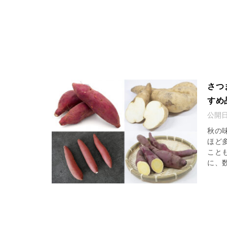
さつ
すめ
公開
秋の
ほど
こと
に、数