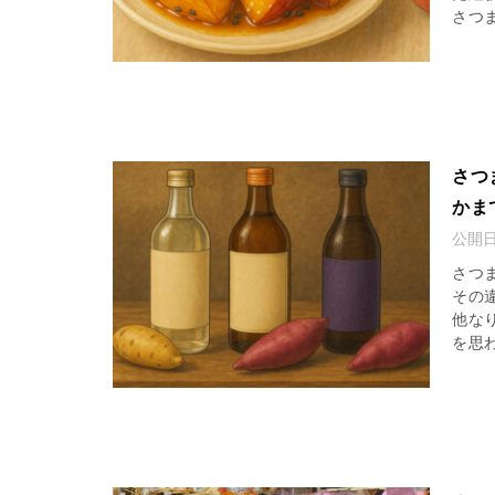
さつま
さつ
かま
公開
さつ
その
他な
を思わ