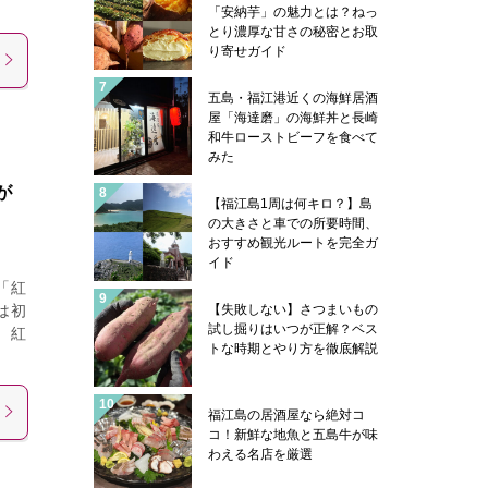
「安納芋」の魅力とは？ねっ
とり濃厚な甘さの秘密とお取
り寄せガイド
五島・福江港近くの海鮮居酒
屋「海達磨」の海鮮丼と長崎
和牛ローストビーフを食べて
みた
が
【福江島1周は何キロ？】島
の大きさと車での所要時間、
おすすめ観光ルートを完全ガ
イド
「紅
【失敗しない】さつまいもの
は初
試し掘りはいつが正解？ベス
、紅
トな時期とやり方を徹底解説
福江島の居酒屋なら絶対コ
コ！新鮮な地魚と五島牛が味
わえる名店を厳選