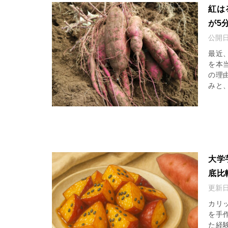
紅は
が5
公開
最近
を本
の理
みと、
大学
底比
更新
カリ
を手
た経