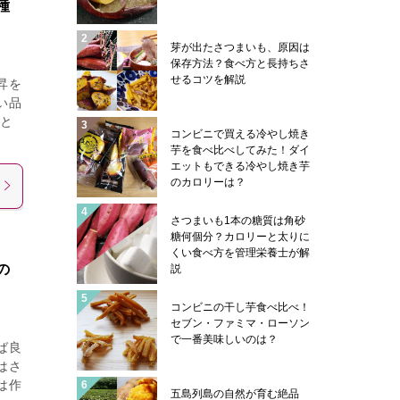
種
芽が出たさつまいも、原因は
保存方法？食べ方と長持ちさ
せるコツを解説
昇を
い品
こと
コンビニで買える冷やし焼き
芋を食べ比べしてみた！ダイ
エットもできる冷やし焼き芋
のカロリーは？
さつまいも1本の糖質は角砂
糖何個分？カロリーと太りに
くい食べ方を管理栄養士が解
の
説
コンビニの干し芋食べ比べ！
セブン・ファミマ・ローソン
で一番美味しいのは？
ば良
はさ
は作
五島列島の自然が育む絶品