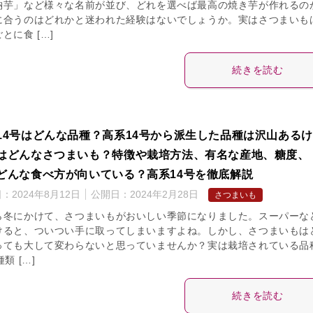
納芋」など様々な名前が並び、どれを選べば最高の焼き芋が作れるの
に合うのはどれかと迷われた経験はないでしょうか。実はさつまいも
とに食 […]
続きを読む
14号はどんな品種？高系14号から派生した品種は沢山ある
はどんなさつまいも？特徴や栽培方法、有名な産地、糖度、
どんな食べ方が向いている？高系14号を徹底解説
日：
2024年8月12日
公開日：
2024年2月28日
さつまいも
ら冬にかけて、さつまいもがおいしい季節になりました。スーパーな
けると、ついつい手に取ってしまいますよね。しかし、さつまいもは
っても大して変わらないと思っていませんか？実は栽培されている品
種類 […]
続きを読む