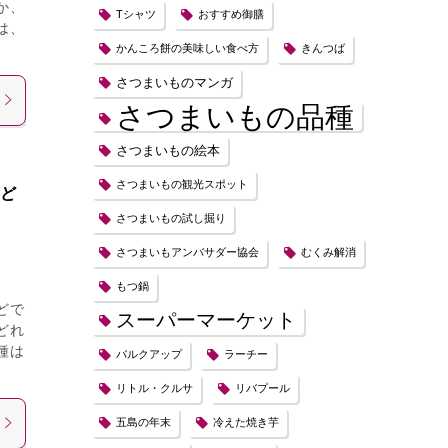
か、
Tシャツ
おすすめ御膳
は、
かんころ餅の美味しい食べ方
きんつば
さつまいものマンガ
さつまいもの品種
さつまいもの絵本
さつまいもの観光スポット
けど
さつまいもの試し掘り
さつまいもアンバサダー協会
むくみ解消
もつ鍋
どで
スーパーマーケット
どれ
種は
バルクアップ
ラーチー
リトル・クルサ
リバプール
五島の年末
冷えた焼き芋