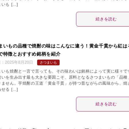
いも […]
続きを読む
まいもの品種で焼酎の味はこんなに違う！黄金千貫から紅は
で特徴とおすすめ銘柄を紹介
日：
2025年8月20日
さつまいも
まいも焼酎と一言で言っても、その味わいは銘柄によって実に様々で
違いを生み出す最も大きな要因こそ、原料となるさつまいもの「品種
りません。芋焼酎の王道「黄金千貫」が持つ昔ながらの風味から、焼
せる […]
続きを読む