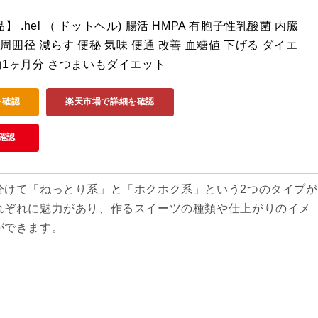
 .hel （ ドットヘル) 腸活 HMPA 有胞子性乳酸菌 内臓
周囲径 減らす 便秘 気味 便通 改善 血糖値 下げる ダイエ
 約1ヶ月分 さつまいもダイエット
を確認
楽天市場で詳細を確認
確認
分けて「ねっとり系」と「ホクホク系」という2つのタイプが
れぞれに魅力があり、作るスイーツの種類や仕上がりのイメ
ができます。