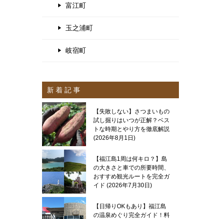
富江町
玉之浦町
岐宿町
新 着 記 事
【失敗しない】さつまいもの
試し掘りはいつが正解？ベス
トな時期とやり方を徹底解説
2026年8月1日
【福江島1周は何キロ？】島
の大きさと車での所要時間、
おすすめ観光ルートを完全ガ
イド
2026年7月30日
【日帰りOKもあり】福江島
の温泉めぐり完全ガイド！料