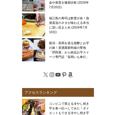
金や泉質を徹底比較
2026年
7月20日
福江島の寿司は鮮度が命！漁
港直送のネタが味わえる本当
に旨い店まとめ
2026年7月
10日
新潟・長岡を巡る発酵とお芋
の旅！居酒屋新幹線の聖地
「摂田屋」から絶品お芋スイ
ーツ専門店「長岡いも奉行」
まで徹底レポート
2026年7
月6日
X
Instagram
YouTube
Pinterest
Amazon
アクセスランキング
コンビニで買える冷やし焼き
芋を食べ比べしてみた！ダイ
エットもできる冷やし焼き芋