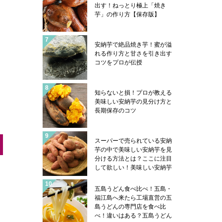
出す！ねっとり極上「焼き
芋」の作り方【保存版】
安納芋で絶品焼き芋！蜜が溢
れる作り方と甘さを引き出す
コツをプロが伝授
知らないと損！プロが教える
美味しい安納芋の見分け方と
長期保存のコツ
スーパーで売られている安納
芋の中で美味しい安納芋を見
分ける方法とは？ここに注目
して欲しい！美味しい安納芋
はこんな感じになっていま
す！安納芋を美味しく食べる
五島うどん食べ比べ！五島・
コツも紹介
福江島へ来たら工場直営の五
島うどんの専門店を食べ比
べ！違いはある？五島うどん