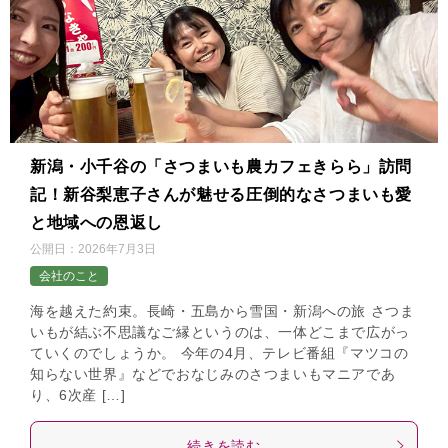
新潟・小千谷の「さつまいも農カフェきらら」訪問
記！新谷梨恵子さんが魅せる圧倒的なさつまいも愛
と地域への恩返し
公開日：
2026年7月3日
会社のこと
海を越えた約束。長崎・五島から雪国・新潟への旅 さつま
いもが結ぶ不思議なご縁というのは、一体どこまで広がっ
ていくのでしょうか。 今年の4月、テレビ番組『マツコの
知らない世界』などでおなじみのさつまいもマニアであ
り、6次産 […]
続きを読む