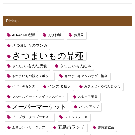
Pickup
ATR42-600型機
えび炒飯
お月見
さつまいものマンガ
さつまいもの品種
さつまいもの幼児食
さつまいもの絵本
さつまいもの観光スポット
さつまいもアンバサダー協会
インスタ映え
イバラキセンス
カフェじゃろなんじゃろ
シルクスイートとクイックスイート
スタッフ募集
スーパーマーケット
バルクアップ
ピープボークラブウエスト
レモンステーキ
五島市ランチ
五島カントリークラブ
井持浦教会