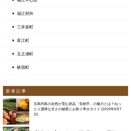
福江郊外
三井楽町
富江町
玉之浦町
岐宿町
新 着 記 事
五島列島の自然が育む絶品「安納芋」の魅力とは？ねっ
とり濃厚な甘さの秘密とお取り寄せガイド
2026年8月7
日