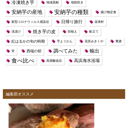
冷凍焼き芋
地域貢献
地獄炊き
安納芋の種類
安納芋の産地
揚げ物定食
日帰り旅行
新型コロナウィルス感染症
栄来軒
焼き芋の皮
浅漬け
田植え
畝立て
紅はるかの旬の時期
芋ようかん
花笑みきくや
蕎麦
調べてみた
輸出
西端の邨
蛍
食べ比べ
高浜海水浴場
高尿酸血症
編集部オススメ