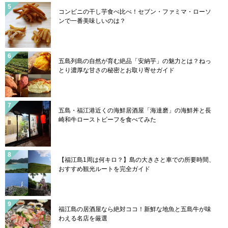
コンビニの干し芋食べ比べ！セブン・ファミマ・ローソ
ンで一番美味しいのは？
五島列島の自然が育む絶品「安納芋」の魅力とは？ねっ
とり濃厚な甘さの秘密とお取り寄せガイド
五島・福江港近くの海鮮居酒屋「海達磨」の海鮮丼と長
崎和牛ローストビーフを食べてみた
【福江島1周は何キロ？】島の大きさと車での所要時間、
おすすめ観光ルートを完全ガイド
福江島の居酒屋なら絶対ココ！新鮮な地魚と五島牛が味
わえる名店を厳選