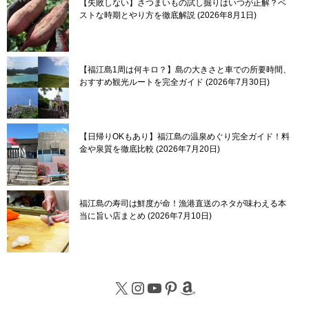
【失敗しない】さつまいもの試し掘りはいつが正解？ベ
ストな時期とやり方を徹底解説
2026年8月1日
【福江島1周は何キロ？】島の大きさと車での所要時間、
おすすめ観光ルートを完全ガイド
2026年7月30日
【日帰りOKもあり】福江島の温泉めぐり完全ガイド！料
金や泉質を徹底比較
2026年7月20日
福江島の寿司は鮮度が命！漁港直送のネタが味わえる本
当に旨い店まとめ
2026年7月10日
X
Instagram
YouTube
Pinterest
Amazon