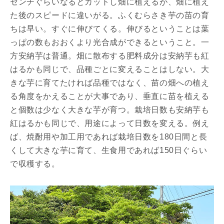
センチぐらいなるとカットし畑に植えるが、畑に植え
た後のスピードに違いがる。ふくむらさき芋の苗の育
ちは早い。すぐに伸びてくる。伸びるということは葉
っぱの数もおおくより光合成ができるということ。一
方安納芋は普通。畑に散布する肥料成分は安納芋も紅
はるかも同じで、品種ごとに変えることはしない。大
きな芋に育てたければ品種ではなく、苗の畑への植え
る角度をかえることが大事であり、垂直に苗を植える
と個数は少なく大きな芋が育つ。栽培日数も安納芋も
紅はるかも同じで、用途によって日数を変える。例え
ば、焼酎用や加工用であれば栽培日数を180日間と長
くして大きな芋に育て、生食用であれば150日ぐらい
で収穫する。