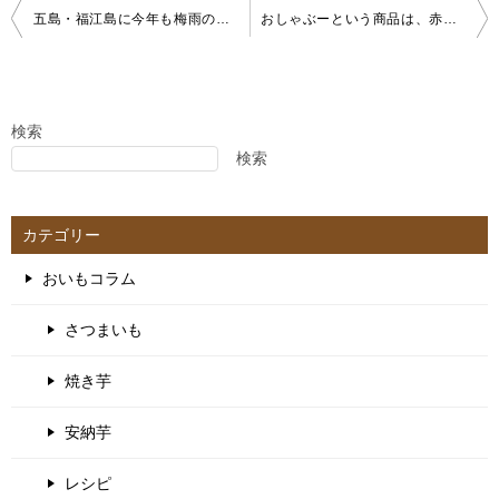
投
五島・福江島に今年も梅雨の季節がやってきました！アグリ・コーポレーションは現在、定植真っ最中です！定植の時期は雨が厄介なのです。梅雨の時期の楽しみ方を紹介します！
おしゃぶーという商品は、赤ちゃんだけではないのだよ。ダイエットや筋トレで相性の良い食材として注目を集めている「干し芋」。おしゃぶーは硬めの干し芋。おしゃぶーでおつまみも作れます！
稿
ナ
ビ
ゲ
検索
検索
ー
シ
ョ
カテゴリー
ン
おいもコラム
さつまいも
焼き芋
安納芋
レシピ