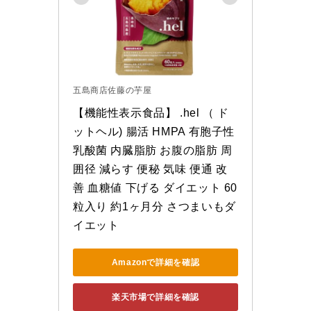
五島商店佐藤の芋屋
【機能性表示食品】 .hel （ ド
ットヘル) 腸活 HMPA 有胞子性
乳酸菌 内臓脂肪 お腹の脂肪 周
囲径 減らす 便秘 気味 便通 改
善 血糖値 下げる ダイエット 60
粒入り 約1ヶ月分 さつまいもダ
イエット
Amazonで詳細を確認
楽天市場で詳細を確認