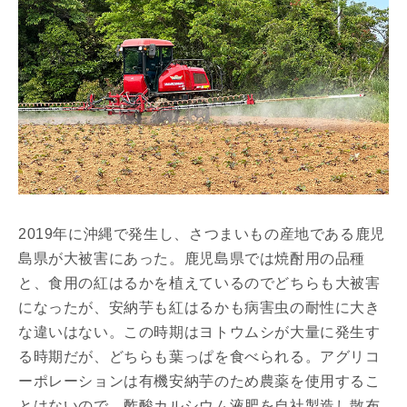
2019年に沖縄で発生し、さつまいもの産地である鹿児
島県が大被害にあった。鹿児島県では焼酎用の品種
と、食用の紅はるかを植えているのでどちらも大被害
になったが、安納芋も紅はるかも病害虫の耐性に大き
な違いはない。この時期はヨトウムシが大量に発生す
る時期だが、どちらも葉っぱを食べられる。アグリコ
ーポレーションは有機安納芋のため農薬を使用するこ
とはないので、酢酸カルシウム液肥を自社製造し散布