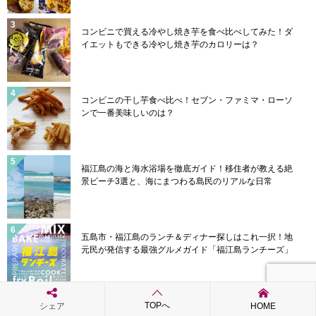
コンビニで買える冷やし焼き芋を食べ比べしてみた！ダ
イエットもできる冷やし焼き芋のカロリーは？
コンビニの干し芋食べ比べ！セブン・ファミマ・ローソ
ンで一番美味しいのは？
福江島の海と海水浴場を徹底ガイド！移住者が教える絶
景ビーチ3選と、海にまつわる島民のリアルな日常
五島市・福江島のランチ＆ディナー探しはこれ一択！地
元民が発信する最強グルメガイド「福江島ランチーズ」
TOPへ
福江島の居酒屋なら絶対ココ！新鮮な地魚と五島牛が味
シェア
HOME