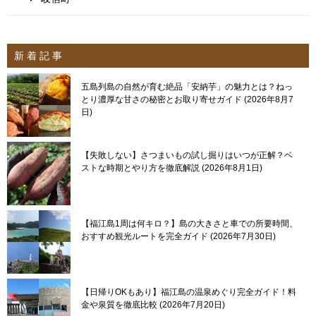
新 着 記 事
五島列島の自然が育む絶品「安納芋」の魅力とは？ねっ
とり濃厚な甘さの秘密とお取り寄せガイド
2026年8月7
日
【失敗しない】さつまいもの試し掘りはいつが正解？ベ
ストな時期とやり方を徹底解説
2026年8月1日
【福江島1周は何キロ？】島の大きさと車での所要時間、
おすすめ観光ルートを完全ガイド
2026年7月30日
【日帰りOKもあり】福江島の温泉めぐり完全ガイド！料
金や泉質を徹底比較
2026年7月20日