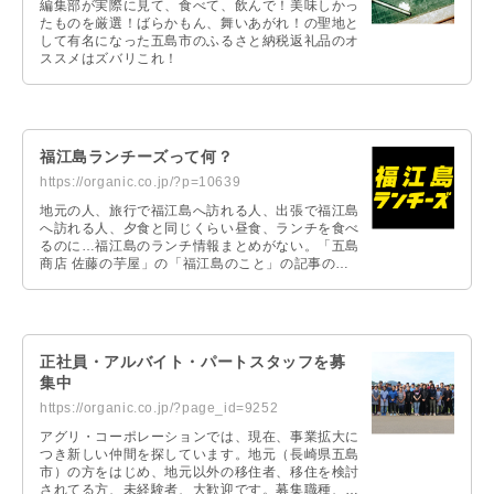
編集部が実際に見て、食べて、飲んで！美味しかっ
たものを厳選！ばらかもん、舞いあがれ！の聖地と
して有名になった五島市のふるさと納税返礼品のオ
ススメはズバリこれ！
福江島ランチーズって何？
https://organic.co.jp/?p=10639
地元の人、旅行で福江島へ訪れる人、出張で福江島
へ訪れる人、夕食と同じくらい昼食、ランチを食べ
るのに…福江島のランチ情報まとめがない。「五島
商店 佐藤の芋屋」の「福江島のこと」の記事の中
にも多数のランチ、ディナー情報の記事がありま
す。この「福江島のこと」の「ランチ情報」だけ抜
き出してスピンアウトしたのが、「福江島ランチー
ズ」なのです。
正社員・アルバイト・パートスタッフを募
集中
https://organic.co.jp/?page_id=9252
アグリ・コーポレーションでは、現在、事業拡大に
つき新しい仲間を探しています。地元（長崎県五島
市）の方をはじめ、地元以外の移住者、移住を検討
されてる方、未経験者、大歓迎です。募集職種、ご