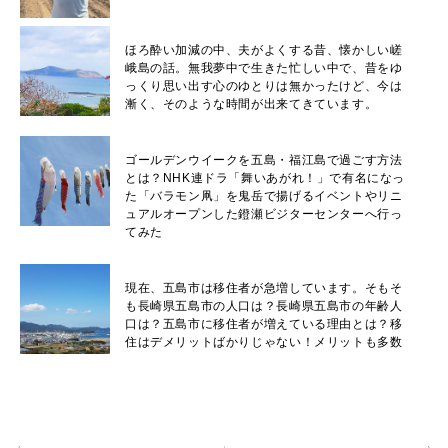
ほろ酔い加減の中、夫がよくする昔、懐かしい嵯
峨島の話。無我夢中で生きた忙しい中で、昔をゆ
っくり思い出す心のゆとりは無かったけど、今は
漸く、そのような時間が出来てきています。
ゴールデンウイークを五島・福江島で過ごす方法
とは？NHK連ドラ「舞いあがれ！」で有名になっ
た「バラモン凧」を鬼岳で揚げるイベントやリニ
ュアルオープンした鐙瀬ビジターセンターへ行っ
てみた
現在、五島市は移住者が急増しています。そもそ
も長崎県五島市の人口は？長崎県五島市の年齢人
口は？五島市に移住者が増えている理由とは？移
住はデメリットばかりじゃない！メリットも多数