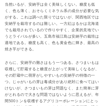
当然いるが、安納芋は全く美味しくない。糖度も低
く、色も薄く、おそらくミネラル系の成分が必要な気
がする。これは調べた限りではないが、関西地区では
安納芋を栽培するのは難しい。一方紅はるかは北海道
でも栽培されているので作りやすく、企業的見地でい
うとライバルが多い。五島市福江島は安納芋の栽培は
適地である。糖度も高く、色も黄金色に輝き、最高の
焼き芋ができる。
さらに、安納芋の難さはもう一つある。さつまいもは
収穫して貯蔵すると糖度が上がって美味しくなるが、
その貯蔵中に萌芽がしやすいもの安納芋の特徴の一
つ。じゃがいもの芽は毒成分があり絶対に食べてはい
けないが、さつまいもの芽は問題なく、また簡単に芽
がとれるので大きな問題ではないように思えるが、年
間500トンを収穫するアグリコーポレーションにとっ