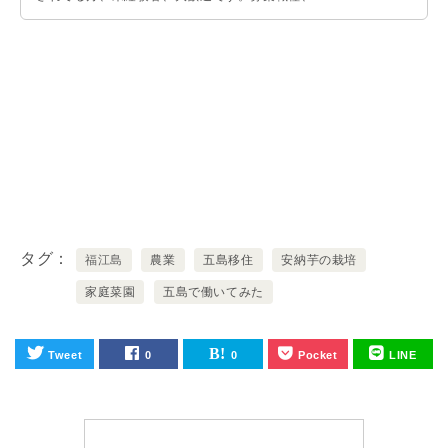
応募時の問い合わせFAQ等、詳しくは専用ページに
て掲載しています。お問い合わせや質問等ございま
したらお気軽にご連絡ください。
タグ
福江島
農業
五島移住
安納芋の栽培
家庭菜園
五島で働いてみた
Tweet
0
0
Pocket
LINE