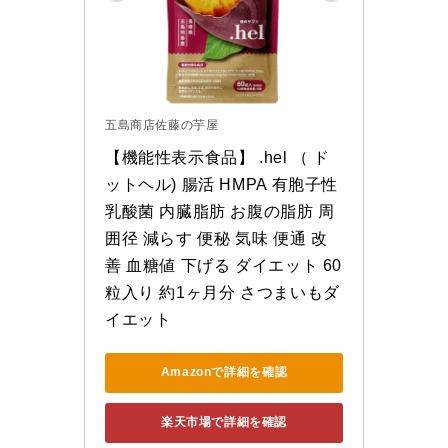
五島商店佐藤の芋屋
【機能性表示食品】 .hel （ ド
ットヘル) 腸活 HMPA 有胞子性
乳酸菌 内臓脂肪 お腹の脂肪 周
囲径 減らす 便秘 気味 便通 改
善 血糖値 下げる ダイエット 60
粒入り 約1ヶ月分 さつまいもダ
イエット
Amazonで詳細を確認
楽天市場で詳細を確認