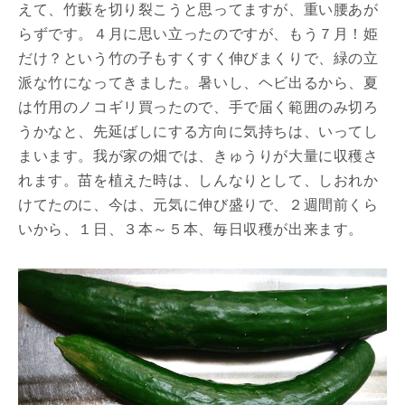
えて、竹藪を切り裂こうと思ってますが、重い腰あが
らずです。４月に思い立ったのですが、もう７月！姫
だけ？という竹の子もすくすく伸びまくりで、緑の立
派な竹になってきました。暑いし、ヘビ出るから、夏
は竹用のノコギリ買ったので、手で届く範囲のみ切ろ
うかなと、先延ばしにする方向に気持ちは、いってし
まいます。我が家の畑では、きゅうりが大量に収穫さ
れます。苗を植えた時は、しんなりとして、しおれか
けてたのに、今は、元気に伸び盛りで、２週間前くら
いから、１日、３本～５本、毎日収穫が出来ます。