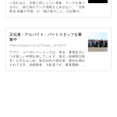
へ訪れる人、夕食と同じくらい昼食、ランチを食べ
るのに…福江島のランチ情報まとめがない。「五島
商店 佐藤の芋屋」の「福江島のこと」の記事の中
にも多数のランチ、ディナー情報の記事がありま
す。この「福江島のこと」の「ランチ情報」だけ抜
き出してスピンアウトしたのが、「福江島ランチー
ズ」なのです。
正社員・アルバイト・パートスタッフを募
集中
https://organic.co.jp/?page_id=9252
アグリ・コーポレーションでは、現在、事業拡大に
つき新しい仲間を探しています。地元（長崎県五島
市）の方をはじめ、地元以外の移住者、移住を検討
されてる方、未経験者、大歓迎です。募集職種、ご
応募時の問い合わせFAQ等、詳しくは専用ページに
て掲載しています。お問い合わせや質問等ございま
したらお気軽にご連絡ください。