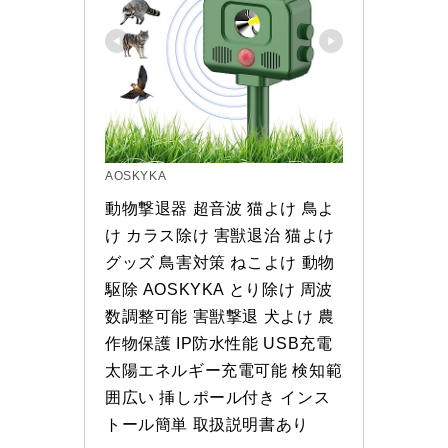
AOSKYKA
動物撃退器 超音波 猫よけ 鳥よ
け カラス除け 害獣退治 猫よけ
グッズ 鳥害対策 ねこよけ 動物
駆除 AOSKYKA とり除け 周波
数調整可能 害獣撃退 犬よけ 農
作物保護 IP防水性能 USB充電 
太陽エネルギー充電可能 検知範
囲広い 挿しポール付き インス
トール簡単 取扱説明書あり