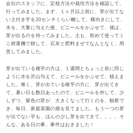
会社のスタッフに、定植方法や栽培方法を確認して、
行ってみました。まず、１ヶ月以上前に、芽が出てな
い土付き芋を20センチくらい離して、横向きにして、
水を、大量に与えた後、ビニールをかぶせて、後は、
芽が出るのを待ってみました。土も、初めて使ってミ
ニ耕運機で耕して、石灰と肥料まぜてなんとなく、用
意してみました。
芽が出ている種芋の方は、１週間とちょっと前に同じ
ように水を沢山与えて、ビニールをかぶせて、植えま
した。漸く、芽が出ている種芋の方に、芽が出てき
て、暑い日も数日あったので、ビニールを外して、少
しずつ、紫色の芽が、大きくなって行くのを、観察で
き、毎日、家庭菜園の畑を見てました。もう一つの芽
が出てない芋も、ほんの少し芽を出てきて。。。。そ
んな、ある日の事、事件はおきました！