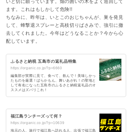
いと切に願っています。畑の囲いの木をよく巡回して
ます。これはもしかして危険!!
ちなみに、昨年は、いとこのおじちゃんが、巣を発見
して、蜂撃退スプレーと高枝切りばさみで、強引に撤
去してくれました。今年はどうなることか？今から心
配しています。
ふるさと納税 五島市の返礼品特集
https://organic.co.jp/?p=6660
編集部が実際に見て、食べて、飲んで！美味しかっ
たものを厳選！ばらかもん、舞いあがれ！の聖地と
して有名になった五島市のふるさと納税返礼品のオ
ススメはズバリこれ！
福江島ランチーズって何？
https://organic.co.jp/?p=10639
地元の人、旅行で福江島へ訪れる人、出張で福江島