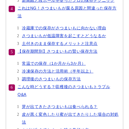
新聞紙と段ボールを使ったプロの保存テクニック
これはNG！さつまいもが腐る原因と間違った保存方
法
冷蔵庫での保存がさつまいもに向かない理由
さつまいもが低温障害を起こすとどうなるか
土付きのまま保存するメリットと注意点
【保存期間別】さつまいもの賢い保存方法
常温での保存（1か月から3か月）
冷凍保存の方法と活用術（半年以上）
調理後のさつまいもの保存方法
こんな時どうする？収穫後のさつまいもトラブル
Q&A
芽が出てきたさつまいもは食べられる？
皮が黒く変色したり蜜が出てきたりした場合の対処
法