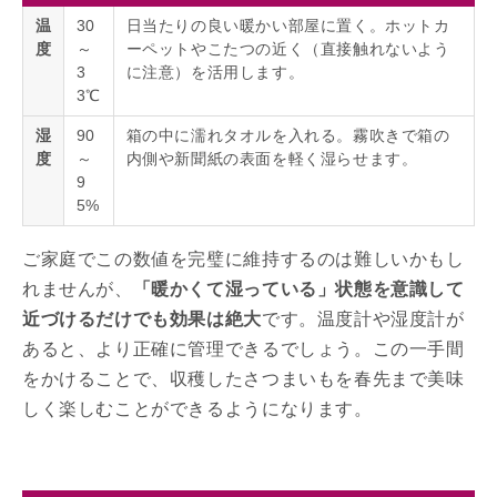
温
30
日当たりの良い暖かい部屋に置く。ホットカ
度
～
ーペットやこたつの近く（直接触れないよう
3
に注意）を活用します。
3℃
湿
90
箱の中に濡れタオルを入れる。霧吹きで箱の
度
～
内側や新聞紙の表面を軽く湿らせます。
9
5%
ご家庭でこの数値を完璧に維持するのは難しいかもし
れませんが、
「暖かくて湿っている」状態を意識して
近づけるだけでも効果は絶大
です。温度計や湿度計が
あると、より正確に管理できるでしょう。この一手間
をかけることで、収穫したさつまいもを春先まで美味
しく楽しむことができるようになります。