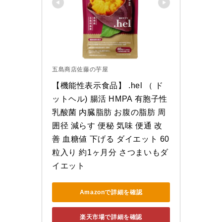
五島商店佐藤の芋屋
【機能性表示食品】 .hel （ ド
ットヘル) 腸活 HMPA 有胞子性
乳酸菌 内臓脂肪 お腹の脂肪 周
囲径 減らす 便秘 気味 便通 改
善 血糖値 下げる ダイエット 60
粒入り 約1ヶ月分 さつまいもダ
イエット
Amazonで詳細を確認
楽天市場で詳細を確認