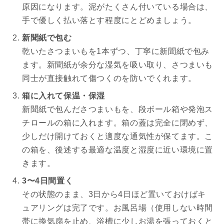
原因になります。泥がたくさん付いている場合は、
手で優しく払い落とす程度にとどめましょう。
新聞紙で包む
乾いたさつまいもを1本ずつ、丁寧に新聞紙で包み
ます。新聞紙が余分な湿気を吸い取り、さつまいも
同士が直接触れて傷つくのを防いでくれます。
箱に入れて保温・保湿
新聞紙で包んださつまいもを、段ボール箱や発泡ス
チロールの箱に入れます。箱の蓋は完全に閉めず、
少しだけ開けておくと適度な通気性が保てます。こ
の箱を、後述する最適な温度と湿度に近い環境に置
きます。
3〜4日間置く
その状態のまま、3日から4日ほど置いておけばキ
ュアリングは完了です。お風呂場（使用しない時間
帯に換気扇を止め、浴槽に少しお湯を張っておくと