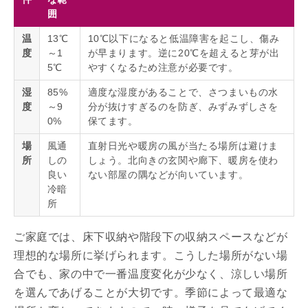
囲
温
13℃
10℃以下になると低温障害を起こし、傷み
度
～1
が早まります。逆に20℃を超えると芽が出
5℃
やすくなるため注意が必要です。
湿
85%
適度な湿度があることで、さつまいもの水
度
～9
分が抜けすぎるのを防ぎ、みずみずしさを
0%
保てます。
場
風通
直射日光や暖房の風が当たる場所は避けま
所
しの
しょう。北向きの玄関や廊下、暖房を使わ
良い
ない部屋の隅などが向いています。
冷暗
所
ご家庭では、床下収納や階段下の収納スペースなどが
理想的な場所に挙げられます。こうした場所がない場
合でも、家の中で一番温度変化が少なく、涼しい場所
を選んであげることが大切です。季節によって最適な