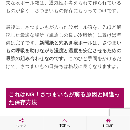
夫な段ボール箱は、通気性も考えられて作られている
ものが多く、さつまいもの保存にもうってつけです。
最後に、さつまいもが入った段ボール箱を、先ほど解
説した最適な場所（風通しの良い冷暗所）に置けば準
備は完了です。
新聞紙と穴あき段ボールは、さつまい
もの呼吸を助けながら湿度と温度を安定させるための
最強の組み合わせなのです。
このひと手間をかけるだ
けで、さつまいもの日持ちは格段に良くなりますよ。
これはNG！さつまいもが腐る原因と間違っ
た保存方法
手塩にかけて育て、収穫したさつまいも。しかし、ほ
んの少しの知識不足で、気づいた時には腐らせてしま
TOPへ
シェア
HOME