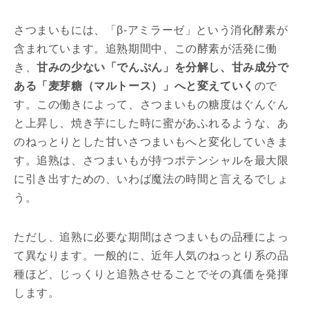
さつまいもには、「β-アミラーゼ」という消化酵素が
含まれています。追熟期間中、この酵素が活発に働
き、
甘みの少ない「でんぷん」を分解し、甘み成分で
ある「麦芽糖（マルトース）」へと変えていく
ので
す。この働きによって、さつまいもの糖度はぐんぐん
と上昇し、焼き芋にした時に蜜があふれるような、あ
のねっとりとした甘いさつまいもへと変化していきま
す。追熟は、さつまいもが持つポテンシャルを最大限
に引き出すための、いわば魔法の時間と言えるでしょ
う。
ただし、追熟に必要な期間はさつまいもの品種によっ
て異なります。一般的に、近年人気のねっとり系の品
種ほど、じっくりと追熟させることでその真価を発揮
します。