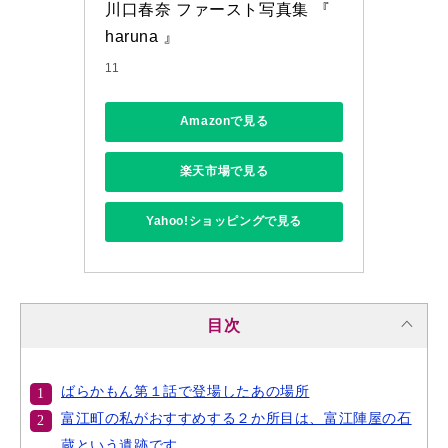
川口春奈 ファースト写真集 『 
haruna 』
11
Amazonで見る
楽天市場で見る
Yahoo!ショッピングで見る
目次
ばらかもん第１話で登場したあの場所
富江町の私がおすすめする２か所目は、富江陣屋の石
蔵という遺跡です。