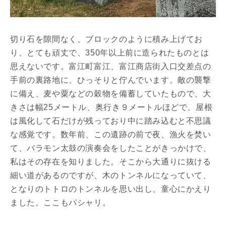
切り石を隙間なく、ブロックのように積み上げてお
り、とても頑丈で、350年以上前に造られたものとは
思えないです。富江町富江、富江商店街入口交差点の
手前の裏路地に、ひっそりと佇んでいます。敵の襲撃
に備え、麦や粟などの穀物を備蓄していたもので、大
きさは幅25メートル、奥行き９メートルほどで、屋根
は風化して石だけが残っており中に踏み込むと不思議
な感覚です。数年前、この遺跡の前で夜、漁火を焚い
て、バラモン太鼓の演奏会をしたことがきっかけで、
私はその存在を知りました。そこから大通りに抜ける
細い道があるのですが、木のトンネルになっていて、
となりのトトロのトンネルを思い出し、童心にかえり
ました。ここもパシャリ。