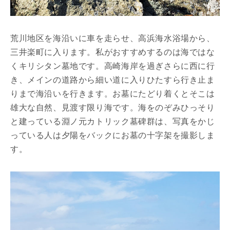
荒川地区を海沿いに車を走らせ、高浜海水浴場から、
三井楽町に入ります。私がおすすめするのは海ではな
くキリシタン墓地です。高崎海岸を過ぎさらに西に行
き、メインの道路から細い道に入りひたすら行き止ま
りまで海沿いを行きます。お墓にたどり着くとそこは
雄大な自然、見渡す限り海です。海をのぞみひっそり
と建っている淵ノ元カトリック墓碑群は、写真をかじ
っている人は夕陽をバックにお墓の十字架を撮影しま
す。