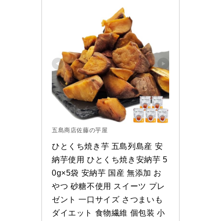
五島商店佐藤の芋屋
ひとくち焼き芋 五島列島産 安
納芋使用 ひとくち焼き安納芋 5
0g×5袋 安納芋 国産 無添加 お
やつ 砂糖不使用 スイーツ プレ
ゼント 一口サイズ さつまいも 
ダイエット 食物繊維 個包装 小