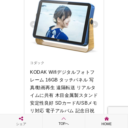
コダック
KODAK Wifiデジタルフォトフ
レーム 16GB タッチパネル 写
真/動画再生 遠隔転送 リアルタ
イムに共有 木目金属製スタンド 
安定性良好 SDカード/USBメモ
リ対応 電子アルバム 記念日祝
日のプレゼントに適用
TOPへ
シェア
HOME
RWF-108-Blue