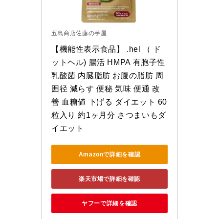
五島商店佐藤の芋屋
【機能性表示食品】 .hel （ ド
ットヘル) 腸活 HMPA 有胞子性
乳酸菌 内臓脂肪 お腹の脂肪 周
囲径 減らす 便秘 気味 便通 改
善 血糖値 下げる ダイエット 60
粒入り 約1ヶ月分 さつまいもダ
イエット
Amazonで詳細を確認
楽天市場で詳細を確認
ヤフーで詳細を確認