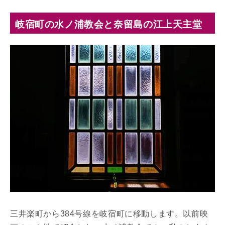
岐宿町の水ノ浦教会と奈留島の江上天主堂
三井楽町から384号線を岐宿町に移動します。以前映