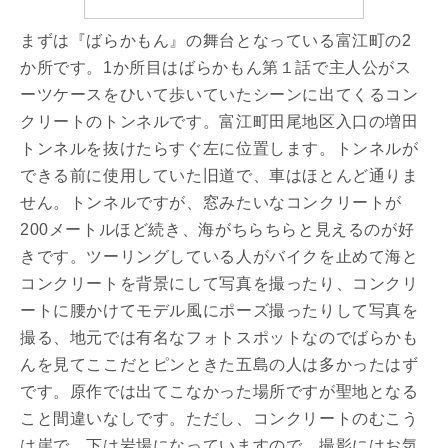
まずは『ばらかもん』の舞台となっている富江町の2
か所です。1か所目はばらかもん第１話で主人公がス
ーツケースをひいて歩いていたシーンに出てくるコン
クリートのトンネルです。富江町田尾地区入口の増田
トンネルを抜けたらすぐ左に位置します。トンネルが
できる前に使用していた旧道で、車はほとんど通りま
せん。トンネルですが、窓みたいなコンクリートが
200メートルほど続き、海がちらちらと見えるのが好
きです。ツーリングしている人がバイクを止めて海と
コンクリートを背景にして写真を撮ったり、コンクリ
ートに腰かけてモデル風にポーズ撮ったりして写真を
撮る、地元では有名なフォトスポットなのでばらかも
んを見てここだとピンときた五島の人は多かったはず
です。原作では出てこなかった場所ですが聖地となる
こと間違いなしです。ただし、コンクリートのむこう
は崖で、下は岩場になっていますので、撮影にはお気