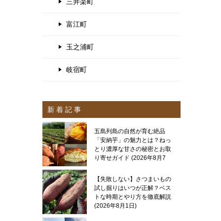
三井楽町
富江町
玉之浦町
岐宿町
新 着 記 事
五島列島の自然が育む絶品
「安納芋」の魅力とは？ねっ
とり濃厚な甘さの秘密とお取
り寄せガイド
2026年8月7
日
【失敗しない】さつまいもの
試し掘りはいつが正解？ベス
トな時期とやり方を徹底解説
2026年8月1日