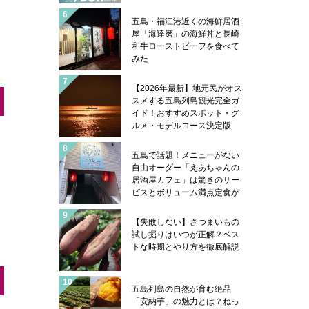
五島・福江港近くの海鮮居酒
屋「海達磨」の海鮮丼と長崎
和牛ローストビーフを食べて
みた
【2026年最新】地元民がオス
スメする五島列島観光完全ガ
イド！おすすめスポット・グ
ルメ・モデルコース決定版
五島で話題！メニューがない
自由オーダー「えあちゃんの
居酒屋カフェ」は驚きのサー
ビスとボリューム満点定食が
凄い
【失敗しない】さつまいもの
試し掘りはいつが正解？ベス
トな時期とやり方を徹底解説
五島列島の自然が育む絶品
「安納芋」の魅力とは？ねっ