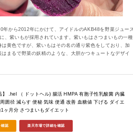
0年から2012年にかけて、アイドルのAKB48を野菜ジュー
部に、紫いもが採用されています。紫いもはさつまいもの一種
身は黄色ですが、紫いもはその名の通り紫色をしており、加
装はまるで野菜の妖精のような、大胆かつキュートなデザイ
 .hel （ ドットヘル) 腸活 HMPA 有胞子性乳酸菌 内臓
周囲径 減らす 便秘 気味 便通 改善 血糖値 下げる ダイエ
 約1ヶ月分 さつまいもダイエット
を確認
楽天市場で詳細を確認