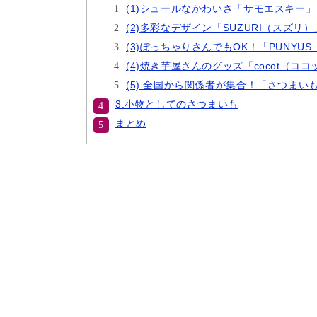
(1)シュールなかわいさ「サモエスキー」
(2)多彩なデザイン「SUZURI（スズリ）
(3)ぽっちゃりさんでもOK！「PUNYU
(4)焼き芋屋さんのグッズ「cocot（コ
(5) 全国から関係者が集合！「さつまい
3.小物としてのさつまいも
まとめ