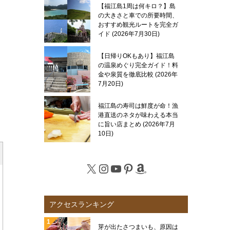
【福江島1周は何キロ？】島
の大きさと車での所要時間、
おすすめ観光ルートを完全ガ
イド
2026年7月30日
【日帰りOKもあり】福江島
の温泉めぐり完全ガイド！料
金や泉質を徹底比較
2026年
7月20日
福江島の寿司は鮮度が命！漁
港直送のネタが味わえる本当
に旨い店まとめ
2026年7月
10日
X
Instagram
YouTube
Pinterest
Amazon
アクセスランキング
芽が出たさつまいも、原因は