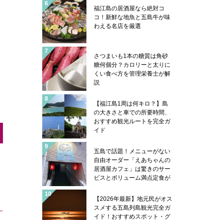
福江島の居酒屋なら絶対コ
コ！新鮮な地魚と五島牛が味
わえる名店を厳選
さつまいも1本の糖質は角砂
糖何個分？カロリーと太りに
くい食べ方を管理栄養士が解
説
【福江島1周は何キロ？】島
の大きさと車での所要時間、
おすすめ観光ルートを完全ガ
イド
五島で話題！メニューがない
自由オーダー「えあちゃんの
居酒屋カフェ」は驚きのサー
ビスとボリューム満点定食が
凄い
【2026年最新】地元民がオス
スメする五島列島観光完全ガ
イド！おすすめスポット・グ