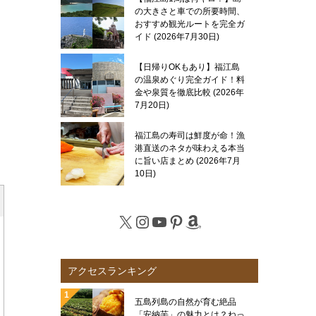
の大きさと車での所要時間、
おすすめ観光ルートを完全ガ
イド
2026年7月30日
【日帰りOKもあり】福江島
の温泉めぐり完全ガイド！料
金や泉質を徹底比較
2026年
7月20日
福江島の寿司は鮮度が命！漁
港直送のネタが味わえる本当
に旨い店まとめ
2026年7月
10日
X
Instagram
YouTube
Pinterest
Amazon
アクセスランキング
五島列島の自然が育む絶品
「安納芋」の魅力とは？ねっ