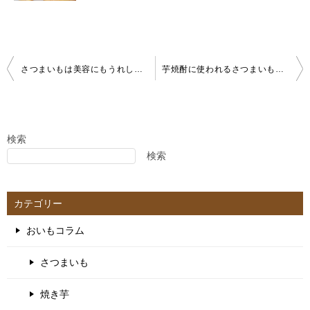
投
さつまいもは美容にもうれしい食材。美肌・腸内環境・むくみ対策までやさしく整える理由とは？
芋焼酎に使われるさつまいもは何が違う？黄金千貫や紫芋の特徴・品種の違いをわかりやすく解説
稿
ナ
ビ
ゲ
検索
検索
ー
シ
ョ
カテゴリー
ン
おいもコラム
さつまいも
焼き芋