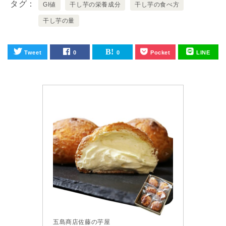
タグ
GI値
干し芋の栄養成分
干し芋の食べ方
干し芋の量
Tweet
0
0
Pocket
LINE
五島商店佐藤の芋屋