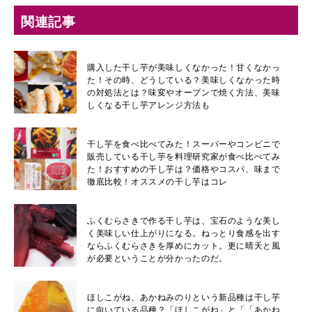
関連記事
購入した干し芋が美味しくなかった！甘くなかっ
た！その時、どうしている？美味しくなかった時
の対処法とは？味変やオーブンで焼く方法、美味
しくなる干し芋アレンジ方法も
干し芋を食べ比べてみた！スーパーやコンビニで
販売している干し芋を料理研究家が食べ比べてみ
た！おすすめの干し芋は？価格やコスパ、味まで
徹底比較！オススメの干し芋はコレ
ふくむらさきで作る干し芋は、宝石のような美し
く美味しい仕上がりになる。ねっとり食感を出す
ならふくむらさきを厚めにカット。更に晴天と風
が必要ということが分かったのだ。
ほしこがね、あかねみのりという新品種は干し芋
に向いている品種？「ほしこがね」と「「あかね