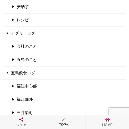
安納芋
レシピ
アグリ・ログ
会社のこと
五島のこと
五島飲食ログ
福江中心部
福江郊外
三井楽町
TOPへ
シェア
HOME
富江町