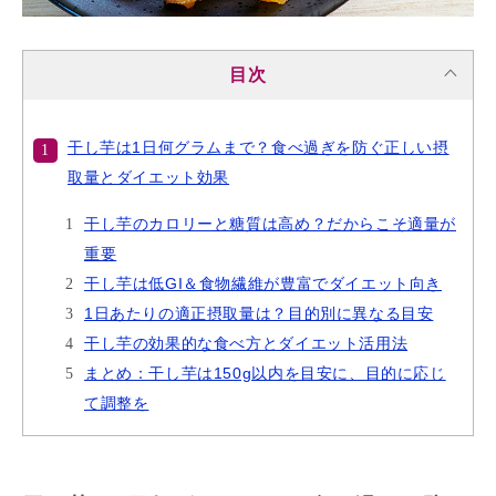
目次
干し芋は1日何グラムまで？食べ過ぎを防ぐ正しい摂
取量とダイエット効果
干し芋のカロリーと糖質は高め？だからこそ適量が
重要
干し芋は低GI＆食物繊維が豊富でダイエット向き
1日あたりの適正摂取量は？目的別に異なる目安
干し芋の効果的な食べ方とダイエット活用法
まとめ：干し芋は150g以内を目安に、目的に応じ
て調整を