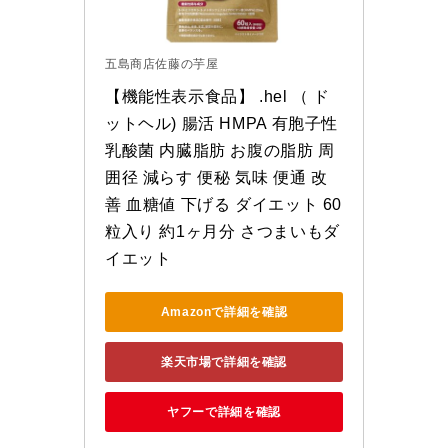
五島商店佐藤の芋屋
【機能性表示食品】 .hel （ ド
ットヘル) 腸活 HMPA 有胞子性
乳酸菌 内臓脂肪 お腹の脂肪 周
囲径 減らす 便秘 気味 便通 改
善 血糖値 下げる ダイエット 60
粒入り 約1ヶ月分 さつまいもダ
イエット
Amazonで詳細を確認
楽天市場で詳細を確認
ヤフーで詳細を確認