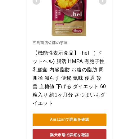
五島商店佐藤の芋屋
【機能性表示食品】 .hel （ ド
ットヘル) 腸活 HMPA 有胞子性
乳酸菌 内臓脂肪 お腹の脂肪 周
囲径 減らす 便秘 気味 便通 改
善 血糖値 下げる ダイエット 60
粒入り 約1ヶ月分 さつまいもダ
イエット
Amazonで詳細を確認
楽天市場で詳細を確認