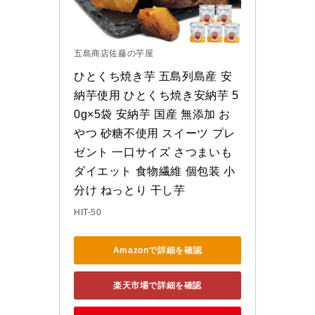
五島商店佐藤の芋屋
ひとくち焼き芋 五島列島産 安
納芋使用 ひとくち焼き安納芋 5
0g×5袋 安納芋 国産 無添加 お
やつ 砂糖不使用 スイーツ プレ
ゼント 一口サイズ さつまいも 
ダイエット 食物繊維 個包装 小
分け ねっとり 干し芋
HIT-50
Amazonで詳細を確認
楽天市場で詳細を確認