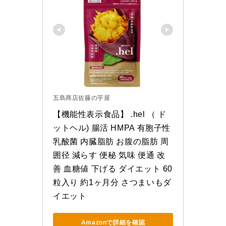
五島商店佐藤の芋屋
【機能性表示食品】 .hel （ ド
ットヘル) 腸活 HMPA 有胞子性
乳酸菌 内臓脂肪 お腹の脂肪 周
囲径 減らす 便秘 気味 便通 改
善 血糖値 下げる ダイエット 60
粒入り 約1ヶ月分 さつまいもダ
イエット
Amazonで詳細を確認