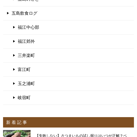
五島飲食ログ
福江中心部
福江郊外
三井楽町
富江町
玉之浦町
岐宿町
新 着 記 事
【失敗しない】さつまいもの試し掘りはいつが正解？ベ