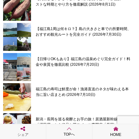
ストな時期とやり方を徹底解説
2026年8月1日
【福江島1周は何キロ？】島の大きさと車での所要時間、
おすすめ観光ルートを完全ガイド
2026年7月30日
【日帰りOKもあり】福江島の温泉めぐり完全ガイド！料
金や泉質を徹底比較
2026年7月20日
福江島の寿司は鮮度が命！漁港直送のネタが味わえる本
当に旨い店まとめ
2026年7月10日
新潟・長岡を巡る発酵とお芋の旅！居酒屋新幹線の聖地
「摂田屋」から絶品お芋スイーツ専門店「長岡いも奉
行」まで徹底レポート
2026年7月6日
TOPへ
シェア
HOME