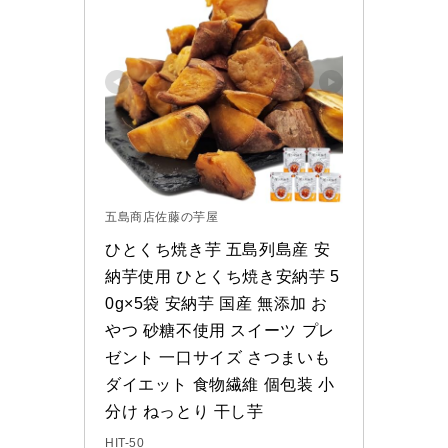
五島商店佐藤の芋屋
ひとくち焼き芋 五島列島産 安
納芋使用 ひとくち焼き安納芋 5
0g×5袋 安納芋 国産 無添加 お
やつ 砂糖不使用 スイーツ プレ
ゼント 一口サイズ さつまいも 
ダイエット 食物繊維 個包装 小
分け ねっとり 干し芋
HIT-50