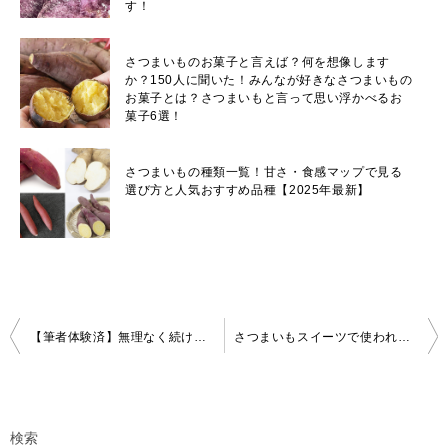
す！
さつまいものお菓子と言えば？何を想像します
か？150人に聞いた！みんなが好きなさつまいもの
お菓子とは？さつまいもと言って思い浮かべるお
菓子6選！
さつまいもの種類一覧！甘さ・食感マップで見る
選び方と人気おすすめ品種【2025年最新】
投
【筆者体験済】無理なく続けられる！プチ置き換えダイエットのおすすめ食材と成功の秘訣
さつまいもスイーツで使われているさつまいもの品種は何が多い？
稿
ナ
ビ
ゲ
検索