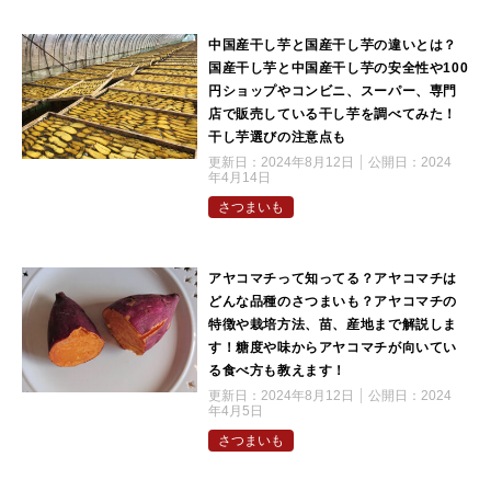
中国産干し芋と国産干し芋の違いとは？
国産干し芋と中国産干し芋の安全性や100
円ショップやコンビニ、スーパー、専門
店で販売している干し芋を調べてみた！
干し芋選びの注意点も
更新日：
2024年8月12日
公開日：
2024
年4月14日
さつまいも
アヤコマチって知ってる？アヤコマチは
どんな品種のさつまいも？アヤコマチの
特徴や栽培方法、苗、産地まで解説しま
す！糖度や味からアヤコマチが向いてい
る食べ方も教えます！
更新日：
2024年8月12日
公開日：
2024
年4月5日
さつまいも