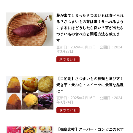
芽が出てしまったさつまいもは食べられ
る？さつまいもの芽は毒？食べれるよう
にするにはどうしたら良い？芽が出たさ
つまいもの食べ方と調理方法を教えま
す！
更新日：
2024年8月12日
公開日：
2024
年3月27日
さつまいも
【目的別】さつまいもの種類と選び方！
焼き芋・天ぷら・スイーツに最適な品種
は？
更新日：
2025年7月16日
公開日：
2024
年3月24日
さつまいも
【徹底比較】スーパー・コンビニのおす