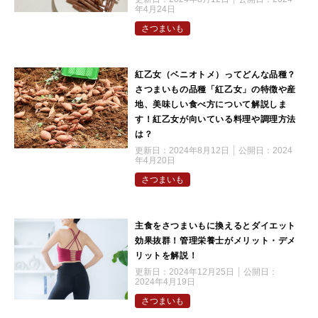
年4月24日
さつまいも
紅乙女（ベニオトメ）ってどんな品種？
さつまいもの品種「紅乙女」の特徴や産
地、美味しい食べ方について解説しま
す！紅乙女が向いている料理や調理方法
は？
更新日：
2024年8月12日
公開日：
2024
年4月20日
さつまいも
主食をさつまいもに換えるとダイエット
効果抜群！管理栄養士がメリット・デメ
リットを解説！
更新日：
2024年12月25日
公開日：
2024年4月19日
さつまいも