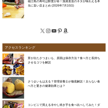
福江島の寿司は鮮度が命！漁港直送のネタが味わえる本
当に旨い店まとめ
2026年7月10日
X
Instagram
YouTube
Pinterest
Amazon
アクセスランキング
芽が出たさつまいも、原因は保存方法？食べ方と長持ち
させるコツを解説
さつまいもは太る？管理栄養士が徹底解説！太らない食
べ方と驚きの健康効果とは？
コンビニで買える冷やし焼き芋を食べ比べしてみた！ダ