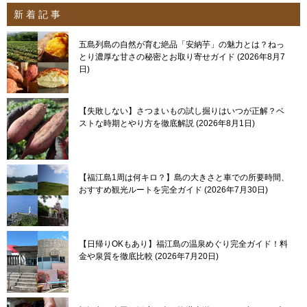
新 着 記 事
五島列島の自然が育む絶品「安納芋」の魅力とは？ねっ
とり濃厚な甘さの秘密とお取り寄せガイド
2026年8月7
日
【失敗しない】さつまいもの試し掘りはいつが正解？ベ
ストな時期とやり方を徹底解説
2026年8月1日
【福江島1周は何キロ？】島の大きさと車での所要時間、
おすすめ観光ルートを完全ガイド
2026年7月30日
【日帰りOKもあり】福江島の温泉めぐり完全ガイド！料
金や泉質を徹底比較
2026年7月20日