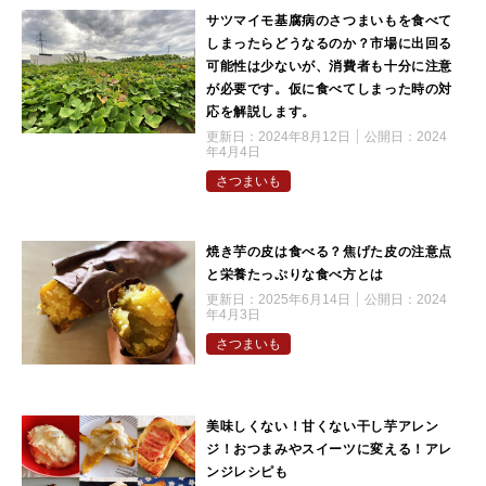
サツマイモ基腐病のさつまいもを食べて
しまったらどうなるのか？市場に出回る
可能性は少ないが、消費者も十分に注意
が必要です。仮に食べてしまった時の対
応を解説します。
更新日：
2024年8月12日
公開日：
2024
年4月4日
さつまいも
焼き芋の皮は食べる？焦げた皮の注意点
と栄養たっぷりな食べ方とは
更新日：
2025年6月14日
公開日：
2024
年4月3日
さつまいも
美味しくない！甘くない干し芋アレン
ジ！おつまみやスイーツに変える！アレ
ンジレシピも