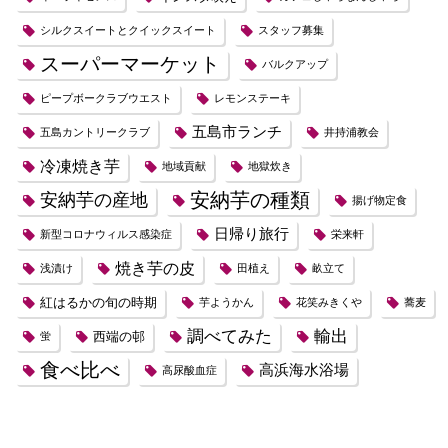
シルクスイートとクイックスイート
スタッフ募集
スーパーマーケット
バルクアップ
ピープボークラブウエスト
レモンステーキ
五島市ランチ
五島カントリークラブ
井持浦教会
冷凍焼き芋
地域貢献
地獄炊き
安納芋の種類
安納芋の産地
揚げ物定食
日帰り旅行
新型コロナウィルス感染症
栄来軒
焼き芋の皮
浅漬け
田植え
畝立て
紅はるかの旬の時期
芋ようかん
花笑みきくや
蕎麦
調べてみた
輸出
西端の邨
蛍
食べ比べ
高浜海水浴場
高尿酸血症