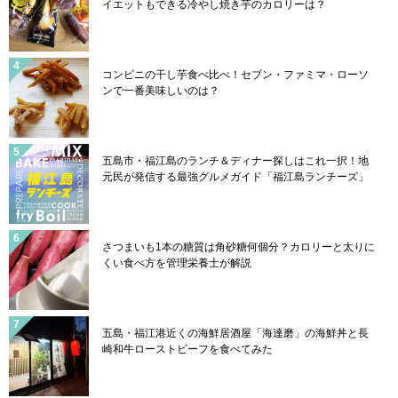
イエットもできる冷やし焼き芋のカロリーは？
コンビニの干し芋食べ比べ！セブン・ファミマ・ローソ
ンで一番美味しいのは？
五島市・福江島のランチ＆ディナー探しはこれ一択！地
元民が発信する最強グルメガイド「福江島ランチーズ」
さつまいも1本の糖質は角砂糖何個分？カロリーと太りに
くい食べ方を管理栄養士が解説
五島・福江港近くの海鮮居酒屋「海達磨」の海鮮丼と長
崎和牛ローストビーフを食べてみた