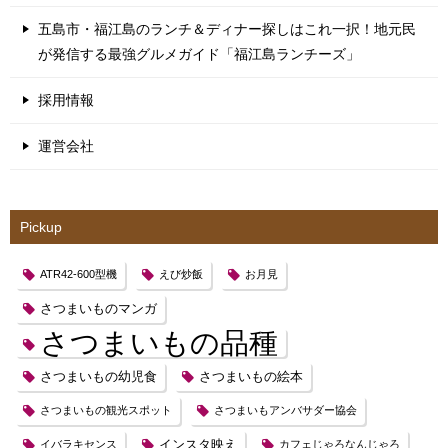
五島市・福江島のランチ＆ディナー探しはこれ一択！地元民
が発信する最強グルメガイド「福江島ランチーズ」
採用情報
運営会社
Pickup
ATR42-600型機
えび炒飯
お月見
さつまいものマンガ
さつまいもの品種
さつまいもの幼児食
さつまいもの絵本
さつまいもの観光スポット
さつまいもアンバサダー協会
インスタ映え
イバラキセンス
カフェじゃろなんじゃろ