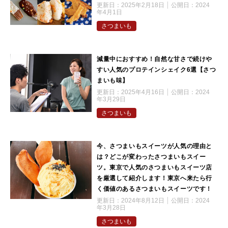
更新日：
2025年2月18日
公開日：
2024
年4月1日
さつまいも
減量中におすすめ！自然な甘さで続けや
すい人気のプロテインシェイク6選【さつ
まいも味】
更新日：
2025年4月16日
公開日：
2024
年3月29日
さつまいも
今、さつまいもスイーツが人気の理由と
は？どこが変わったさつまいもスイー
ツ。東京で人気のさつまいもスイーツ店
を厳選して紹介します！東京へ来たら行
く価値のあるさつまいもスイーツです！
更新日：
2024年8月12日
公開日：
2024
年3月28日
さつまいも