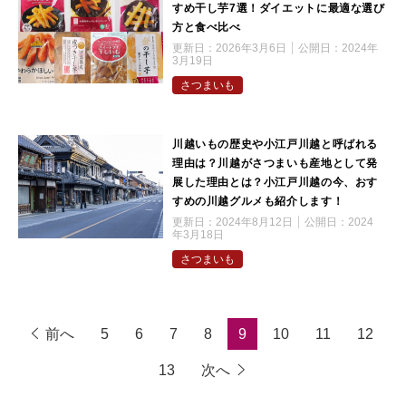
すめ干し芋7選！ダイエットに最適な選び
方と食べ比べ
更新日：
2026年3月6日
公開日：
2024年
3月19日
さつまいも
川越いもの歴史や小江戸川越と呼ばれる
理由は？川越がさつまいも産地として発
展した理由とは？小江戸川越の今、おす
すめの川越グルメも紹介します！
更新日：
2024年8月12日
公開日：
2024
年3月18日
さつまいも
前へ
5
6
7
8
9
10
11
12
13
次へ