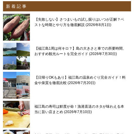
新 着 記 事
【失敗しない】さつまいもの試し掘りはいつが正解？ベ
ストな時期とやり方を徹底解説
2026年8月1日
【福江島1周は何キロ？】島の大きさと車での所要時間、
おすすめ観光ルートを完全ガイド
2026年7月30日
【日帰りOKもあり】福江島の温泉めぐり完全ガイド！料
金や泉質を徹底比較
2026年7月20日
福江島の寿司は鮮度が命！漁港直送のネタが味わえる本
当に旨い店まとめ
2026年7月10日