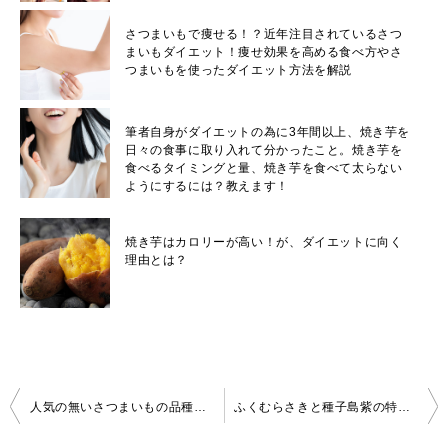
さつまいもで痩せる！？近年注目されているさつ
まいもダイエット！痩せ効果を高める食べ方やさ
つまいもを使ったダイエット方法を解説
筆者自身がダイエットの為に3年間以上、焼き芋を
日々の食事に取り入れて分かったこと。焼き芋を
食べるタイミングと量、焼き芋を食べて太らない
ようにするには？教えます！
焼き芋はカロリーが高い！が、ダイエットに向く
理由とは？
投
人気の無いさつまいもの品種ってあるの？不人気の理由とは？
ふくむらさきと種子島紫の特徴と違いとは？希少品種種子島紫と新品種ふくむらさきの味、糖度、栄養価、旬の時期の違いを徹底解説
稿