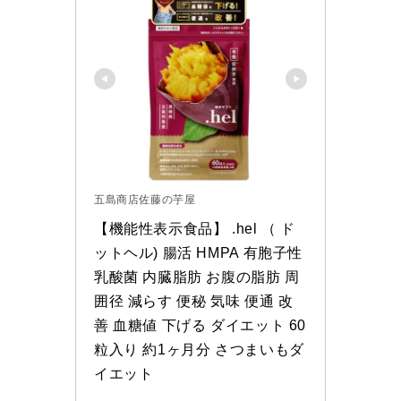
五島商店佐藤の芋屋
【機能性表示食品】 .hel （ ド
ットヘル) 腸活 HMPA 有胞子性
乳酸菌 内臓脂肪 お腹の脂肪 周
囲径 減らす 便秘 気味 便通 改
善 血糖値 下げる ダイエット 60
粒入り 約1ヶ月分 さつまいもダ
イエット