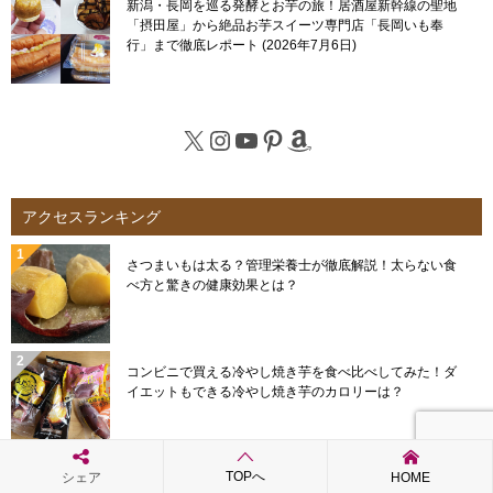
新潟・長岡を巡る発酵とお芋の旅！居酒屋新幹線の聖地
「摂田屋」から絶品お芋スイーツ専門店「長岡いも奉
行」まで徹底レポート
2026年7月6日
X
Instagram
YouTube
Pinterest
Amazon
アクセスランキング
さつまいもは太る？管理栄養士が徹底解説！太らない食
べ方と驚きの健康効果とは？
コンビニで買える冷やし焼き芋を食べ比べしてみた！ダ
イエットもできる冷やし焼き芋のカロリーは？
TOPへ
シェア
HOME
芽が出たさつまいも、原因は保存方法？食べ方と長持ち