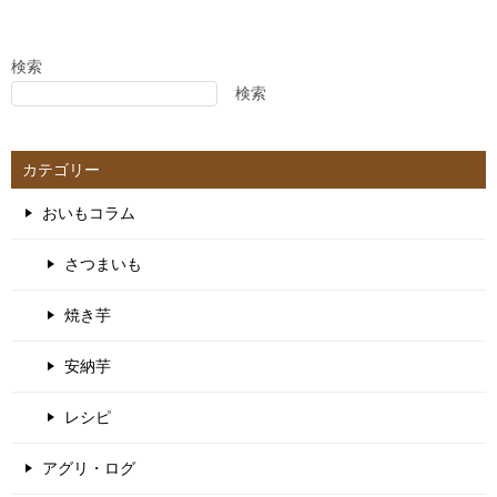
ナ
ビ
ゲ
検索
検索
ー
シ
ョ
カテゴリー
ン
おいもコラム
さつまいも
焼き芋
安納芋
レシピ
アグリ・ログ