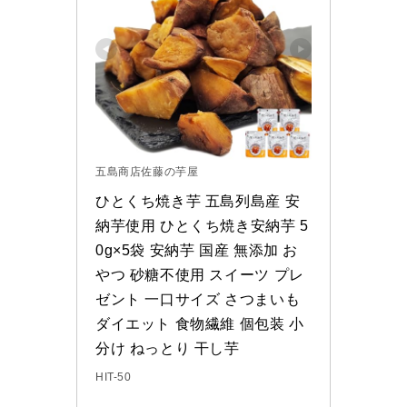
五島商店佐藤の芋屋
ひとくち焼き芋 五島列島産 安
納芋使用 ひとくち焼き安納芋 5
0g×5袋 安納芋 国産 無添加 お
やつ 砂糖不使用 スイーツ プレ
ゼント 一口サイズ さつまいも 
ダイエット 食物繊維 個包装 小
分け ねっとり 干し芋
HIT-50