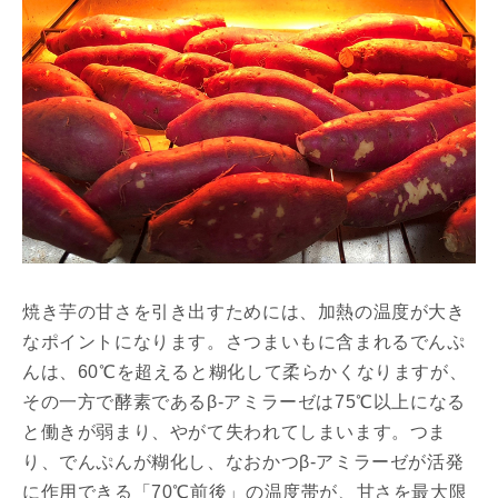
焼き芋の甘さを引き出すためには、加熱の温度が大き
なポイントになります。さつまいもに含まれるでんぷ
んは、60℃を超えると糊化して柔らかくなりますが、
その一方で酵素であるβ-アミラーゼは75℃以上になる
と働きが弱まり、やがて失われてしまいます。つま
り、でんぷんが糊化し、なおかつβ-アミラーゼが活発
に作用できる「70℃前後」の温度帯が、甘さを最大限