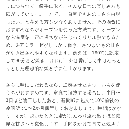
りにつられて一袋手に取る、そんな日常の楽しみ方も
広がっています。一方で、「自宅でもあの甘さを再現
したい」と考える方も少なくありません。その場合に
おすすめなのがオーブンを使った方法です。オーブン
なら温度を一定に保ちながらじっくりと加熱できるた
め、β-アミラーゼがしっかり働き、さつまいもの甘さ
が引き出されやすくなります。例えば、180℃に設定
して90分ほど焼き上げれば、外は香ばしく中はねっと
りとした理想的な焼き芋に仕上がります。
さらに味にこだわるなら、追熟させたさつまいもを使
うのがおすすめです。家庭で追熟する場合は、半日〜
3日ほど陰干ししたあと、新聞紙に包んで10℃前後の
冷暗所で1〜2か月保管しておきましょう。時間はかか
りますが、焼いたときに蜜がじんわり溢れ出すほど濃
厚な甘さへと変化します。手間をかけて育てた焼き芋