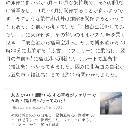
の旅館で多いのが5月～10月が繁忙期で、その期間だ
け営業をし、11月～4月は閉館することが多いようで
す。そのような繁忙期以外は旅館を閉館するというこ
ともあり、以前から考えていた「二拠点生活をしてみ
たい！」に火が付き、その勢いのままバスとJRを乗り
継ぎ、千歳空港から福岡空港へ。そして博多港から23
時30分に出航する「太古」（フェリー）に乗船し、翌
日の午前8時に福江港へ到着というルートで五島市
（福江島）へやってきました。因みに北海道の自宅か
ら五島市（福江島）までは約22時間かかりました。
太古でGO！船酔いをする筆者がフェリーで
五島・福江島へ行ってみた！
https://organic.co.jp/?p=8762
深夜に博多港から出発し、翌朝五島港へ到着するル
ートは想像以上に快適だった！フェリーに乗るま
で、乗ってから、船内を解説