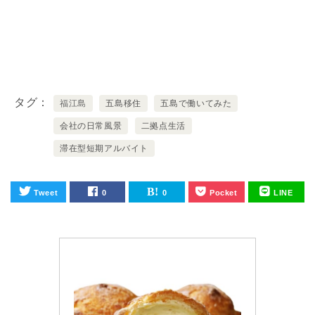
タグ
福江島
五島移住
五島で働いてみた
会社の日常風景
二拠点生活
滞在型短期アルバイト
Tweet
0
0
Pocket
LINE