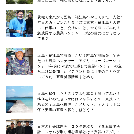
感じた五島・福江島と会社のことを書てみた！
就職で東京から五島・福江島へやってきた！入社2
年目のカネゴンこと金子君に東京と福江島との違
い、仕事のこと、会社のこと、全て聞いてみた！
急成長する農業ベンチャーは彼の目にはどう映っ
てる？
五島・福江島で就職したい！離島で就職をしてみ
たい！農業ベンチャー「アグリ・コーポレーショ
ン」11年前に53歳で転職して農業ベンチャーの立
ち上げに参加したベテラン社員に仕事のことを聞
いてみた！五島就職情報まとめも
五島へ移住した人のリアルな本音を聞いてみた！
移住を決めたきっかけは？移住するのに支援って
あるの？五島へ移住したメリット、デメリットは
何？実際の五島の暮らしはどう？
日本の社会課題を「２０年先取り」する五島で会
計コンサルが取り組む農業とは？異質のアグリ・