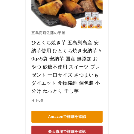
五島商店佐藤の芋屋
ひとくち焼き芋 五島列島産 安
納芋使用 ひとくち焼き安納芋 5
0g×5袋 安納芋 国産 無添加 お
やつ 砂糖不使用 スイーツ プレ
ゼント 一口サイズ さつまいも 
ダイエット 食物繊維 個包装 小
分け ねっとり 干し芋
HIT-50
Amazonで詳細を確認
楽天市場で詳細を確認