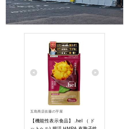
五島商店佐藤の芋屋
【機能性表示食品】 .hel （ ド
ットヘル) 腸活 HMPA 有胞子性