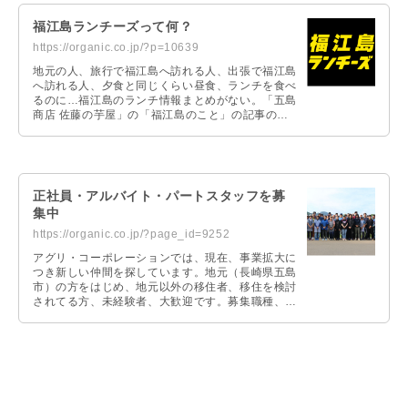
福江島ランチーズって何？
https://organic.co.jp/?p=10639
地元の人、旅行で福江島へ訪れる人、出張で福江島
へ訪れる人、夕食と同じくらい昼食、ランチを食べ
るのに…福江島のランチ情報まとめがない。「五島
商店 佐藤の芋屋」の「福江島のこと」の記事の中
にも多数のランチ、ディナー情報の記事がありま
す。この「福江島のこと」の「ランチ情報」だけ抜
き出してスピンアウトしたのが、「福江島ランチー
ズ」なのです。
正社員・アルバイト・パートスタッフを募
集中
https://organic.co.jp/?page_id=9252
アグリ・コーポレーションでは、現在、事業拡大に
つき新しい仲間を探しています。地元（長崎県五島
市）の方をはじめ、地元以外の移住者、移住を検討
されてる方、未経験者、大歓迎です。募集職種、ご
応募時の問い合わせFAQ等、詳しくは専用ページに
て掲載しています。お問い合わせや質問等ございま
したらお気軽にご連絡ください。