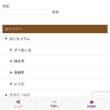
ゲ
検索
検索
ー
シ
ョ
カテゴリー
ン
おいもコラム
さつまいも
焼き芋
安納芋
レシピ
アグリ・ログ
会社のこと
TOPへ
シェア
HOME