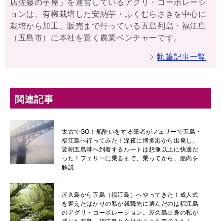
店佐藤の芋屋」を運営しているアグリ・コーポレーシ
ョンは、有機栽培した安納芋・ふくむらさきを中心に
栽培から加工、販売まで行っている五島列島・福江島
（五島市）に本社を置く農業ベンチャーです。
執筆記事一覧
関連記事
太古でGO！船酔いをする筆者がフェリーで五島・
福江島へ行ってみた！深夜に博多港から出発し、
翌朝五島港へ到着するルートは想像以上に快適だ
った！フェリーに乗るまで、乗ってから、船内を
解説
屋久島から五島（福江島）へやってきた！成人式
を迎えたばかりの私が就職先に選んだのは福江島
のアグリ・コーポレーション。屋久島出身の私が