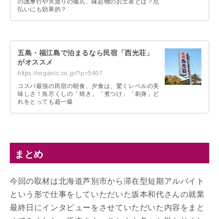
の護摩行や火渡りの儀式、縁起物のお土産とは？厄
払いにも効果的？
五島・福江島で泊まるなら民宿「西光荘」
がオススメ
https://organic.co.jp/?p=5407
コスパ最強の民宿の朝食、夕食は、驚くレベルの美
味しさ！魚尽くしの「焼き」「煮つけ」「刺身」ど
れをとっても超一級
まとめ
今回の取材は北海道芦別市から滞在型短期アルバイト
という形で仕事をしていただいた坂本和代さんの就業
最終日にインタビューをさせていただいた内容をまと