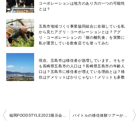
コーポレーションは地方のあり方の一つの可能性
とは？
五島市地域づくり事業協同組合に在籍している私
から見たアグリ・コーポレーションとは？アグ
リ・コーポレーションの「畑の離乳食」を実際に
私が運営している飲食店でも使ってみた
現在、五島市は移住者が急増しています。そもそ
も長崎県五島市の人口は？長崎県五島市の年齢人
口は？五島市に移住者が増えている理由とは？移
住はデメリットばかりじゃない！メリットも多数
投
福岡FOODSTYLE2023展示会から沖縄大交易会への大移動！今年最後の展示会へ行ってきた！まだまだ五島（ごとう）ではなく「ごしま？」ということも。4年ぶりの沖縄は真夏のような気温だった。
バイトルの移住体験ツアーがアグリ・コーポレーションへやってきた！こちらも初めて経験なので良い勉強になりました。短期滞在型アルバイトも増えている中、移住者、Uターン者は歓迎します！
稿
ナ
ビ