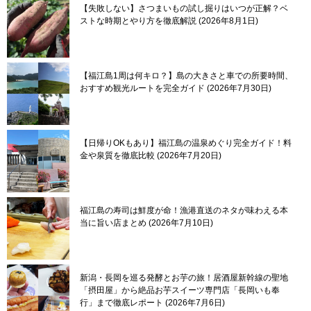
【失敗しない】さつまいもの試し掘りはいつが正解？ベ
ストな時期とやり方を徹底解説
2026年8月1日
【福江島1周は何キロ？】島の大きさと車での所要時間、
おすすめ観光ルートを完全ガイド
2026年7月30日
【日帰りOKもあり】福江島の温泉めぐり完全ガイド！料
金や泉質を徹底比較
2026年7月20日
福江島の寿司は鮮度が命！漁港直送のネタが味わえる本
当に旨い店まとめ
2026年7月10日
新潟・長岡を巡る発酵とお芋の旅！居酒屋新幹線の聖地
「摂田屋」から絶品お芋スイーツ専門店「長岡いも奉
行」まで徹底レポート
2026年7月6日