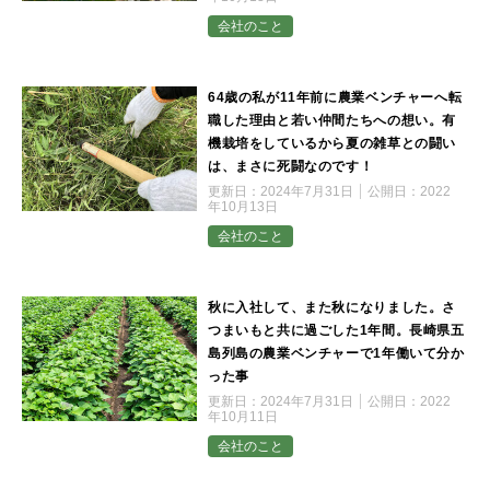
会社のこと
64歳の私が11年前に農業ベンチャーへ転
職した理由と若い仲間たちへの想い。有
機栽培をしているから夏の雑草との闘い
は、まさに死闘なのです！
更新日：
2024年7月31日
公開日：
2022
年10月13日
会社のこと
秋に入社して、また秋になりました。さ
つまいもと共に過ごした1年間。長崎県五
島列島の農業ベンチャーで1年働いて分か
った事
更新日：
2024年7月31日
公開日：
2022
年10月11日
会社のこと