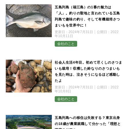
五島列島（福江島）の1番の魅力は
「人」。釣りの聖地と言われている五島
列島で趣味の釣り、そして有機栽培さつ
まいもを世界中に！
更新日：
2024年7月31日
公開日：
2022
年10月11日
会社のこと
社会人生活4年目。初めて尽くしのさつま
いも栽培！収穫した鈴なりのさつまいも
を見た時は、泣きそうになるほど感動し
たよ
更新日：
2024年7月31日
公開日：
2022
年10月8日
会社のこと
五島列島への移住は失敗する？東京出身
の18歳が農業就職して分かった「理想と