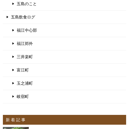
五島のこと
五島飲食ログ
福江中心部
福江郊外
三井楽町
富江町
玉之浦町
岐宿町
新 着 記 事