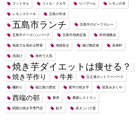
フットサル
リトル・クルサ
リバプール
レモンの木
レモンステーキ
五島の年末
五島市ランチ
五島牛のビーフカレー
五島牛チーズハンバーグ
五島牛焼肉定食
井持浦教会
免疫力を高める野菜
地獄炊き
揚げ物定食
栄来軒
浅漬け
海外で人気
焼き芋ダイエットは痩せる？
焼き芋作り
牛丼
玉之浦カントリーパーク
磯釣り
福江島の歴史
紫芋の焼き芋
花笑みきくや
西端の邨
豚丼
農家レストラン
関西の焼き芋専門店
餃子
高タンパク質