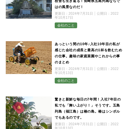
校舎も生き返る！長崎県五島列島ならで
はの風景なのだ！
更新日：
2024年7月31日
公開日：
2022
年10月17日
会社のこと
あっという間の10年♪入社10年目の私が
感じた会社の成長と最高の1杯を飲むため
の仕事。趣味の家庭菜園やこれからの事
のまとめ
更新日：
2024年7月31日
公開日：
2022
年10月13日
会社のこと
驚きと新鮮な毎日の7年間！入社7年目の
私でも「舞い上がり！」そうです。五島
列島（福江島）は椿の島。椿はシンボル
でもあるのです。
更新日：
2024年7月31日
公開日：
2022
年10月13日