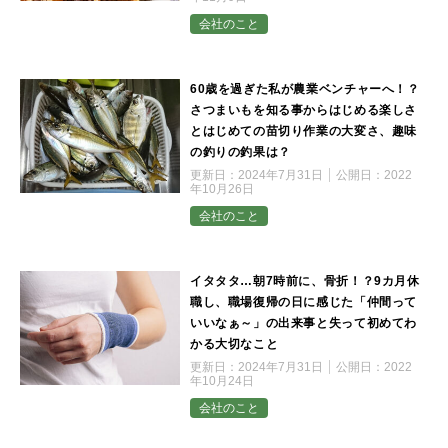
会社のこと
60歳を過ぎた私が農業ベンチャーへ！？
さつまいもを知る事からはじめる楽しさ
とはじめての苗切り作業の大変さ、趣味
の釣りの釣果は？
更新日：
2024年7月31日
公開日：
2022
年10月26日
会社のこと
イタタタ…朝7時前に、骨折！？9カ月休
職し、職場復帰の日に感じた「仲間って
いいなぁ～」の出来事と失って初めてわ
かる大切なこと
更新日：
2024年7月31日
公開日：
2022
年10月24日
会社のこと