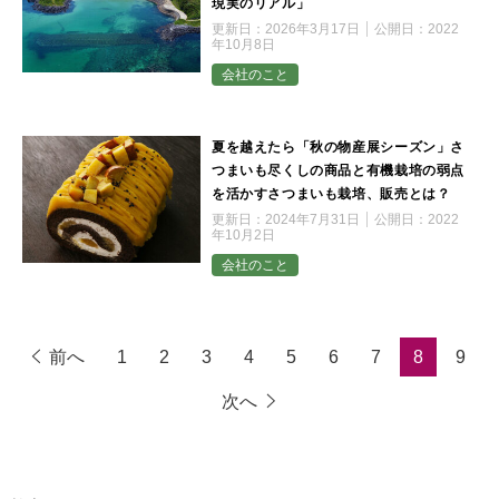
現実のリアル」
更新日：
2026年3月17日
公開日：
2022
年10月8日
会社のこと
夏を越えたら「秋の物産展シーズン」さ
つまいも尽くしの商品と有機栽培の弱点
を活かすさつまいも栽培、販売とは？
更新日：
2024年7月31日
公開日：
2022
年10月2日
会社のこと
前へ
1
2
3
4
5
6
7
8
9
次へ