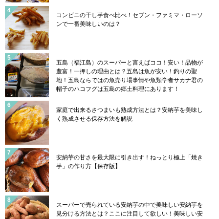
コンビニの干し芋食べ比べ！セブン・ファミマ・ローソ
ンで一番美味しいのは？
五島（福江島）のスーパーと言えばココ！安い！品物が
豊富！一押しの理由とは？五島は魚が安い！釣りの聖
地！五島ならではの魚売り場事情や魚類学者サカナ君の
帽子のハコフグは五島の郷土料理にあります！
家庭で出来るさつまいも熟成方法とは？安納芋を美味し
く熟成させる保存方法を解説
安納芋の甘さを最大限に引き出す！ねっとり極上「焼き
芋」の作り方【保存版】
スーパーで売られている安納芋の中で美味しい安納芋を
見分ける方法とは？ここに注目して欲しい！美味しい安