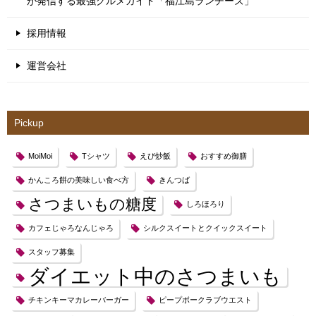
が発信する最強グルメガイド「福江島ランチーズ」
採用情報
運営会社
Pickup
MoiMoi
Tシャツ
えび炒飯
おすすめ御膳
かんころ餅の美味しい食べ方
きんつば
さつまいもの糖度
しろほろり
カフェじゃろなんじゃろ
シルクスイートとクイックスイート
スタッフ募集
ダイエット中のさつまいも
チキンキーマカレーバーガー
ピープボークラブウエスト