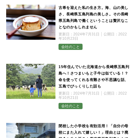
古希を迎えた私の生き方。海、山の美し
さ、長崎県五島列島の美しさ。その長崎
県五島列島で働くということは贅沢なこ
となのかもしれません
更新日：
2024年7月31日
公開日：
2022
年10月23日
会社のこと
15年住んでいた北海道から長崎県五島列
島へ！さつまいもと子牛は似ている！？
命を使ってくれる有難さや不思議な話、
五島でびっくりした話も
更新日：
2024年7月31日
公開日：
2022
年10月21日
会社のこと
閉校した小学校を有効活用！「自分の母
校にまた入れて嬉しい！」理由とは？廃