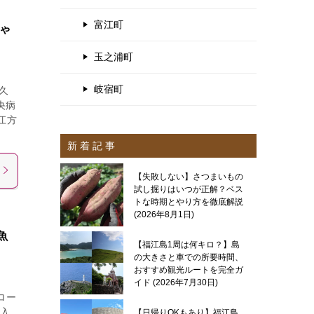
富江町
ゃ
玉之浦町
岐宿町
久
央病
江方
新 着 記 事
【失敗しない】さつまいもの
試し掘りはいつが正解？ベス
トな時期とやり方を徹底解説
2026年8月1日
魚
【福江島1周は何キロ？】島
の大きさと車での所要時間、
おすすめ観光ルートを完全ガ
イド
2026年7月30日
ロー
入
【日帰りOKもあり】福江島