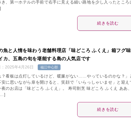
歩き、第一ホテルの手前で右手に見える細い路地を少し入ったところ
]
続きを読む
の魚と人情を味わう老舗料理店「味どころ ふくえ」箱フグ味
イカ、五島の旬を堪能する島の人気店です
日：
2025年4月26日
福江中心部
れ？看板は点灯しているけど、暖簾がない……やっているのかな？」
不安に思いながら扉を開けると、笑顔で「いらっしゃいませ」と迎え
今夜のお店は「味どころ ふくえ」。 寿司割烹 味どころ ふくえ ああ
…]
続きを読む