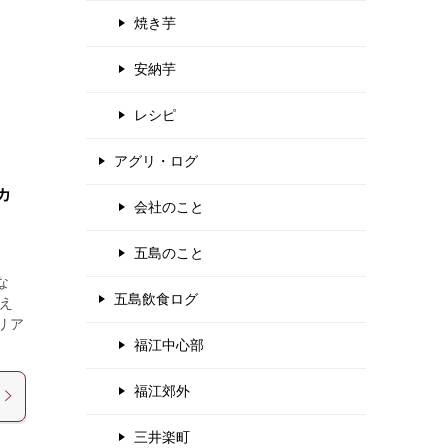
焼き芋
安納芋
レシピ
アグリ・ログ
カ
会社のこと
五島のこと
な
五島飲食ログ
え
リア
福江中心部
福江郊外
三井楽町