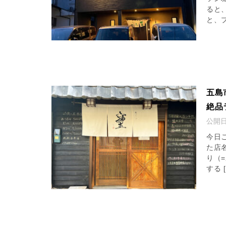
ると
と、プ
五島
絶品
公開
今日
た店
り（
する [