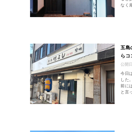
なく扉
五島
らコ
公開
今日
した
前に
と言っ