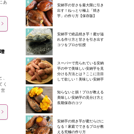
にあ
安納芋の甘さを最大限に引き
出す！ねっとり極上「焼き
芋」の作り方【保存版】
安納芋で絶品焼き芋！蜜が溢
れる作り方と甘さを引き出す
コツをプロが伝授
噌
スーパーで売られている安納
芋の中で美味しい安納芋を見
分ける方法とは？ここに注目
と、
して欲しい！美味しい安納芋
てく
はこんな感じになっていま
す！安納芋を美味しく食べる
、営
知らないと損！プロが教える
コツも紹介
美味しい安納芋の見分け方と
長期保存のコツ
安納芋の焼き芋が蜜だらけに
なる！家庭でできるプロが教
える究極の作り方