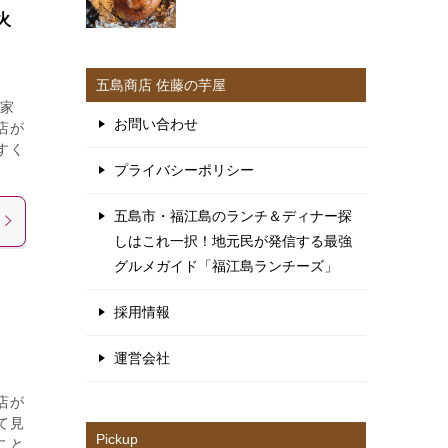
火
五島商店 佐藤の芋屋
家
お問い合わせ
店が
すく
プライバシーポリシー
五島市・福江島のランチ＆ディナー探
しはこれ一択！地元民が発信する最強
グルメガイド「福江島ランチーズ」
採用情報
運営会社
店が
て見
Pickup
こと