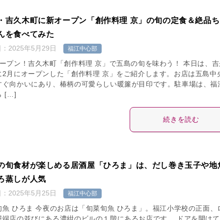
・吉久木町に新オープン「創作料理 京」の旬の定食＆絶品ち
んを食べてみた
日：
2025年5月29日
福江中心部
オープン！吉久木町「創作料理 京」で五島の旬を味わう！ 本日は、吉
に2月にオープンした「創作料理 京」をご紹介します。お店は五島中
すぐ向かいにあり、椿柄の可愛らしい暖簾が目印です。駐車場は、福
 […]
続きを読む
の旬食材が楽しめる居酒屋「ひろま」は、だし巻き玉子や地
ろ蒸しが人気
日：
2025年5月25日
福江中心部
旬魚 ひろま 今夜のお店は「旬菜旬魚 ひろま」。福江小学校の正面、
堀端店の並びにある濃紺のビルの１階にあるお店です。 ドアを開けて