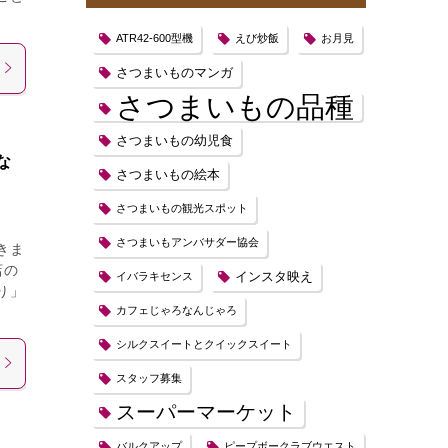
ATR42-600型機
えび炒飯
お月見
さつまいものマンガ
さつまいもの品種
さつまいもの幼児食
な
さつまいもの絵本
さつまいもの観光スポット
さつまいもアンバサダー協会
きま
店の
インスタ映え
イバラキセンス
り」
カフェじゃろなんじゃろ
シルクスイートとクイックスイート
スタッフ募集
スーパーマーケット
バルクアップ
ピープボークラブウエスト