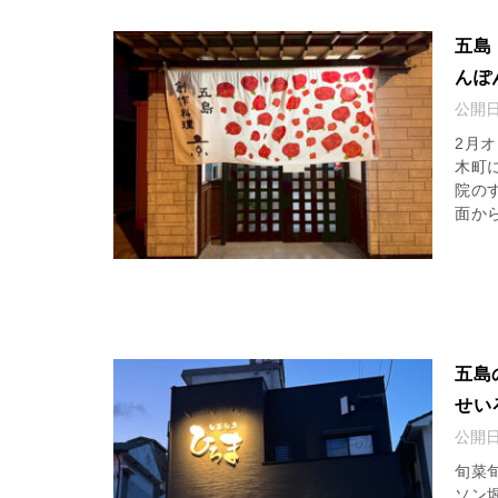
五島
んぽ
公開
2月
木町
院の
面から
五島
せい
公開
旬菜
ソン