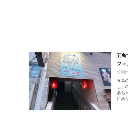
五島
フェ
公開
五島
し」
あち
にあり