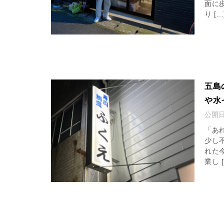
面に
り […
五島
や水
公開
「あ
少し
れた
業し [