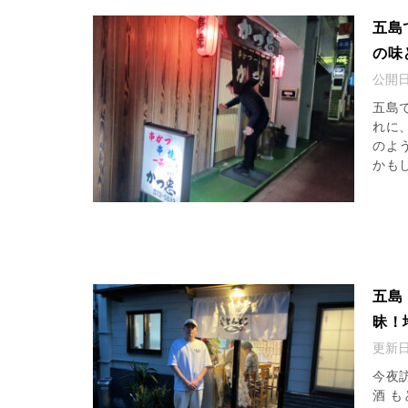
五島
の味
公開
五島
れに
のよ
かもし
五島
昧！
更新
今夜
酒 