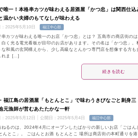
で唯一！本格串カツが味わえる居酒屋「かつ忠」は関西仕込
と温かい夫婦のもてなしが味わえる
日：
2025年5月10日
福江中心部
で串カツが味わえる唯一のお店「かつ忠」とは？ 五島市の商店街のは
、白く光る電光看板が目印のお店があります。その名は「かつ忠」。
うな和風の玄関構えから、少し高級なとんかつ専門店を想像する方も
れま […]
続きを読む
・福江島の居酒屋「もとんとこ」で味わうきびなごと刺身三
地元漁師が営むあたたかな一軒
日：
2025年5月12日
公開日：
2025年5月4日
福江中心部
訪ねるのは、2024年4月にオープンしたばかりの新しいお店「ごはん
もとんとこ」。 ごはんとお酒 もとんとこ 場所は商店街の本町通りを港