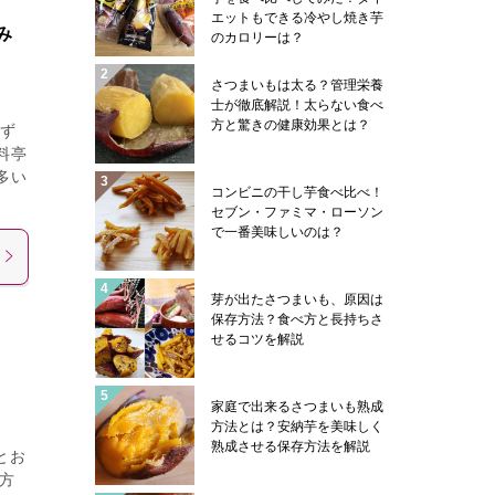
エットもできる冷やし焼き芋
み
のカロリーは？
さつまいもは太る？管理栄養
士が徹底解説！太らない食べ
方と驚きの健康効果とは？
ず
料亭
多い
コンビニの干し芋食べ比べ！
セブン・ファミマ・ローソン
で一番美味しいのは？
芽が出たさつまいも、原因は
保存方法？食べ方と長持ちさ
せるコツを解説
家庭で出来るさつまいも熟成
方法とは？安納芋を美味しく
熟成させる保存方法を解説
とお
方