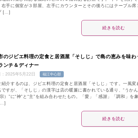
、右手に個室が３部屋、左手にカウンターとその後ろにはテーブル席
 […]
続きを読む
市のジビエ料理の定食と居酒屋「そしじ」で島の恵みを味わ
ランチ＆ディナー
日：
2025年5月22日
福江中心部
ご紹介するのは、ジビエ料理の定食と居酒屋「そしじ」です。一風変
名ですが、「そしじ」の漢字は店の暖簾に書かれている通り、“うか
=宗）”に“神”と“主”を組み合わせたもの。「愛」「感謝」「調和」を
…]
続きを読む