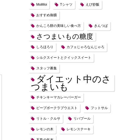
MoiMoi
Tシャツ
えび炒飯
おすすめ御膳
かんころ餅の美味しい食べ方
きんつば
さつまいもの糖度
しろほろり
カフェじゃろなんじゃろ
シルクスイートとクイックスイート
スタッフ募集
ダイエット中のさ
つまいも
チキンキーマカレーバーガー
ピープボークラブウエスト
フットサル
リトル・クルサ
リバプール
レモンの木
レモンステーキ
五島の年末