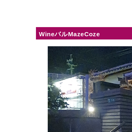
WineバルMazeCoze