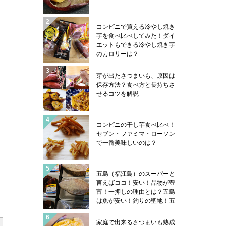
コンビニで買える冷やし焼き
芋を食べ比べしてみた！ダイ
エットもできる冷やし焼き芋
のカロリーは？
芽が出たさつまいも、原因は
保存方法？食べ方と長持ちさ
せるコツを解説
コンビニの干し芋食べ比べ！
セブン・ファミマ・ローソン
で一番美味しいのは？
五島（福江島）のスーパーと
言えばココ！安い！品物が豊
富！一押しの理由とは？五島
は魚が安い！釣りの聖地！五
島ならではの魚売り場事情や
魚類学者サカナ君の帽子のハ
家庭で出来るさつまいも熟成