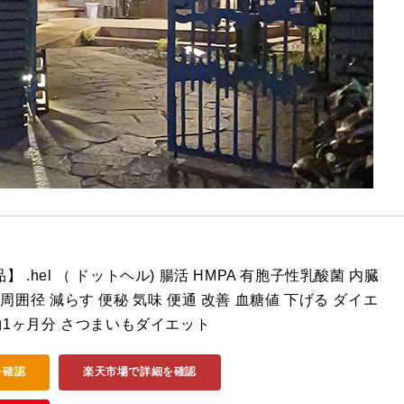
 .hel （ ドットヘル) 腸活 HMPA 有胞子性乳酸菌 内臓
周囲径 減らす 便秘 気味 便通 改善 血糖値 下げる ダイエ
 約1ヶ月分 さつまいもダイエット
を確認
楽天市場で詳細を確認