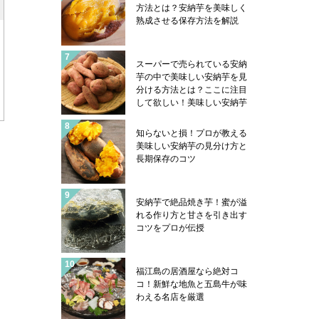
コフグは五島の郷土料理にあ
方法とは？安納芋を美味しく
ります！
熟成させる保存方法を解説
スーパーで売られている安納
芋の中で美味しい安納芋を見
分ける方法とは？ここに注目
して欲しい！美味しい安納芋
はこんな感じになっていま
す！安納芋を美味しく食べる
知らないと損！プロが教える
コツも紹介
美味しい安納芋の見分け方と
長期保存のコツ
安納芋で絶品焼き芋！蜜が溢
れる作り方と甘さを引き出す
コツをプロが伝授
福江島の居酒屋なら絶対コ
コ！新鮮な地魚と五島牛が味
わえる名店を厳選