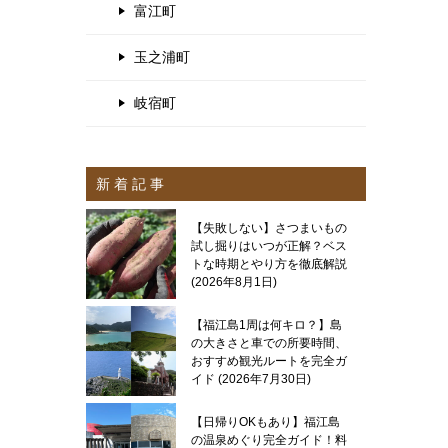
富江町
玉之浦町
岐宿町
新 着 記 事
【失敗しない】さつまいもの
試し掘りはいつが正解？ベス
トな時期とやり方を徹底解説
2026年8月1日
【福江島1周は何キロ？】島
の大きさと車での所要時間、
おすすめ観光ルートを完全ガ
イド
2026年7月30日
【日帰りOKもあり】福江島
の温泉めぐり完全ガイド！料