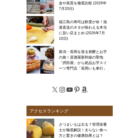
金や泉質を徹底比較
2026年
7月20日
福江島の寿司は鮮度が命！漁
港直送のネタが味わえる本当
に旨い店まとめ
2026年7月
10日
新潟・長岡を巡る発酵とお芋
の旅！居酒屋新幹線の聖地
「摂田屋」から絶品お芋スイ
ーツ専門店「長岡いも奉行」
まで徹底レポート
2026年7
月6日
X
Instagram
YouTube
Pinterest
Amazon
アクセスランキング
さつまいもは太る？管理栄養
士が徹底解説！太らない食べ
方と驚きの健康効果とは？