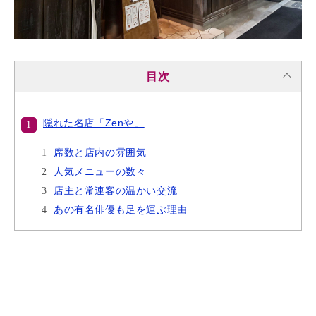
目次
隠れた名店「Zenや」
席数と店内の雰囲気
人気メニューの数々
店主と常連客の温かい交流
あの有名俳優も足を運ぶ理由