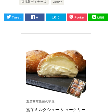
福江島ディナーズ
zenや
Tweet
0
0
Pocket
LINE
五島商店佐藤の芋屋
蜜芋ミルクシュー シュークリー