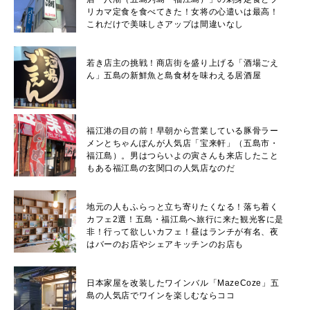
リカマ定食を食べてきた！女将の心遣いは最高！
これだけで美味しさアップは間違いなし
若き店主の挑戦！商店街を盛り上げる「酒場ごえ
ん」五島の新鮮魚と島食材を味わえる居酒屋
福江港の目の前！早朝から営業している豚骨ラー
メンとちゃんぽんが人気店「宝来軒」（五島市・
福江島）。男はつらいよの寅さんも来店したこと
もある福江島の玄関口の人気店なのだ
地元の人もふらっと立ち寄りたくなる！落ち着く
カフェ2選！五島・福江島へ旅行に来た観光客に是
非！行って欲しいカフェ！昼はランチが有名、夜
はバーのお店やシェアキッチンのお店も
日本家屋を改装したワインバル「MazeCoze」五
島の人気店でワインを楽しむならココ