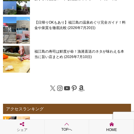
【日帰りOKもあり】福江島の温泉めぐり完全ガイド！料
金や泉質を徹底比較
2026年7月20日
福江島の寿司は鮮度が命！漁港直送のネタが味わえる本
当に旨い店まとめ
2026年7月10日
X
Instagram
YouTube
Pinterest
Amazon
アクセスランキング
芽が出たさつまいも、原因は保存方法？食べ方と長持ち
させるコツを解説
TOPへ
シェア
HOME