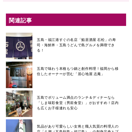
関連記事
五島・福江港すぐの名店「鮨居酒屋 石松」の寿
司・海鮮丼・五島うどんで島グルメを満喫でき
る！
五島で味わう本格もつ鍋と創作料理！福岡から移
住したオーナーが営む「居心地屋 志庵」
五島でボリューム満点のランチ＆ディナーなら
「しま味彩食堂（男前食堂）」がおすすめ！店内
も広くお子様連れも安心
気品があり可愛らしい女将と職人気質の料理人の
店「八潮（五島列島・福江島）」の刺身定食とブ