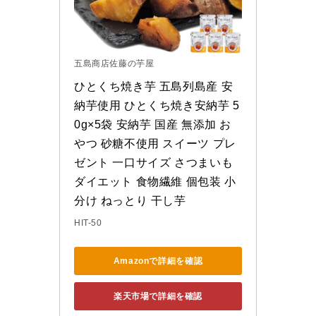
五島商店佐藤の芋屋
ひとくち焼き芋 五島列島産 安
納芋使用 ひとくち焼き安納芋 5
0g×5袋 安納芋 国産 無添加 お
やつ 砂糖不使用 スイーツ プレ
ゼント 一口サイズ さつまいも 
ダイエット 食物繊維 個包装 小
分け ねっとり 干し芋
HIT-50
Amazonで詳細を確認
楽天市場で詳細を確認