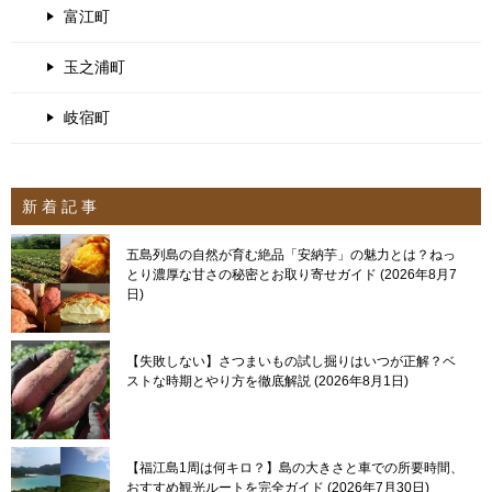
富江町
玉之浦町
岐宿町
新 着 記 事
五島列島の自然が育む絶品「安納芋」の魅力とは？ねっ
とり濃厚な甘さの秘密とお取り寄せガイド
2026年8月7
日
【失敗しない】さつまいもの試し掘りはいつが正解？ベ
ストな時期とやり方を徹底解説
2026年8月1日
【福江島1周は何キロ？】島の大きさと車での所要時間、
おすすめ観光ルートを完全ガイド
2026年7月30日