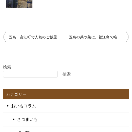
投
五島・富江町で人気のご飯屋「風車」の絶品料理と人気メニューを紹介します
五島の菜づ菜は、福江島で唯一のうなぎ屋が営む！本格的な鰻料理が楽しめる居酒屋
稿
ナ
ビ
ゲ
検索
検索
ー
シ
ョ
カテゴリー
ン
おいもコラム
さつまいも