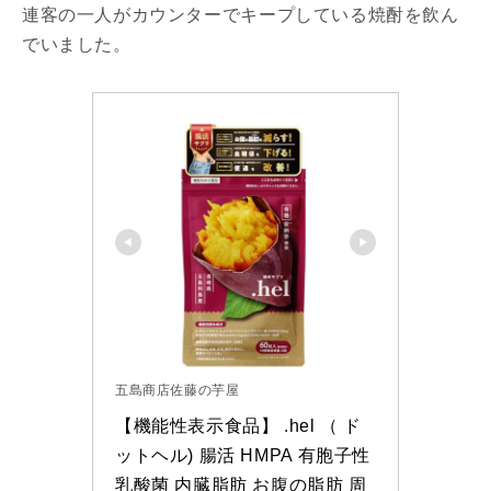
連客の一人がカウンターでキープしている焼酎を飲ん
でいました。
五島商店佐藤の芋屋
【機能性表示食品】 .hel （ ド
ットヘル) 腸活 HMPA 有胞子性
乳酸菌 内臓脂肪 お腹の脂肪 周