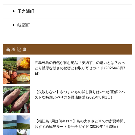
玉之浦町
岐宿町
新 着 記 事
五島列島の自然が育む絶品「安納芋」の魅力とは？ねっ
とり濃厚な甘さの秘密とお取り寄せガイド
2026年8月7
日
【失敗しない】さつまいもの試し掘りはいつが正解？ベ
ストな時期とやり方を徹底解説
2026年8月1日
【福江島1周は何キロ？】島の大きさと車での所要時間、
おすすめ観光ルートを完全ガイド
2026年7月30日