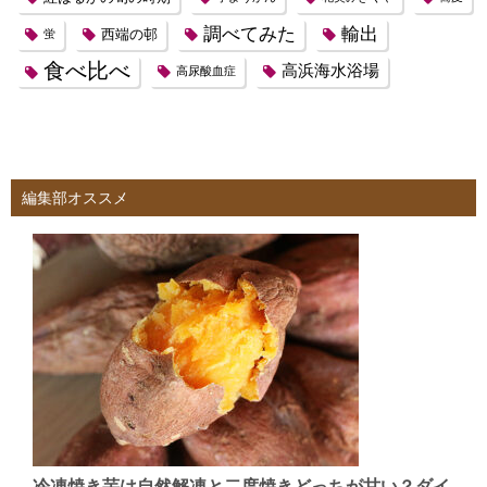
調べてみた
輸出
西端の邨
蛍
食べ比べ
高浜海水浴場
高尿酸血症
編集部オススメ
冷凍焼き芋は自然解凍と二度焼きどっちが甘い？ダイ