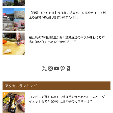
【日帰りOKもあり】福江島の温泉めぐり完全ガイド！料
金や泉質を徹底比較
2026年7月20日
福江島の寿司は鮮度が命！漁港直送のネタが味わえる本
当に旨い店まとめ
2026年7月10日
X
Instagram
YouTube
Pinterest
Amazon
アクセスランキング
コンビニで買える冷やし焼き芋を食べ比べしてみた！ダ
イエットもできる冷やし焼き芋のカロリーは？