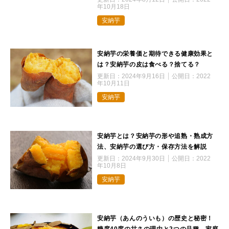
年10月18日
安納芋
安納芋の栄養価と期待できる健康効果と
は？安納芋の皮は食べる？捨てる？
更新日：
2024年9月16日
公開日：
2022
年10月11日
安納芋
安納芋とは？安納芋の形や追熟・熟成方
法、安納芋の選び方・保存方法を解説
更新日：
2024年9月30日
公開日：
2022
年10月8日
安納芋
安納芋（あんのういも）の歴史と秘密！