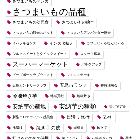
さつまいものマンガ
さつまいもの品種
さつまいもの幼児食
さつまいもの絵本
さつまいもの観光スポット
さつまいもアンバサダー協会
インスタ映え
イバラキセンス
カフェじゃろなんじゃろ
シルクスイートとクイックスイート
スタッフ募集
スーパーマーケット
バルクアップ
ピープボークラブウエスト
レモンステーキ
五島市ランチ
五島カントリークラブ
井持浦教会
冷凍焼き芋
地域貢献
地獄炊き
安納芋の種類
安納芋の産地
揚げ物定食
日帰り旅行
新型コロナウィルス感染症
栄来軒
焼き芋の皮
浅漬け
田植え
畝立て
紅はるかの旬の時期
芋ようかん
花笑みきくや
蕎麦