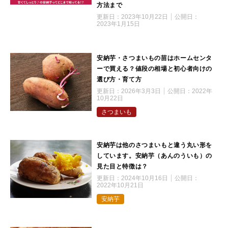
方法まで
更新日：
2023年10月22日
公開日：
2023年1月15日
安納芋・さつまいもの苗はホームセンタ
ーで買える？値段の相場と初心者向けの
選び方・育て方
更新日：
2026年3月3日
公開日：
2022年
10月22日
さつまいも
安納芋は他のさつまいもと違う丸い形を
しています。安納芋（あんのういも）の
見た目と特徴は？
更新日：
2024年10月16日
公開日：
2022年10月21日
安納芋