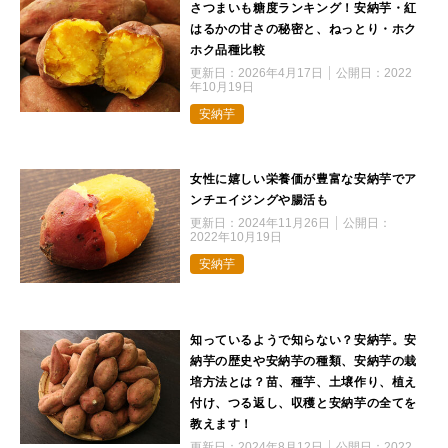
さつまいも糖度ランキング！安納芋・紅
はるかの甘さの秘密と、ねっとり・ホク
ホク品種比較
更新日：
2026年4月17日
公開日：
2022
年10月19日
安納芋
女性に嬉しい栄養価が豊富な安納芋でア
ンチエイジングや腸活も
更新日：
2024年11月26日
公開日：
2022年10月19日
安納芋
知っているようで知らない？安納芋。安
納芋の歴史や安納芋の種類、安納芋の栽
培方法とは？苗、種芋、土壌作り、植え
付け、つる返し、収穫と安納芋の全てを
教えます！
更新日：
2024年8月12日
公開日：
2022