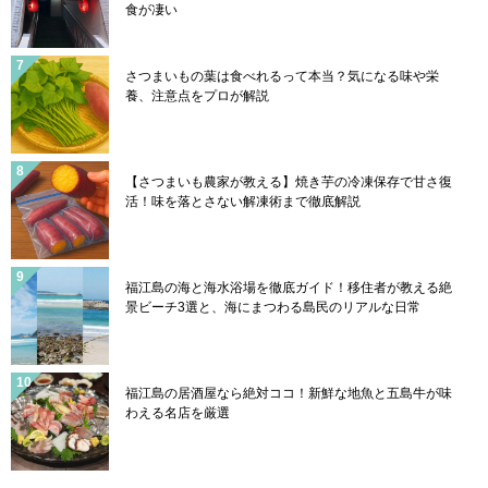
食が凄い
さつまいもの葉は食べれるって本当？気になる味や栄
養、注意点をプロが解説
【さつまいも農家が教える】焼き芋の冷凍保存で甘さ復
活！味を落とさない解凍術まで徹底解説
福江島の海と海水浴場を徹底ガイド！移住者が教える絶
景ビーチ3選と、海にまつわる島民のリアルな日常
福江島の居酒屋なら絶対ココ！新鮮な地魚と五島牛が味
わえる名店を厳選