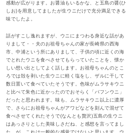
感動が広がります。お醤油もいるかな、と五島の醤(ひ
しお)を用意してましたが生ウニだけで充分満足できる
味でしたよ。
話がすこし逸れますが、ウニにまつわる身近な話があ
りまして・・夫のお祖母ちゃんの家が長崎県の西海
市、中浦という所にありまして、子供の頃に近くの海
でとれたウニを食べさせてもらっていたことを、懐か
しい想い出としてよく話します。お祖母ちゃんのとこ
ろでは殻を剥いた生ウニに軽く塩をし、ザルに干して
数日置いて食べていたそうです。色味がムラサキウニ
と比べて朱色に近かったのでおそらく「バフンウニ」
だったと思われます。味も、ムラサキウニ以上に濃厚
で、さらにお祖母ちゃんがアワビなどを刻んで混ぜて
食べさせてくれたそうで(なんとも贅沢)五島の生ウニ
はあっさりとした美味しさだね、と感想を言ってまし
た。が、これは一般的な感覚ではないと思います。ウ