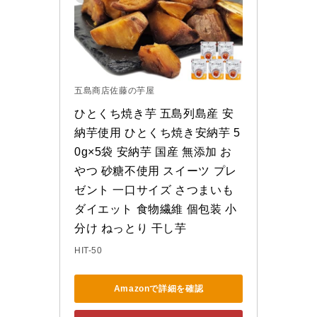
五島商店佐藤の芋屋
ひとくち焼き芋 五島列島産 安
納芋使用 ひとくち焼き安納芋 5
0g×5袋 安納芋 国産 無添加 お
やつ 砂糖不使用 スイーツ プレ
ゼント 一口サイズ さつまいも 
ダイエット 食物繊維 個包装 小
分け ねっとり 干し芋
HIT-50
Amazonで詳細を確認