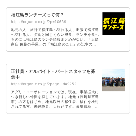
福江島ランチーズって何？
https://organic.co.jp/?p=10639
地元の人、旅行で福江島へ訪れる人、出張で福江島
へ訪れる人、夕食と同じくらい昼食、ランチを食べ
るのに…福江島のランチ情報まとめがない。「五島
商店 佐藤の芋屋」の「福江島のこと」の記事の中
にも多数のランチ、ディナー情報の記事がありま
す。この「福江島のこと」の「ランチ情報」だけ抜
き出してスピンアウトしたのが、「福江島ランチー
ズ」なのです。
正社員・アルバイト・パートスタッフを募
集中
https://organic.co.jp/?page_id=9252
アグリ・コーポレーションでは、現在、事業拡大に
つき新しい仲間を探しています。地元（長崎県五島
市）の方をはじめ、地元以外の移住者、移住を検討
されてる方、未経験者、大歓迎です。募集職種、ご
応募時の問い合わせFAQ等、詳しくは専用ページに
て掲載しています。お問い合わせや質問等ございま
したらお気軽にご連絡ください。