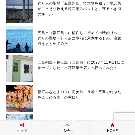
釣り人の聖地「五島列島」で大物を狙う！地元民
がこっそり教える超穴場スポットと、守るべき海
のルール
五島市（福江島）に移住して初めての磯釣りへ。
釣りの聖地へ行く前に事前に用意するもの、注意
点をまとめてみた
五島列島・福江島（五島市）に2023年11月11日に
オープンした「木苺洋菓子店」へ行ってみた！
福江みなとまつりに初参加！長崎・五島でねぶた
を楽しめる唯一の秋祭り
旅先の気温・気候は気になる！？五島の梅雨はい
つ？五島の6月の気温はどのような感じなの？服装
TOPへ
シェア
HOME
はどのような感じが良い？6月に開催されるバラモ