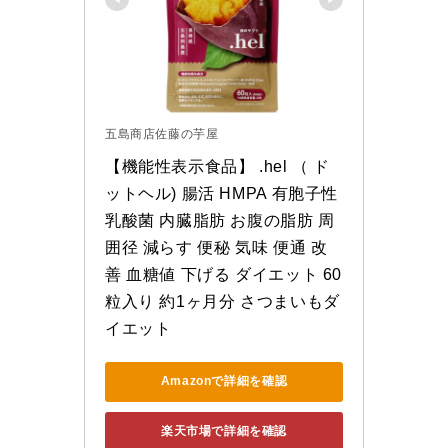
五島商店佐藤の芋屋
【機能性表示食品】 .hel （ ド
ットヘル) 腸活 HMPA 有胞子性
乳酸菌 内臓脂肪 お腹の脂肪 周
囲径 減らす 便秘 気味 便通 改
善 血糖値 下げる ダイエット 60
粒入り 約1ヶ月分 さつまいもダ
イエット
Amazonで詳細を確認
楽天市場で詳細を確認