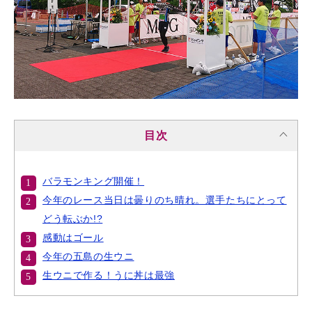
目次
バラモンキング開催！
今年のレース当日は曇りのち晴れ。選手たちにとって
どう転ぶか!?
感動はゴール
今年の五島の生ウニ
生ウニで作る！うに丼は最強