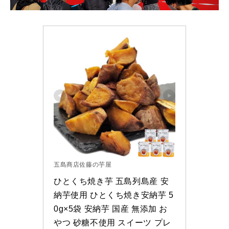
五島商店佐藤の芋屋
ひとくち焼き芋 五島列島産 安
納芋使用 ひとくち焼き安納芋 5
0g×5袋 安納芋 国産 無添加 お
やつ 砂糖不使用 スイーツ プレ