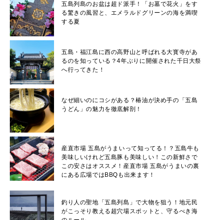
五島列島のお盆は超ド派手！「お墓で花火」をす
る驚きの風習と、エメラルドグリーンの海を満喫
する夏
五島・福江島に西の高野山と呼ばれる大寳寺があ
るのを知っている？4年ぶりに開催された千日大祭
へ行ってきた！
なぜ細いのにコシがある？椿油が決め手の「五島
うどん」の魅力を徹底解剖！
産直市場 五島がうまいって知ってる！？五島牛も
美味しいけれど五島豚も美味しい！この新鮮さで
この安さはオススメ！産直市場 五島がうまいの裏
にある広場ではBBQも出来ます！
釣り人の聖地「五島列島」で大物を狙う！地元民
がこっそり教える超穴場スポットと、守るべき海