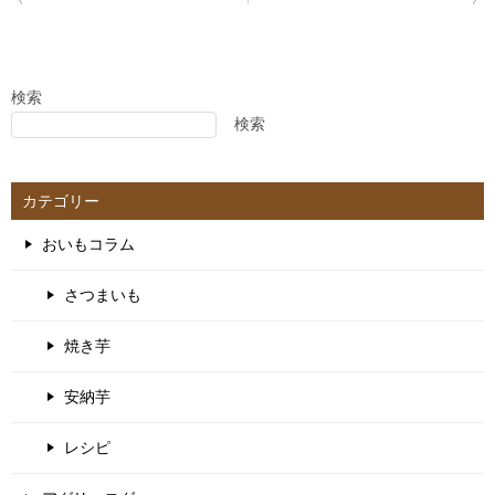
稿
ナ
ビ
ゲ
検索
検索
ー
シ
ョ
カテゴリー
ン
おいもコラム
さつまいも
焼き芋
安納芋
レシピ