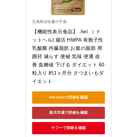
五島商店佐藤の芋屋
【機能性表示食品】 .hel （ ド
ットヘル) 腸活 HMPA 有胞子性
乳酸菌 内臓脂肪 お腹の脂肪 周
囲径 減らす 便秘 気味 便通 改
善 血糖値 下げる ダイエット 60
粒入り 約1ヶ月分 さつまいもダ
イエット
Amazonで詳細を確認
楽天市場で詳細を確認
ヤフーで詳細を確認