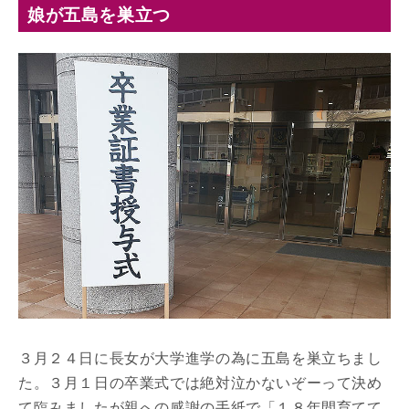
娘が五島を巣立つ
３月２４日に長女が大学進学の為に五島を巣立ちまし
た。３月１日の卒業式では絶対泣かないぞーって決め
て臨みましたが親への感謝の手紙で「１８年間育てて