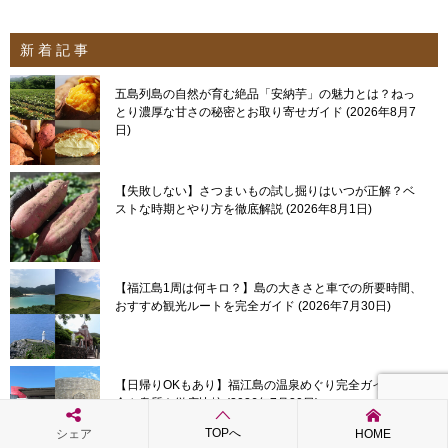
新 着 記 事
五島列島の自然が育む絶品「安納芋」の魅力とは？ねっ
とり濃厚な甘さの秘密とお取り寄せガイド
2026年8月7
日
【失敗しない】さつまいもの試し掘りはいつが正解？ベ
ストな時期とやり方を徹底解説
2026年8月1日
【福江島1周は何キロ？】島の大きさと車での所要時間、
おすすめ観光ルートを完全ガイド
2026年7月30日
【日帰りOKもあり】福江島の温泉めぐり完全ガイド！料
金や泉質を徹底比較
2026年7月20日
TOPへ
シェア
HOME