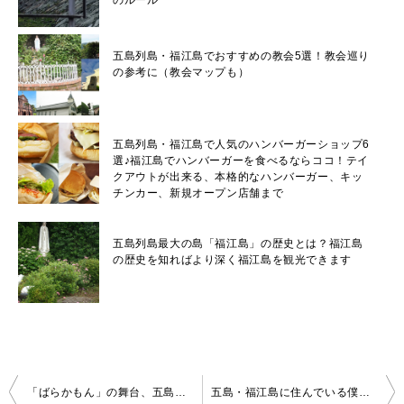
のルール
五島列島・福江島でおすすめの教会5選！教会巡り
の参考に（教会マップも）
五島列島・福江島で人気のハンバーガーショップ6
選♪福江島でハンバーガーを食べるならココ！テイ
クアウトが出来る、本格的なハンバーガー、キッ
チンカー、新規オープン店舗まで
五島列島最大の島「福江島」の歴史とは？福江島
の歴史を知ればより深く福江島を観光できます
投
「ばらかもん」の舞台、五島市富江町を散策してみた！五島市富江町へ行かないと味わえない！オススメなお店3選♪富江町は五島の人も住んでみたい町と言われる理由とは？富江町ってどんな町なの？
五島・福江島に住んでいる僕の休日ルーティンはこんな感じ。日用品のショッピングや給油、地元の人がドライブするコースやオススメのお店。そして、福江島でのガソリン事情まで