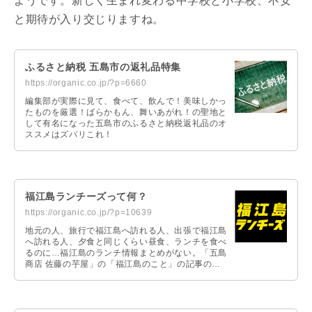
ようです。新しく生まれ変わる中学校と小学校、不安
と期待が入り交じりますね。
ふるさと納税 五島市の返礼品特集
https://organic.co.jp/?p=6660
編集部が実際に見て、食べて、飲んで！美味しかっ
たものを厳選！ばらかもん、舞いあがれ！の聖地と
して有名になった五島市のふるさと納税返礼品のオ
ススメはズバリこれ！
福江島ランチーズって何？
https://organic.co.jp/?p=10639
地元の人、旅行で福江島へ訪れる人、出張で福江島
へ訪れる人、夕食と同じくらい昼食、ランチを食べ
るのに…福江島のランチ情報まとめがない。「五島
商店 佐藤の芋屋」の「福江島のこと」の記事の中
にも多数のランチ、ディナー情報の記事がありま
す。この「福江島のこと」の「ランチ情報」だけ抜
き出してスピンアウトしたのが、「福江島ランチー
ズ」なのです。