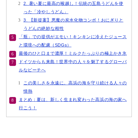
2. 暑い夏に最高の喉越し！伝統の五島うどんを使
った「冷やしうどん」
3. 【新提案】悪魔の炭水化物コンボ！おにぎりと
うどんの絶妙な相性
「瓶」での提供がエモい！キンキンに冷えたジュース
と環境への配慮（SDGs）
最後のひと口まで濃厚！ミルクたっぷりの極上かき氷
ドイツからも来島！世界中の人々を魅了するグローバ
ルなビーチへ
この美しさを永遠に。高浜の海を守り続ける人々の
情熱
まとめ：夏は、新しく生まれ変わった高浜の海の家へ
行こう！