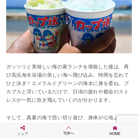
ガッツリと美味しい海の家ランチを堪能した後は、再
び高浜海水浴場の美しい海へ飛び込み、時間を忘れて
ひと泳ぎ！エメラルドグリーンの海水に身を委ね、プ
カプカと浮いているだけで、日頃の疲れや都会のスト
レスが一気に吹き飛んでいくのが分かります。
そして、真夏の海で思い切り遊び、身体が心地よい疲
労感と太陽の熱を帯びた後に食べるものといえば……
TOPへ
そう、日本の夏の風物詩であり、王道のデザートであ
シェア
HOME