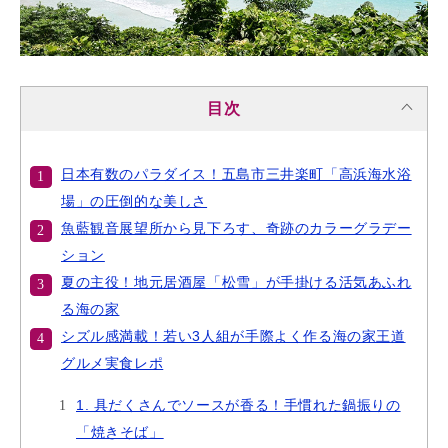
目次
日本有数のパラダイス！五島市三井楽町「高浜海水浴
場」の圧倒的な美しさ
魚藍観音展望所から見下ろす、奇跡のカラーグラデー
ション
夏の主役！地元居酒屋「松雪」が手掛ける活気あふれ
る海の家
シズル感満載！若い3人組が手際よく作る海の家王道
グルメ実食レポ
1. 具だくさんでソースが香る！手慣れた鍋振りの
「焼きそば」