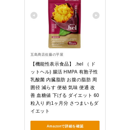
五島商店佐藤の芋屋
【機能性表示食品】 .hel （ ド
ットヘル) 腸活 HMPA 有胞子性
乳酸菌 内臓脂肪 お腹の脂肪 周
囲径 減らす 便秘 気味 便通 改
善 血糖値 下げる ダイエット 60
粒入り 約1ヶ月分 さつまいもダ
イエット
Amazonで詳細を確認