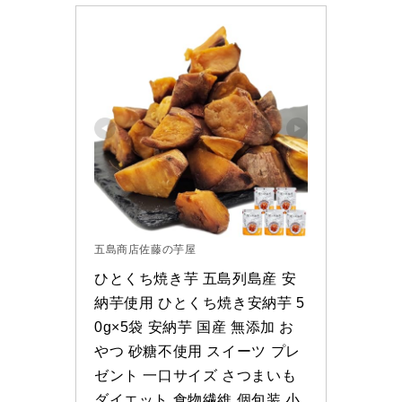
五島商店佐藤の芋屋
ひとくち焼き芋 五島列島産 安
納芋使用 ひとくち焼き安納芋 5
0g×5袋 安納芋 国産 無添加 お
やつ 砂糖不使用 スイーツ プレ
ゼント 一口サイズ さつまいも 
ダイエット 食物繊維 個包装 小