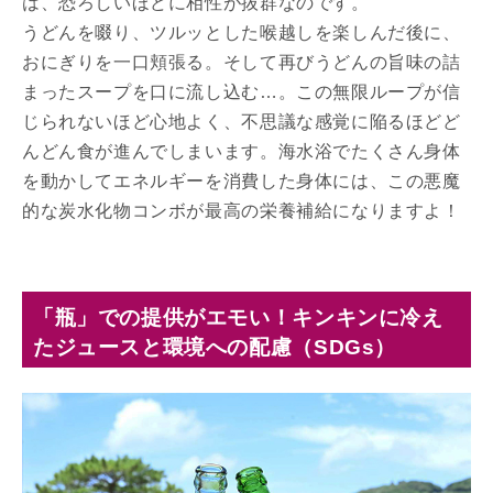
は、恐ろしいほどに相性が抜群なのです。
うどんを啜り、ツルッとした喉越しを楽しんだ後に、
おにぎりを一口頬張る。そして再びうどんの旨味の詰
まったスープを口に流し込む…。この無限ループが信
じられないほど心地よく、不思議な感覚に陥るほどど
んどん食が進んでしまいます。海水浴でたくさん身体
を動かしてエネルギーを消費した身体には、この悪魔
的な炭水化物コンボが最高の栄養補給になりますよ！
「瓶」での提供がエモい！キンキンに冷え
たジュースと環境への配慮（SDGs）