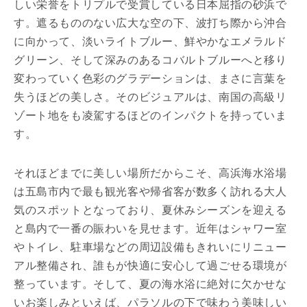
しい栄誉をトリプルで受賞している日本屈指の砂浜で
す。遮るもののない広大な空の下、波打ち際から沖合
に向かって、淡いライトブルー、鮮やかなエメラルド
グリーン、そして深みのあるコバルトブルーへと移り
変わっていく色彩のグラデーションは、まさに言葉を
失うほどの美しさ。そのビジュアルは、南国の高級リ
ゾート地をも凌駕するほどのインパクトを持っていま
す。
それほどまでに美しい場所だからこそ、高浜海水浴場
は五島市内で最も観光客や帰省客が数多く訪れる大人
気のスポットとなっており、夏休みシーズンを迎える
と島内で一番の賑わいを見せます。近年はシャワー室
やトイレ、駐車場などの周辺設備もきれいにリニュー
アル整備され、誰もが快適に安心して過ごせる環境が
整っています。そして、夏の海水浴に絶対に欠かせな
いお楽しみといえば、パラソルの下で味わう美味しい