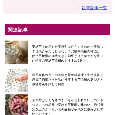
執筆記事一覧
関連記事
安納芋を使用した芋焼酎は存在するのか？美味し
さは焼き芋だけじゃない！安納芋焼酎の特徴と
は？芋焼酎の期待できる効果とは？華やかな香り
が特徴の安納芋焼酎のおすすめ5選！
痛風発作の夜中の苦痛と尿酸値管理：生活改善と
痛風予備軍だった私が推奨する芋焼酎の選び方と
激痛対策を詳しく解説
芋焼酎はどんなさつまいもが使われているの？さ
つまいもの品種で変わる芋焼酎の味わい！約40種
類以上のさつまいもの品種が芋焼酎に使用されて
いるのです！