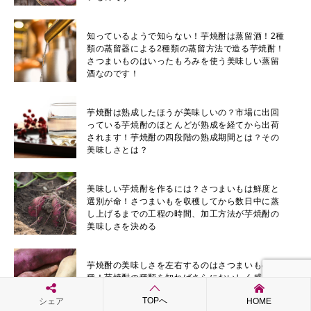
知っているようで知らない！芋焼酎は蒸留酒！2種
類の蒸留器による2種類の蒸留方法で造る芋焼酎！
さつまいものはいったもろみを使う美味しい蒸留
酒なのです！
芋焼酎は熟成したほうが美味しいの？市場に出回
っている芋焼酎のほとんどが熟成を経てから出荷
されます！芋焼酎の四段階の熟成期間とは？その
美味しさとは？
美味しい芋焼酎を作るには？さつまいもは鮮度と
選別が命！さつまいもを収穫してから数日中に蒸
し上げるまでの工程の時間、加工方法が芋焼酎の
美味しさを決める
芋焼酎の美味しさを左右するのはさつまいもの品
種！芋焼酎の種類を知ればさらにおいしく感じる
はず！芋焼酎の種類とその特徴を徹底解説！
TOPへ
シェア
HOME