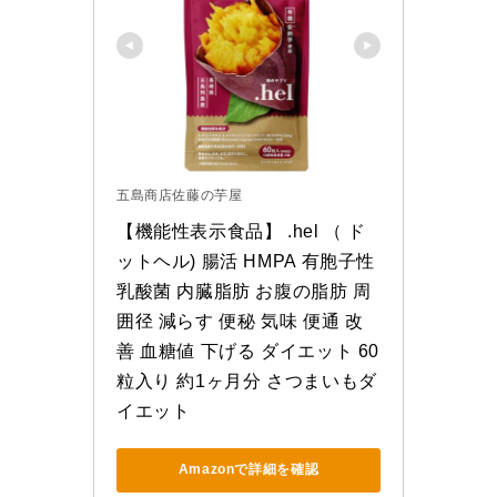
五島商店佐藤の芋屋
【機能性表示食品】 .hel （ ド
ットヘル) 腸活 HMPA 有胞子性
乳酸菌 内臓脂肪 お腹の脂肪 周
囲径 減らす 便秘 気味 便通 改
善 血糖値 下げる ダイエット 60
粒入り 約1ヶ月分 さつまいもダ
イエット
Amazonで詳細を確認