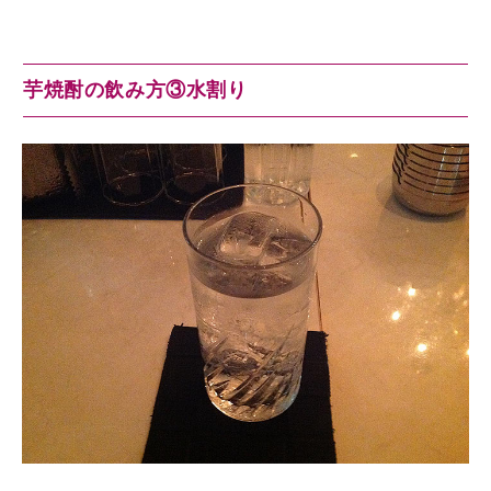
芋焼酎の飲み方③水割り