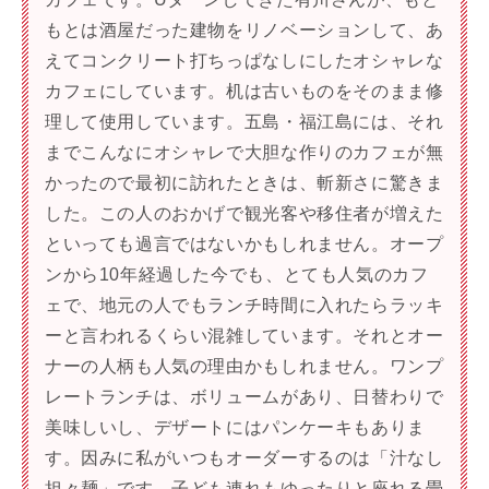
もとは酒屋だった建物をリノベーションして、あ
えてコンクリート打ちっぱなしにしたオシャレな
カフェにしています。机は古いものをそのまま修
理して使用しています。五島・福江島には、それ
までこんなにオシャレで大胆な作りのカフェが無
かったので最初に訪れたときは、斬新さに驚きま
した。この人のおかげで観光客や移住者が増えた
といっても過言ではないかもしれません。オープ
ンから10年経過した今でも、とても人気のカフ
ェで、地元の人でもランチ時間に入れたらラッキ
ーと言われるくらい混雑しています。それとオー
ナーの人柄も人気の理由かもしれません。ワンプ
レートランチは、ボリュームがあり、日替わりで
美味しいし、デザートにはパンケーキもありま
す。因みに私がいつもオーダーするのは「汁なし
担々麺」です。子ども連れもゆったりと座れる畳