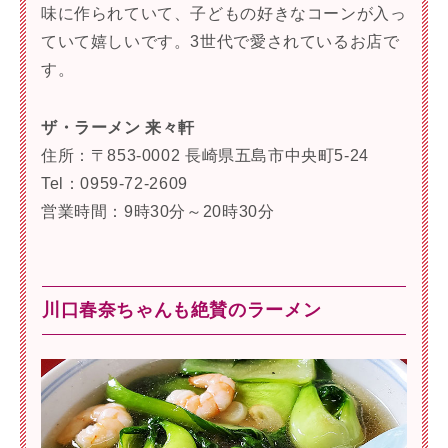
味に作られていて、子どもの好きなコーンが入っ
ていて嬉しいです。3世代で愛されているお店で
す。
ザ・ラーメン 来々軒
住所：〒853-0002 長崎県五島市中央町5-24
Tel：0959-72-2609
営業時間：9時30分～20時30分
川口春奈ちゃんも絶賛のラーメン