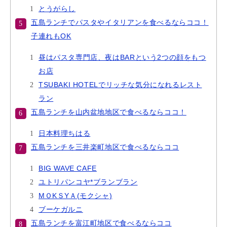
とうがらし
五島ランチでパスタやイタリアンを食べるならココ！
子連れもOK
昼はパスタ専門店、夜はBARという2つの顔をもつ
お店
TSUBAKI HOTELでリッチな気分になれるレスト
ラン
五島ランチを山内盆地地区で食べるならココ！
日本料理ちはる
五島ランチを三井楽町地区で食べるならココ
BIG WAVE CAFE
ユトリパンコヤ*ブランブラン
MＯKＳYＡ(モクシャ)
ブーケガルニ
五島ランチを富江町地区で食べるならココ