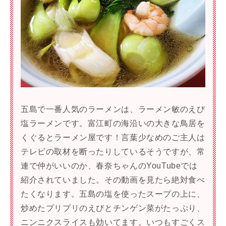
五島で一番人気のラーメンは、ラーメン敏のえび
塩ラーメンです。富江町の海沿いの大きな鳥居を
くぐるとラーメン屋です！言葉少なめのご主人は
テレビの取材を断ったりしているそうですが、常
連で仲がいいのか、春奈ちゃんのYouTubeでは
紹介されていました。その動画を見たら絶対食べ
たくなります。五島の塩を使ったスープの上に、
炒めたプリプリのえびとチンゲン菜がたっぷり、
ニンニクスライスも効いてます。いつもすごくス