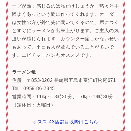
ープが熱く感じるのは私だけしょうか。黙々と手
際よくあっという間に作ってくれます。オーダー
は女性の方が外で先に聞いてくるので、席につく
とすぐにラーメンが出来上がります。ご主人の気
遣いが感じられます。カウンター席しかないせい
もあって、平日も人が並んでいることが多いで
す。エビチャーハンもオススメです。
ラーメン敏
住所：〒853-0202 長崎県五島市富江町松尾671
Tel：0959-86-2845
営業時間：11時～13時30分、17時～19時30分
（定休日：火曜日）
オススメ3店舗目以降はこちら