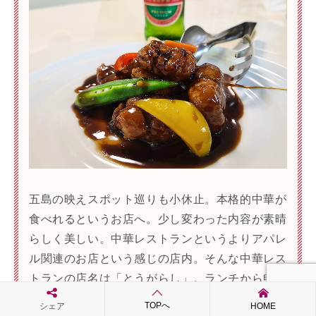
五島の映えスポット巡りも小休止。本格的中華が
食べれるというお店へ。少し変わった内容が素晴
らしく美しい。中華レストランというよりアパレ
ル関連のお店という感じの店内。そんな中華レス
トランの店名は「とうがらし」。ランチから申し
訳ないと思いながらも青島ビール。透き通る味と
TOPへ
シェア
HOME