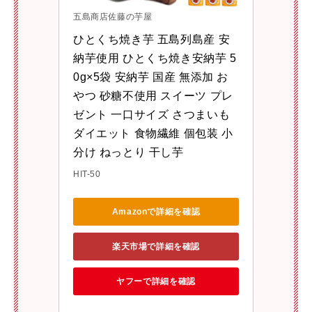
五島商店佐藤の芋屋
ひとくち焼き芋 五島列島産 安
納芋使用 ひとくち焼き安納芋 5
0g×5袋 安納芋 国産 無添加 お
やつ 砂糖不使用 スイーツ プレ
ゼント 一口サイズ さつまいも 
ダイエット 食物繊維 個包装 小
分け ねっとり 干し芋
HIT-50
Amazonで詳細を確認
楽天市場で詳細を確認
ヤフーで詳細を確認