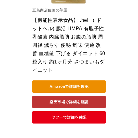
五島商店佐藤の芋屋
【機能性表示食品】 .hel （ ド
ットヘル) 腸活 HMPA 有胞子性
乳酸菌 内臓脂肪 お腹の脂肪 周
囲径 減らす 便秘 気味 便通 改
善 血糖値 下げる ダイエット 60
粒入り 約1ヶ月分 さつまいもダ
イエット
Amazonで詳細を確認
楽天市場で詳細を確認
ヤフーで詳細を確認