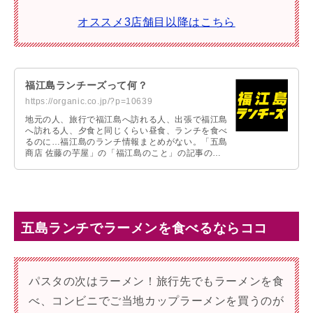
オススメ3店舗目以降はこちら
福江島ランチーズって何？
https://organic.co.jp/?p=10639
地元の人、旅行で福江島へ訪れる人、出張で福江島
へ訪れる人、夕食と同じくらい昼食、ランチを食べ
るのに…福江島のランチ情報まとめがない。「五島
商店 佐藤の芋屋」の「福江島のこと」の記事の中
にも多数のランチ、ディナー情報の記事がありま
す。この「福江島のこと」の「ランチ情報」だけ抜
き出してスピンアウトしたのが、「福江島ランチー
ズ」なのです。
五島ランチでラーメンを食べるならココ
パスタの次はラーメン！旅行先でもラーメンを食
べ、コンビニでご当地カップラーメンを買うのが