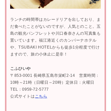
ランチの時間帯はカレードリアを出しており、ま
だ食べたことがないのですが、人気とのこと。五
島の観光パンフレットや川口春奈さんの写真集も
置いています。福江港近くのカンパーナホテル
や、TSUBAKI HOTELからも徒歩1分程度で行け
ますので、旅の小休止に是非！
こふひいや
〒853-0001 長崎県五島市栄町2-14 営業時間：
10時～21時（日曜日～20時）定休日：火曜日
TEL：0959-72-5777
公式サイトは
こちら