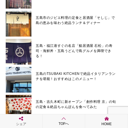
五島市のジビエ料理の定食と居酒屋「そしじ」で
島の恵みを味わう絶品ランチ＆ディナー
五島・福江港すぐの名店「鮨居酒屋 石松」の寿
司・海鮮丼・五島うどんで島グルメを満喫でき
る！
五島のTSUBAKI KITCHENで絶品イタリアンラン
チを堪能！おすすめはこのメニュー！
五島・吉久木町に新オープン「創作料理 京」の旬
の定食＆絶品ちゃんぽんを食べてみた
TOPへ
シェア
HOME