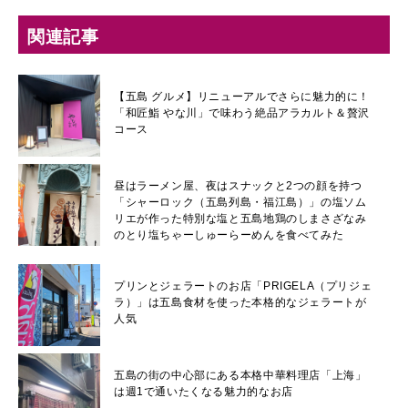
関連記事
【五島 グルメ】リニューアルでさらに魅力的に！
「和匠鮨 やな川」で味わう絶品アラカルト＆贅沢
コース
昼はラーメン屋、夜はスナックと2つの顔を持つ
「シャーロック（五島列島・福江島）」の塩ソム
リエが作った特別な塩と五島地鶏のしまさざなみ
のとり塩ちゃーしゅーらーめんを食べてみた
プリンとジェラートのお店「PRIGELA（プリジェ
ラ）」は五島食材を使った本格的なジェラートが
人気
五島の街の中心部にある本格中華料理店「上海」
は週1で通いたくなる魅力的なお店