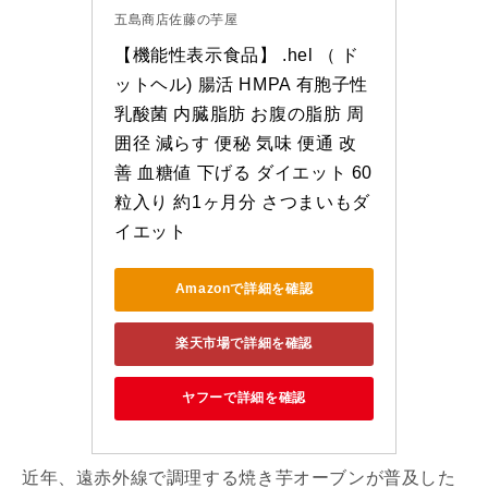
五島商店佐藤の芋屋
【機能性表示食品】 .hel （ ド
ットヘル) 腸活 HMPA 有胞子性
乳酸菌 内臓脂肪 お腹の脂肪 周
囲径 減らす 便秘 気味 便通 改
善 血糖値 下げる ダイエット 60
粒入り 約1ヶ月分 さつまいもダ
イエット
Amazonで詳細を確認
楽天市場で詳細を確認
ヤフーで詳細を確認
近年、遠赤外線で調理する焼き芋オーブンが普及した