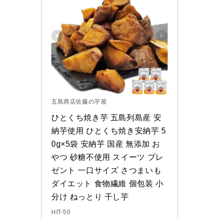
五島商店佐藤の芋屋
ひとくち焼き芋 五島列島産 安
納芋使用 ひとくち焼き安納芋 5
0g×5袋 安納芋 国産 無添加 お
やつ 砂糖不使用 スイーツ プレ
ゼント 一口サイズ さつまいも 
ダイエット 食物繊維 個包装 小
分け ねっとり 干し芋
HIT-50