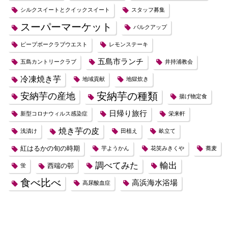
シルクスイートとクイックスイート
スタッフ募集
スーパーマーケット
バルクアップ
ピープボークラブウエスト
レモンステーキ
五島市ランチ
五島カントリークラブ
井持浦教会
冷凍焼き芋
地域貢献
地獄炊き
安納芋の種類
安納芋の産地
揚げ物定食
日帰り旅行
新型コロナウィルス感染症
栄来軒
焼き芋の皮
浅漬け
田植え
畝立て
紅はるかの旬の時期
芋ようかん
花笑みきくや
蕎麦
調べてみた
輸出
西端の邨
蛍
食べ比べ
高浜海水浴場
高尿酸血症