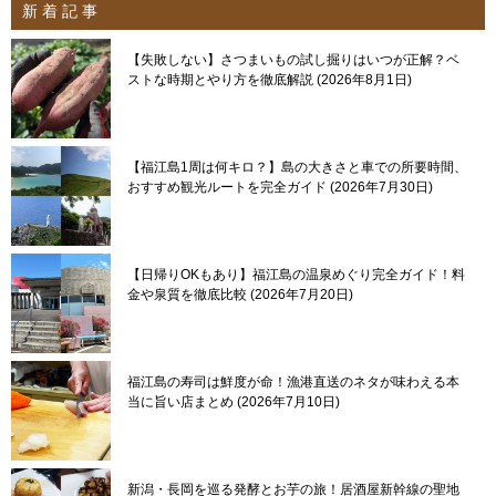
新 着 記 事
【失敗しない】さつまいもの試し掘りはいつが正解？ベ
ストな時期とやり方を徹底解説
2026年8月1日
【福江島1周は何キロ？】島の大きさと車での所要時間、
おすすめ観光ルートを完全ガイド
2026年7月30日
【日帰りOKもあり】福江島の温泉めぐり完全ガイド！料
金や泉質を徹底比較
2026年7月20日
福江島の寿司は鮮度が命！漁港直送のネタが味わえる本
当に旨い店まとめ
2026年7月10日
新潟・長岡を巡る発酵とお芋の旅！居酒屋新幹線の聖地