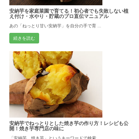
安納芋を家庭菜園で育てる！初心者でも失敗しない植
え付け・水やり・貯蔵のプロ直伝マニュアル
あの「ねっとり甘い安納芋」を自分の手で育 ...
続きを読む
安納芋でねっとりとした焼き芋の作り方！レシピも公
開！焼き芋専門店の味に
「安納芋 焼き芋」というキーワードで検索 ...