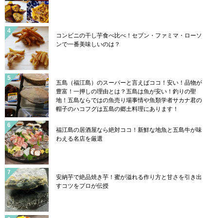
コンビニの干し芋食べ比べ！セブン・ファミマ・ローソ
ンで一番美味しいのは？
五島（福江島）のスーパーと言えばココ！安い！品物が
豊富！一押しの理由とは？五島は魚が安い！釣りの聖
地！五島ならではの魚売り場事情や魚類学者サカナ君の
帽子のハコフグは五島の郷土料理にあります！
福江島の居酒屋なら絶対ココ！新鮮な地魚と五島牛が味
わえる名店を厳選
安納芋で絶品焼き芋！蜜が溢れる作り方と甘さを引き出
すコツをプロが伝授