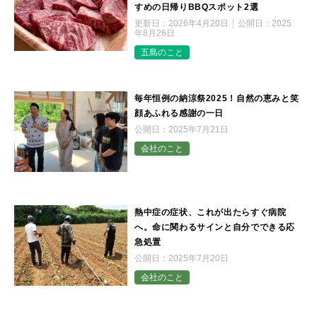
すめの日帰りBBQスポット2選
更新日：
2026年4月20日
公開日：
2025
年8月26日
五島のこと
毎年恒例の納涼祭2025！自然の恵みと笑
顔あふれる感謝の一日
公開日：
2025年7月21日
会社のこと
熱中症の症状、これが出たらすぐ病院
へ。命に関わるサインと自分でできる応
急処置
公開日：
2025年7月20日
会社のこと