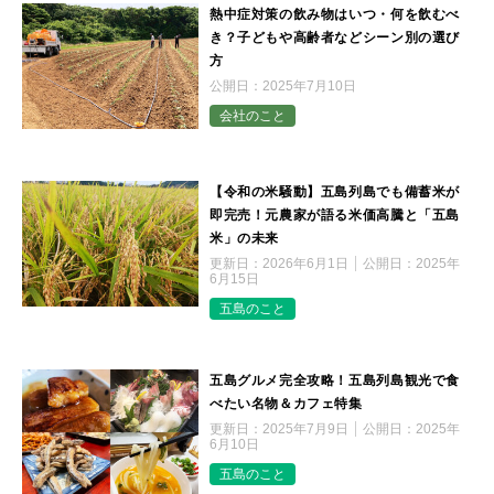
熱中症対策の飲み物はいつ・何を飲むべ
き？子どもや高齢者などシーン別の選び
方
公開日：
2025年7月10日
会社のこと
【令和の米騒動】五島列島でも備蓄米が
即完売！元農家が語る米価高騰と「五島
米」の未来
更新日：
2026年6月1日
公開日：
2025年
6月15日
五島のこと
五島グルメ完全攻略！五島列島観光で食
べたい名物＆カフェ特集
更新日：
2025年7月9日
公開日：
2025年
6月10日
五島のこと