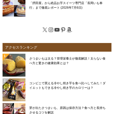
「摂田屋」から絶品お芋スイーツ専門店「長岡いも奉
行」まで徹底レポート
2026年7月6日
X
Instagram
YouTube
Pinterest
Amazon
アクセスランキング
さつまいもは太る？管理栄養士が徹底解説！太らない食
べ方と驚きの健康効果とは？
コンビニで買える冷やし焼き芋を食べ比べしてみた！ダ
イエットもできる冷やし焼き芋のカロリーは？
芽が出たさつまいも、原因は保存方法？食べ方と長持ち
させるコツを解説