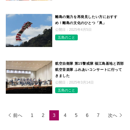
離島の魅力を再発見したい方におすす
め！離島の文化のひとつ「凧」
公開日：
2025年4月5日
五島のこと
航空自衛隊 第15警戒隊 福江島基地と西部
航空音楽隊 ふれあいコンサートに行って
きました
公開日：
2025年3月14日
五島のこと
前へ
1
2
3
4
5
6
7
次へ