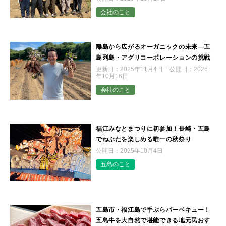
会社のこと
離島から広がるオーガニックの未来―五
島列島・アグリコーポレーションの挑戦
更新日：
2025年11月4日
公開日：
2025
年10月16日
会社のこと
福江みなとまつりに初参加！長崎・五島
でねぶたを楽しめる唯一の秋祭り
公開日：
2025年10月4日
五島のこと
五島市・福江島で手ぶらバーベキュー！
五島牛を大自然で堪能できる地元民おす